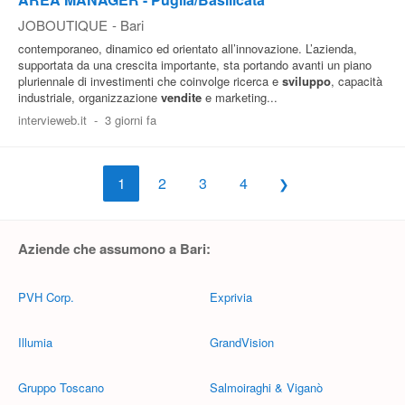
JOBOUTIQUE
-
Bari
contemporaneo, dinamico ed orientato all’innovazione. L’azienda,
supportata da una crescita importante, sta portando avanti un piano
pluriennale di investimenti che coinvolge ricerca e
sviluppo
, capacità
industriale, organizzazione
vendite
e marketing...
intervieweb.it
-
3 giorni fa
1
2
3
4
Aziende che assumono a Bari:
PVH Corp.
Exprivia
Illumia
GrandVision
Gruppo Toscano
Salmoiraghi & Viganò