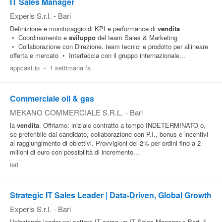
IT Sales Manager
Experis S.r.l.
-
Bari
Definizione e monitoraggio di KPI e performance di
vendita
• Coordinamento e
sviluppo
del team Sales & Marketing
• Collaborazione con Direzione, team tecnici e prodotto per allineare
offerta e mercato • Interfaccia con il gruppo internazionale...
appcast.io
-
1 settimana fa
Commerciale oil & gas
MEKANO COMMERCIALE S.R.L.
-
Bari
la
vendita
. Offriamo: iniziale contratto a tempo INDETERMINATO o,
se preferibile dal candidato, collaborazione con P.I., bonus e incentivi
al raggiungimento di obiettivi. Provvigioni del 2% per ordini fino a 2
milioni di euro con possibilità di incremento...
ieri
Strategic IT Sales Leader | Data-Driven, Global Growth
Experis S.r.l.
-
Bari
Un'azienda leader nel settore IT cerca un IT Sales Manager a Bari. Il