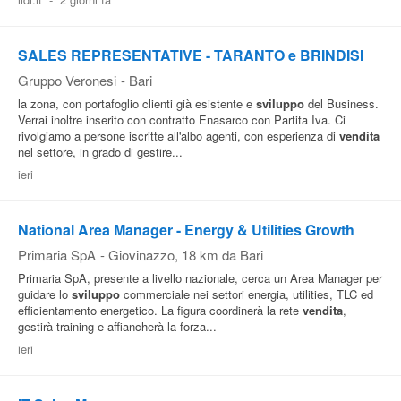
Pubblica
Offerte
SALES REPRESENTATIVE - TARANTO e BRINDISI
Gruppo Veronesi
-
Bari
la zona, con portafoglio clienti già esistente e
sviluppo
del Business.
Area
Verrai inoltre inserito con contratto Enasarco con Partita Iva. Ci
Aziende
rivolgiamo a persone iscritte all'albo agenti, con esperienza di
vendita
nel settore, in grado di gestire...
ieri
National Area Manager - Energy & Utilities Growth
Primaria SpA
-
Giovinazzo
, 18 km da Bari
Primaria SpA, presente a livello nazionale, cerca un Area Manager per
guidare lo
sviluppo
commerciale nei settori energia, utilities, TLC ed
efficientamento energetico. La figura coordinerà la rete
vendita
,
gestirà training e affiancherà la forza...
ieri