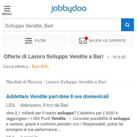
Jobbydoo
Jobbydoo
Sviluppo Vendite, Bari
Offerte
di
Filtri
Ricevi le offerte
lavoro
Offerte di Lavoro Sviluppo Vendite a Bari
1 - 15 di 82
Stipendi
Cerca offerte a
Risultati di Ricerca - Lavoro Sviluppo Vendite a Bari
Elenco
professioni
Addetta/o Vendite part-time 8 ore domenicali
LIDL
-
Valenzano
, 9 km da Bari
Blog
oltre 2,1 miliardi per il nostro
sviluppo
? L’obiettivo per il 2030 è
raggiungere i 1.000 Punti
Vendita
. • Concrete possibilità di
sviluppo
e carriera: grazie a confronti periodici con i Responsabili, potrai far
emergere le tue performance...
lidl.it
-
2 giorni fa