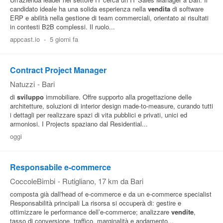
candidato ideale ha una solida esperienza nella
vendita
di software
ERP e abilità nella gestione di team commerciali, orientato ai risultati
in contesti B2B complessi. Il ruolo...
appcast.io
-
5 giorni fa
Contract Project Manager
Natuzzi
-
Bari
di
sviluppo
immobiliare. Offre supporto alla progettazione delle
architetture, soluzioni di interior design made-to-measure, curando tutti
i dettagli per realizzare spazi di vita pubblici e privati, unici ed
armoniosi. I Projects spaziano dal Residential...
oggi
Responsabile e-commerce
CoccoleBimbi
-
Rutigliano
, 17 km da Bari
composta già dall'head of e-commerce e da un e-commerce specialist
Responsabilità principali La risorsa si occuperà di: gestire e
ottimizzare le performance dell’e-commerce; analizzare
vendite
,
tasso di conversione, traffico, marginalità e andamento...