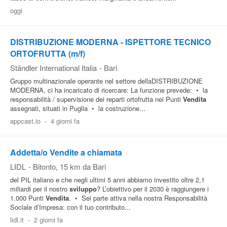
oggi
DISTRIBUZIONE MODERNA - ISPETTORE TECNICO
ORTOFRUTTA (m/f)
Ständler International Italia
-
Bari
Gruppo multinazionale operante nel settore dellaDISTRIBUZIONE
MODERNA, ci ha incaricato di ricercare: La funzione prevede: • la
responsabilità / supervisione dei reparti ortofrutta nei Punti
Vendita
assegnati, situati in Puglia • la costruzione...
appcast.io
-
4 giorni fa
Addetta/o Vendite a chiamata
LIDL
-
Bitonto
, 15 km da Bari
del PIL italiano e che negli ultimi 5 anni abbiamo investito oltre 2,1
miliardi per il nostro
sviluppo
? L’obiettivo per il 2030 è raggiungere i
1.000 Punti
Vendita
. • Sei parte attiva nella nostra Responsabilità
Sociale d’Impresa: con il tuo contributo...
lidl.it
-
2 giorni fa