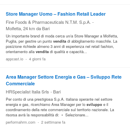
Store Manager Uomo – Fashion Retail Leader
Fine Foods & Pharmaceuticals N.T.M. S.p.A.
-
Molfetta
, 24 km da Bari
Un importante brand di moda cerca un/a Store Manager a Molfetta,
Puglia, per gestire un punto
vendita
di abbigliamento maschile. La
posizione richiede almeno 3 anni di esperienza nel retail fashion,
orientamento alla
vendita
di qualità e capacità...
appcast.io
-
4 giorni fa
Area Manager Settore Energia e Gas – Sviluppo Rete
Commerciale
HRSpecialist Italia Srls
-
Bari
Per conto di una prestigiosa S.p.A. italiana operante nel settore
energia e gas, ricerchiamo Area Manager per lo
sviluppo
e il
coordinamento della rete commerciale sul territorio nazionale. La
risorsa avrà la responsabilità di: • Selezionare...
performahrm.com
-
2 settimane fa