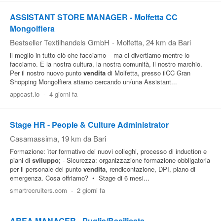
ASSISTANT STORE MANAGER - Molfetta CC
Mongolfiera
Bestseller Textilhandels GmbH
-
Molfetta
, 24 km da Bari
il meglio in tutto ciò che facciamo – ma ci divertiamo mentre lo
facciamo. È la nostra cultura, la nostra comunità, il nostro marchio.
Per il nostro nuovo punto
vendita
di Molfetta, presso ilCC Gran
Shopping Mongolfiera stiamo cercando un/una Assistant...
appcast.io
-
4 giorni fa
Stage HR - People & Culture Administrator
Casamassima
, 19 km da Bari
Formazione: ìter formativo dei nuovi colleghi, processo di induction e
piani di
sviluppo
; - Sicurezza: organizzazione formazione obbligatoria
per il personale del punto
vendita
, rendicontazione, DPI, piano di
emergenza. Cosa offriamo? • Stage di 6 mesi...
smartrecruiters.com
-
2 giorni fa
AREA MANAGER - Puglia/Basilicata