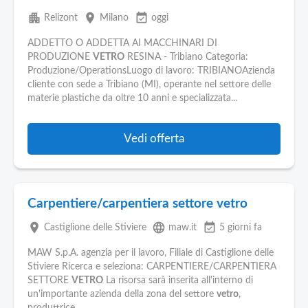
apartment
place
event_available
Relizont
Milano
oggi
ADDETTO O ADDETTA AI MACCHINARI DI
PRODUZIONE
VETRO
RESINA - Tribiano Categoria:
Produzione/OperationsLuogo di lavoro: TRIBIANOAzienda
cliente con sede a Tribiano (MI), operante nel settore delle
materie plastiche da oltre 10 anni e specializzata...
Vedi offerta
Carpentiere/carpentiera settore vetro
place
language
event_available
Castiglione delle Stiviere
maw.it
5 giorni fa
MAW S.p.A. agenzia per il lavoro, Filiale di Castiglione delle
Stiviere Ricerca e seleziona: CARPENTIERE/CARPENTIERA
SETTORE
VETRO
La risorsa sarà inserita all'interno di
un'importante azienda della zona del settore
vetro
,