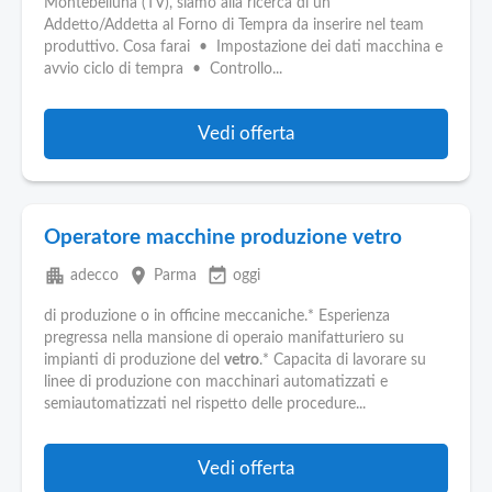
Montebelluna (TV), siamo alla ricerca di un
Addetto/Addetta al Forno di Tempra da inserire nel team
produttivo. Cosa farai • Impostazione dei dati macchina e
avvio ciclo di tempra • Controllo...
Vedi offerta
Operatore macchine produzione vetro
apartment
place
event_available
adecco
Parma
oggi
di produzione o in officine meccaniche.* Esperienza
pregressa nella mansione di operaio manifatturiero su
impianti di produzione del
vetro
.* Capacita di lavorare su
linee di produzione con macchinari automatizzati e
semiautomatizzati nel rispetto delle procedure...
Vedi offerta