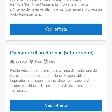
Pubblica
tornitore/tornitrice Manuale. La risorsa sara inserita
Offerte
all'interno del team di officina e manutenzione e svolgera un
ruolo fondamentale...
Area
Aziende
Vedi offerta
Operatore di produzione (settore vetro)
apartment
place
event_available
adecco
Pisa
oggi
Profilo Adecco Pisa ricerca, per azienda di produzione del
vetro
, un operatore di produzione. Responsabilita
L'operatore si occupera essenzialmente di super visionare
alcune macchine della linea o parti di linea, cercando di
assicurare...
Vedi offerta