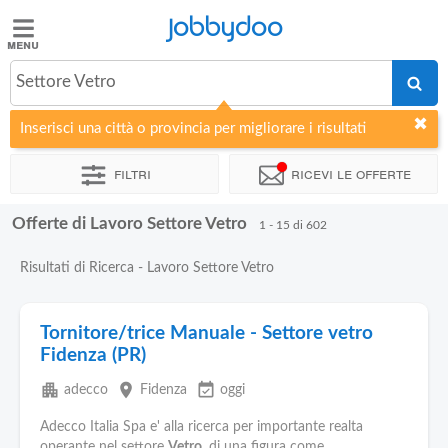
Jobbydoo
Jobbydoo
Settore Vetro
Offerte
di
Inserisci una città o provincia per migliorare i risultati
lavoro
Filtri
Ricevi le offerte
Stipendi
Offerte di Lavoro Settore Vetro
1 - 15 di 602
Elenco
Risultati di Ricerca - Lavoro Settore Vetro
professioni
Tornitore/trice Manuale - Settore vetro
Blog
Fidenza (PR)
apartment
place
event_available
adecco
Fidenza
oggi
Adecco Italia Spa e' alla ricerca per importante realta
operante nel settore
Vetro
, di una figura come