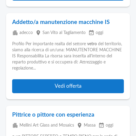
Addetto/a manutenzione macchine IS
apartment
place
event_available
adecco
San Vito al Tagliamento
oggi
Profilo Per importante realta del settore
vetro
del territorio,
siamo alla ricerca di un/una: MANUTENTORE MACCHINE
IS Responsabilita La risorsa sara inserita all'interno del
reparto produttivo e si occupera di: Attrezzaggio e
regolazione...
Vedi offerta
Pittrice o pittore con esperienza
apartment
place
event_available
Mellini Art Glass and Mosaics
Massa
oggi