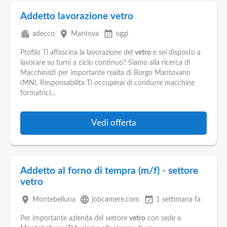
Addetto lavorazione vetro
apartment
place
event_available
adecco
Mantova
oggi
Profilo Ti affascina la lavorazione del
vetro
e sei disposto a
lavorare su turni a ciclo continuo? Siamo alla ricerca di
Macchinisti per importante realta di Borgo Mantovano
(MN). Responsabilita Ti occuperai di condurre macchine
formatrici...
Vedi offerta
Addetto al forno di tempra (m/f) - settore
vetro
place
language
event_available
Montebelluna
jobcamere.com
1 settimana fa
Per importante azienda del settore
vetro
con sede a