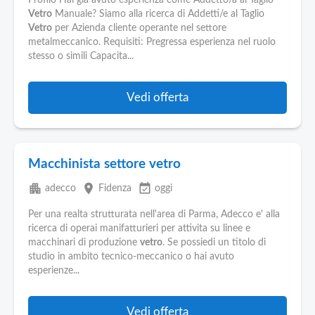
Profilo Hai gia avuto esperienza come Addetto/a al Taglio
Vetro
Manuale? Siamo alla ricerca di Addetti/e al Taglio
Vetro
per Azienda cliente operante nel settore
metalmeccanico. Requisiti: Pregressa esperienza nel ruolo
stesso o simili Capacita...
Vedi offerta
Macchinista settore vetro
apartment
place
event_available
adecco
Fidenza
oggi
Per una realta strutturata nell'area di Parma, Adecco e' alla
ricerca di operai manifatturieri per attivita su linee e
macchinari di produzione
vetro
. Se possiedi un titolo di
studio in ambito tecnico-meccanico o hai avuto
esperienze...
Vedi offerta