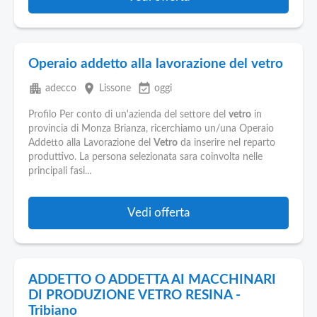
Operaio addetto alla lavorazione del vetro
apartment
place
event_available
adecco
Lissone
oggi
Profilo Per conto di un'azienda del settore del
vetro
in
provincia di Monza Brianza, ricerchiamo un/una Operaio
Addetto alla Lavorazione del
Vetro
da inserire nel reparto
produttivo. La persona selezionata sara coinvolta nelle
principali fasi...
Vedi offerta
ADDETTO O ADDETTA AI MACCHINARI
DI PRODUZIONE VETRO RESINA -
Tribiano