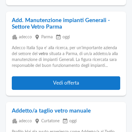
Add. Manutenzione impianti Generali -
Settore Vetro Parma
apartment
place
event_available
adecco
Parma
oggi
Adecco Italia Spa e' alla ricerca, per un'importante azienda
del settore del
vetro
situata a Parma, di un/a addetto/a alla
manutenzione di impianti Generali. La figura ricercata sara
responsabile del buon funzionamento degli impianti...
Vedi offerta
Addetto/a taglio vetro manuale
apartment
place
event_available
adecco
Curtatone
oggi