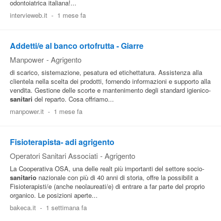
odontoiatrica italiana!...
intervieweb.it
-
1 mese fa
Addetti/e al banco ortofrutta - Giarre
Manpower
-
Agrigento
di scarico, sistemazione, pesatura ed etichettatura. Assistenza alla
clientela nella scelta dei prodotti, fornendo informazioni e supporto alla
vendita. Gestione delle scorte e mantenimento degli standard igienico-
sanitari
del reparto. Cosa offriamo...
manpower.it
-
1 mese fa
Fisioterapista- adi agrigento
Operatori Sanitari Associati
-
Agrigento
La Cooperativa OSA, una delle realt più importanti del settore socio-
sanitario
nazionale con più di 40 anni di storia, offre la possibilit a
Fisioterapisti/e (anche neolaureati/e) di entrare a far parte del proprio
organico. Le posizioni aperte...
bakeca.it
-
1 settimana fa