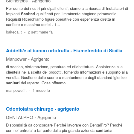
Steinerjobs
-
Agrigento
Per conto dei nostri principali clienti, siamo alla ricerca di Installatori di
Impianti
Sanitari
qualificati per l’imminente stagione primaverile.
Requisiti Ricerchiamo figure operative con esperienza diretta in
cantiere e massima seriet . 1...
bakeca.it
-
2 settimane fa
Addetti/e al banco ortofrutta - Fiumefreddo di Sicilia
Manpower
-
Agrigento
di scarico, sistemazione, pesatura ed etichettatura. Assistenza alla
clientela nella scelta dei prodotti, fornendo informazioni e supporto alla
vendita. Gestione delle scorte e mantenimento degli standard igienico-
sanitari
del reparto. Cosa offriamo...
manpower.it
-
1 mese fa
Odontoiatra chirurgo - agrigento
DENTALPRO
-
Agrigento
Disponibilità da concordare Perché lavorare con DentalPro? Perché
con noi entrerai a far parte della più grande azienda
sanitaria