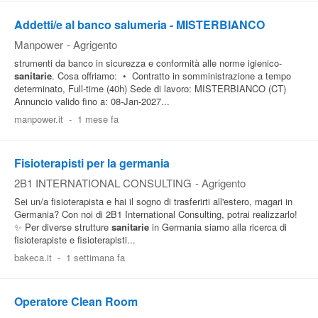
Addetti/e al banco salumeria - MISTERBIANCO
Manpower
-
Agrigento
strumenti da banco in sicurezza e conformità alle norme igienico-
sanitarie
. Cosa offriamo: • Contratto in somministrazione a tempo
determinato, Full-time (40h) Sede di lavoro: MISTERBIANCO (CT)
Annuncio valido fino a: 08-Jan-2027...
manpower.it
-
1 mese fa
Fisioterapisti per la germania
2B1 INTERNATIONAL CONSULTING
-
Agrigento
Sei un/a fisioterapista e hai il sogno di trasferirti all'estero, magari in
Germania? Con noi di 2B1 International Consulting, potrai realizzarlo!
✨ Per diverse strutture
sanitarie
in Germania siamo alla ricerca di
fisioterapiste e fisioterapisti...
bakeca.it
-
1 settimana fa
Operatore Clean Room