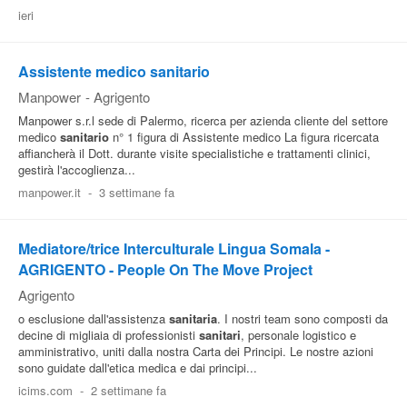
ieri
Pubblica
Offerte
Assistente medico sanitario
Manpower
-
Agrigento
Area
Manpower s.r.l sede di Palermo, ricerca per azienda cliente del settore
Aziende
medico
sanitario
n° 1 figura di Assistente medico La figura ricercata
affiancherà il Dott. durante visite specialistiche e trattamenti clinici,
gestirà l'accoglienza...
manpower.it
-
3 settimane fa
Mediatore/trice Interculturale Lingua Somala -
AGRIGENTO - People On The Move Project
Agrigento
o esclusione dall'assistenza
sanitaria
. I nostri team sono composti da
decine di migliaia di professionisti
sanitari
, personale logistico e
amministrativo, uniti dalla nostra Carta dei Principi. Le nostre azioni
sono guidate dall'etica medica e dai principi...
icims.com
-
2 settimane fa