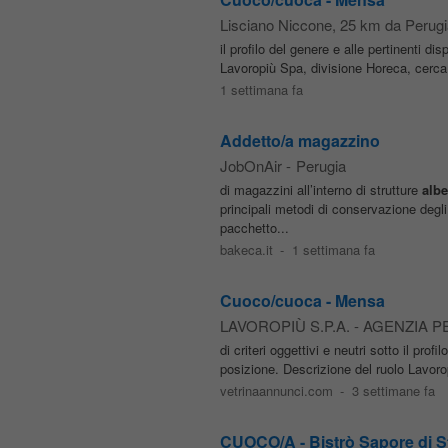
Lisciano Niccone
, 25 km da Perugi
il profilo del genere e alle pertinenti di
Lavoropiù Spa, divisione Horeca, cerca
1 settimana fa
Addetto/a magazzino
JobOnAir
-
Perugia
di magazzini all’interno di strutture
albe
principali metodi di conservazione de
pacchetto...
bakeca.it
-
1 settimana fa
Cuoco/cuoca - Mensa
LAVOROPIÙ S.P.A. - AGENZIA P
di criteri oggettivi e neutri sotto il prof
posizione. Descrizione del ruolo Lavoro
vetrinaannunci.com
-
3 settimane fa
CUOCO/A - Bistrò Sapore di 