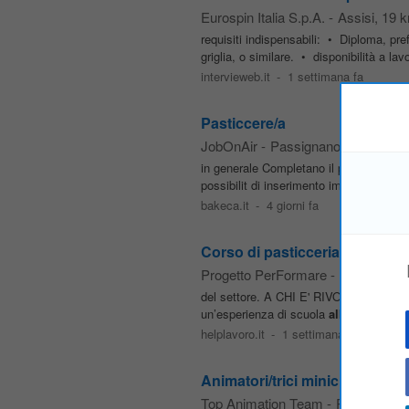
Eurospin Italia S.p.A.
-
Assisi
, 19 
requisiti indispensabili: • Diploma, pref
griglia, o similare. • disponibilità a la
intervieweb.it
-
1 settimana fa
Pasticcere/a
JobOnAir
-
Passignano sul Trasim
in generale Completano il profilo: profess
possibilit di inserimento immediato - C
bakeca.it
-
4 giorni fa
Corso di pasticceria classica
Progetto PerFormare
-
Perugia
del settore. A CHI E' RIVOLTO La formaz
un’esperienza di scuola
alberghiera
e v
helplavoro.it
-
1 settimana fa
Animatori/trici miniclub, juniorc
Top Animation Team
-
Perugia