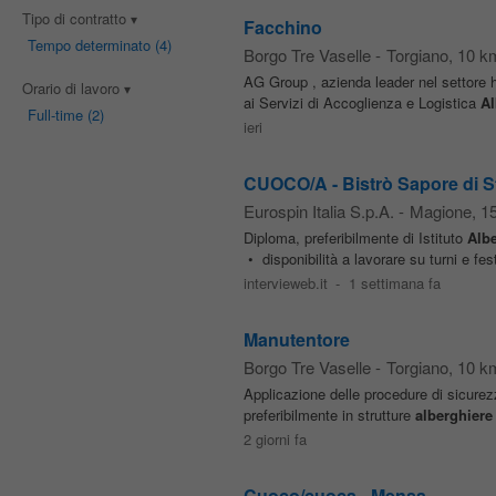
Tipo di contratto
Facchino
Tempo determinato
(4)
Borgo Tre Vaselle
-
Torgiano
, 10 k
AG Group , azienda leader nel settore ho
Orario di lavoro
ai Servizi di Accoglienza e Logistica
Al
Full-time
(2)
ieri
CUOCO/A - Bistrò Sapore di S
Eurospin Italia S.p.A.
-
Magione
, 1
Diploma, preferibilmente di Istituto
Alb
• disponibilità a lavorare su turni e fe
intervieweb.it
-
1 settimana fa
Manutentore
Borgo Tre Vaselle
-
Torgiano
, 10 k
Applicazione delle procedure di sicurez
preferibilmente in strutture
alberghiere
2 giorni fa
Cuoco/cuoca - Mensa