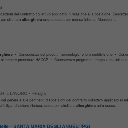
a
sposizioni del contratto collettivo applicato in relazione alla posizione. Descrizi
 per struttura
alberghiera
un/a cuoco/a per mensa interna. Mansioni...
rghiere
• Conoscenza dei prodotti merceologici e loro suddivisione • Cono
gli alimenti e procedure HACCP • Conoscenza programmi magazzino, utilizzo i
ER IL LAVORO
-
Perugia
ilo del genere e alle pertinenti disposizioni del contratto collettivo applicato in re
più Spa, divisione Horeca, cerca per struttura
alberghiera
un/a cuoco...
Stelle – SANTA MARIA DEGLI ANGELI (PG)