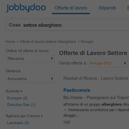
Jobbydoo
Offerte di lavoro
Stipendi
Cosa
Home
Offerte di lavoro Settore Alberghiero
Perugia
Ordina 16 offerte di lavoro
Offerte di Lavoro Settore
Rilevanza
Cerca offerte a
Perugia (PG)
Distanza
Risultati di Ricerca - Lavoro Settor
Automatica
Pasticcere/a
Aziende
Blu Hotels
-
Passignano sul Trasi
Eurospin
(2)
all'interno di un gruppo
alberghiero
dina
Direction Sas
(1)
• Interessante scontistica per i dipend
alloggio...
Agenzie per il lavoro
oggi
Lavoropiù
(2)