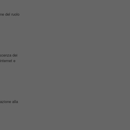
one del ruolo
scenza dei
nternet e
lazione alla