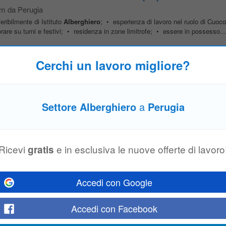
km da Perugia
eribilmente di Istituto
Alberghiero
; • esperienza di lavoro nel ruolo di Cuoco
vorare su turni e festivi; • residenza in zone limitrofe; • essere in possesso...
Cerchi un lavoro migliore?
eno
, 23 km da Perugia
ionalit , seriet e capacit di lavorare in team. Ti offriamo: - Contratto di lavoro
ollaborazione, crescita umana e professionale all'interno di un gruppo
alberghi
Settore Alberghiero
a
Perugia
 a Perugia (PGPAST5)
Ricevi
e in esclusiva le nuove offerte di lavoro
gratis
ione è rivolta a chiunque abbia la passione per la materia della pasticceria: 
uole migliorare le proprie competenze (studenti), a chi ama la cucina e la past
Accedi con Google
Accedi con Facebook
lub per villaggi turistici