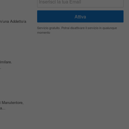
 un/una Addetto/a
Servizio gratuito. Potrai disattivare il servizio in qualunque
momento
imilare.
.
di Manutentore,
a...