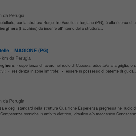
m da Perugia
tellerie, per la struttura Borgo Tre Vaselle a Torgiano (PG), è alla ricerca di
berghiera
(Facchino) da inserire all'interno della struttura...
telle – MAGIONE (PG)
5 km da Perugia
erghiero
; - esperienza di lavoro nel ruolo di Cuoco/a, addetto/a alla griglia, o s
stivi; • residenza in zone limitrofe; • essere in possesso di patente di guida..
m da Perugia
za e degli standard della struttura Qualifiche Esperienza pregressa nel ruolo 
Competenze tecniche in ambito elettrico, idraulico e/o meccanico Conoscenz