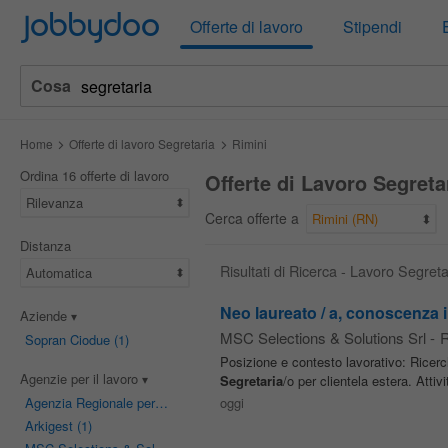
Jobbydoo
Offerte di lavoro
Stipendi
Cosa
Home
Offerte di lavoro Segretaria
Rimini
Ordina 16 offerte di lavoro
Offerte di Lavoro Segreta
Rilevanza
Cerca offerte a
Rimini (RN)
Distanza
Risultati di Ricerca - Lavoro Segreta
Automatica
Neo laureato / a, conoscenza i
Aziende
MSC Selections & Solutions Srl
-
R
Sopran Ciodue
(1)
Posizione e contesto lavorativo: Ricerch
Agenzie per il lavoro
Segretaria
/o per clientela estera. Atti
Agenzia Regionale per il Lavoro
(3)
oggi
Arkigest
(1)