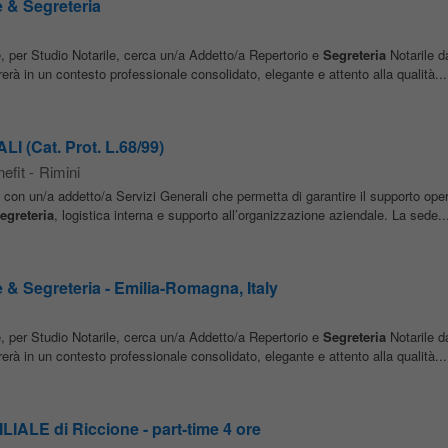
e & Segreteria
, per Studio Notarile, cerca un/a Addetto/a Repertorio e
Segreteria
Notarile da
rerà in un contesto professionale consolidato, elegante e attento alla qualità...
(Cat. Prot. L.68/99)
efit
-
Rimini
 con un/a addetto/a Servizi Generali che permetta di garantire il supporto oper
egreteria
, logistica interna e supporto all’organizzazione aziendale. La sede..
e & Segreteria - Emilia-Romagna, Italy
, per Studio Notarile, cerca un/a Addetto/a Repertorio e
Segreteria
Notarile da
rerà in un contesto professionale consolidato, elegante e attento alla qualità...
LE di Riccione - part-time 4 ore