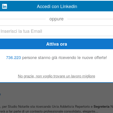
Accedi con Linkedin
oppure
ARILE - Ali Spa - Filiale di Parma
, per Studio Notarile sta ricercando Un/a Addetto/a Repertorio e
Segreteria
No
rerà a far parte di un contesto professionale consolidato, elegante...
736.223
persone stanno già ricevendo le nuove offerte!
 con esperienza
sperienza in
segreteria
e settori affini. Seriet e voglia di lavorare fondamentali
e
, per Studio Notarile sta ricercando Un/a Addetto/a Repertorio e
Segreteria
No
rerà a far parte di un contesto professionale consolidato, elegante...