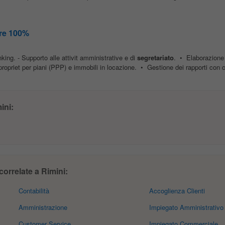
are 100%
ing. - Supporto alle attivit amministrative e di
segretariato
. • Elaborazione 
ropriet per piani (PPP) e immobili in locazione. • Gestione dei rapporti con cl
ini:
correlate a Rimini:
Contabilità
Accoglienza Clienti
Amministrazione
Impiegato Amministrativo
Customer Service
Impiegato Commerciale