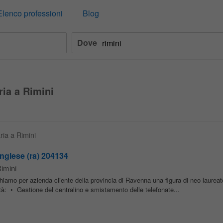
Elenco professioni
Blog
Dove
ria a Rimini
ria a Rimini
nglese (ra) 204134
imini
iamo per azienda cliente della provincia di Ravenna una figura di neo laureato 
vità: • Gestione del centralino e smistamento delle telefonate...