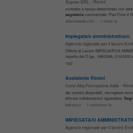
Sopran SRL
-
Rimini
contratto a tempo determinato con obie
segretaria
commerciale. Part-Time 4 ORE,
altamiraweb.com
-
1 mese fa
Impiegata/o amministrativa/o
Agenzia regionale per il lavoro Em
Offerta di Lavoro IMPIEGATO/A AMMINIST
rispetto del D.lgs. 198/2006, 215/20
oggi
Assistente Rimini
Corsi Alta Formazione Italia
-
Rimin
dei corsisti disponibili, raccogliere even
attivate collaborazioni riguardano:
Segr
bakeca.it
-
1 settimana fa
IMPIEGATA/O AMMINISTRATIVA/
Agenzia regionale per il lavoro Em