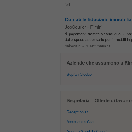
ieri
Contabile fiduciario immobili
JobCourier
-
Rimini
di pagamenti tramite sistemi di e • bank
delle spese accessorie per immobili in p
bakeca.it
-
1 settimana fa
Aziende che assumono a Rim
Sopran Ciodue
Segretaria – Offerte di lavoro 
Receptionist
Assistenza Clienti
Addetto Servizio Clienti