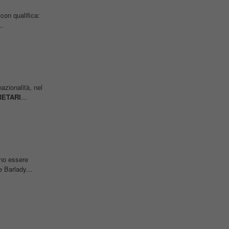
con qualifica:
..
azionalità, nel
ETARI
...
anno essere
 Barlady...