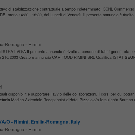
ttivo di stabilizzazione contrattuale a tempo indeterminato, CCNL Commercio 
 orario 14:30 - 18:30, dal Lunedì al Venerdì. Il presente annuncio è rivolto.
ilia-Romagna
-
Rimini
RATIVO/A il presente annuncio è rivolto a persone di tutti i generi, età e n
03 e 216/2003 Creatore annuncio CAR FOOD RIMINI SRL Qualifica ISTAT
SEGR
i
tuali disponibilit e supportare l’avvio delle collaborazioni. I corsi per cui potr
etaria
Medico Aziendale Receptionist d’Hotel Pizzaiolo/a Idraulico/a Barman e
O - Rimini, Emilia-Romagna, Italy
ilia-Romagna
-
Rimini