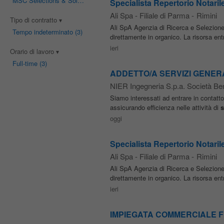
MSC Selections & Solutions
(1)
Specialista Repertorio Notaril
Ali Spa - Filiale di Parma
-
Rimini
Tipo di contratto
Ali SpA Agenzia di Ricerca e Selezione
Tempo indeterminato
(3)
direttamente in organico. La risorsa ent
ieri
Orario di lavoro
Full-time
(3)
ADDETTO/A SERVIZI GENERALI 
NIER Ingegneria S.p.a. Società Ben
Siamo interessati ad entrare in contatto
assicurando efficienza nelle attività di
s
oggi
Specialista Repertorio Notaril
Ali Spa - Filiale di Parma
-
Rimini
Ali SpA Agenzia di Ricerca e Selezione
direttamente in organico. La risorsa ent
ieri
IMPIEGATA COMMERCIALE FILIA