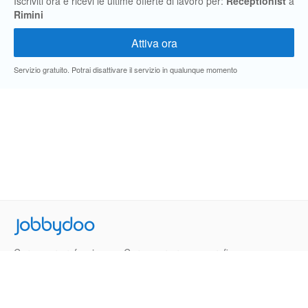
Iscriviti ora e ricevi le ultime offerte di lavoro per:
Receptionist
a
Rimini
Servizio gratuito. Potrai disattivare il servizio in qualunque momento
Jobbydoo
Cerca per professione
Cerca per area geografica
Cerca per azienda
Termini e Condizioni
Privacy
Contatti