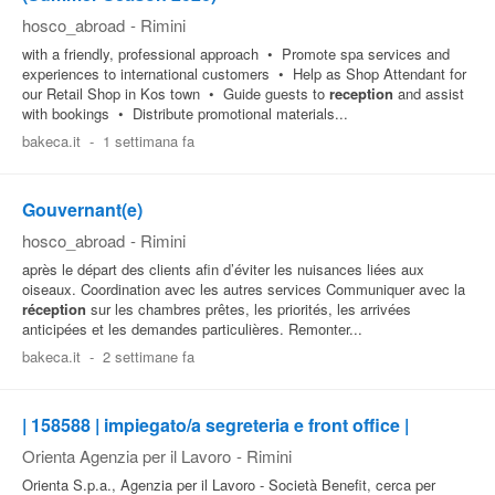
hosco_abroad
-
Rimini
with a friendly, professional approach • Promote spa services and
experiences to international customers • Help as Shop Attendant for
our Retail Shop in Kos town • Guide guests to
reception
and assist
with bookings • Distribute promotional materials...
bakeca.it
-
1 settimana fa
Gouvernant(e)
hosco_abroad
-
Rimini
après le départ des clients afin d’éviter les nuisances liées aux
oiseaux. Coordination avec les autres services Communiquer avec la
réception
sur les chambres prêtes, les priorités, les arrivées
anticipées et les demandes particulières. Remonter...
bakeca.it
-
2 settimane fa
| 158588 | impiegato/a segreteria e front office |
Orienta Agenzia per il Lavoro
-
Rimini
Orienta S.p.a., Agenzia per il Lavoro - Società Benefit, cerca per