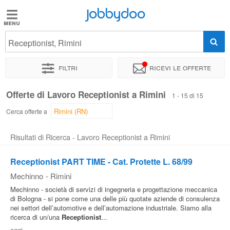
Jobbydoo
Jobbydoo
Receptionist, Rimini
Offerte
di
Filtri
Ricevi le offerte
lavoro
Offerte di Lavoro Receptionist a Rimini
1 - 15 di 15
Stipendi
Cerca offerte a
Risultati di Ricerca - Lavoro Receptionist a Rimini
Elenco
professioni
Receptionist PART TIME - Cat. Protette L. 68/99
Mechinno
-
Rimini
Blog
Mechinno - società di servizi di ingegneria e progettazione meccanica
di Bologna - si pone come una delle più quotate aziende di consulenza
nei settori dell’automotive e dell’automazione industriale. Siamo alla
ricerca di un/una
Receptionist
...
oggi