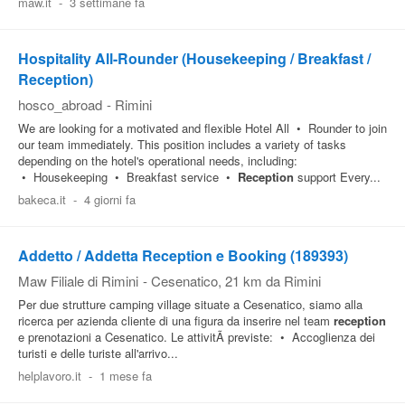
maw.it
-
3 settimane fa
Hospitality All-Rounder (Housekeeping / Breakfast /
Reception)
hosco_abroad
-
Rimini
We are looking for a motivated and flexible Hotel All • Rounder to join
our team immediately. This position includes a variety of tasks
depending on the hotel's operational needs, including:
• Housekeeping • Breakfast service •
Reception
support Every...
bakeca.it
-
4 giorni fa
Addetto / Addetta Reception e Booking (189393)
Maw Filiale di Rimini
-
Cesenatico
, 21 km da Rimini
Per due strutture camping village situate a Cesenatico, siamo alla
ricerca per azienda cliente di una figura da inserire nel team
reception
e prenotazioni a Cesenatico. Le attivitÃ previste: • Accoglienza dei
turisti e delle turiste all'arrivo...
helplavoro.it
-
1 mese fa