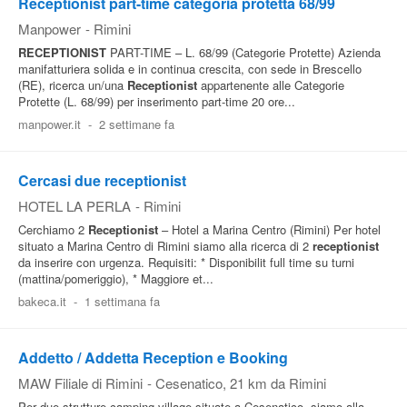
Receptionist part-time categoria protetta 68/99
Manpower
-
Rimini
RECEPTIONIST
PART-TIME – L. 68/99 (Categorie Protette) Azienda
manifatturiera solida e in continua crescita, con sede in Brescello
(RE), ricerca un/una
Receptionist
appartenente alle Categorie
Protette (L. 68/99) per inserimento part-time 20 ore...
manpower.it
-
2 settimane fa
Cercasi due receptionist
HOTEL LA PERLA
-
Rimini
Cerchiamo 2
Receptionist
– Hotel a Marina Centro (Rimini) Per hotel
situato a Marina Centro di Rimini siamo alla ricerca di 2
receptionist
da inserire con urgenza. Requisiti: * Disponibilit full time su turni
(mattina/pomeriggio), * Maggiore et...
bakeca.it
-
1 settimana fa
Addetto / Addetta Reception e Booking
MAW Filiale di Rimini
-
Cesenatico
, 21 km da Rimini
Per due strutture camping village situate a Cesenatico, siamo alla