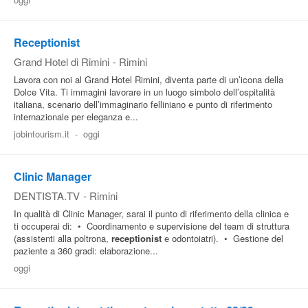
Pubblica
Offerte
Receptionist
Grand Hotel di Rimini
-
Rimini
Lavora con noi al Grand Hotel Rimini, diventa parte di un’icona della
Area
Dolce Vita. Ti immagini lavorare in un luogo simbolo dell’ospitalità
Aziende
italiana, scenario dell’immaginario felliniano e punto di riferimento
internazionale per eleganza e...
jobintourism.it
-
oggi
Clinic Manager
DENTISTA.TV
-
Rimini
In qualità di Clinic Manager, sarai il punto di riferimento della clinica e
ti occuperai di: • Coordinamento e supervisione del team di struttura
(assistenti alla poltrona,
receptionist
e odontoiatri). • Gestione del
paziente a 360 gradi: elaborazione...
oggi