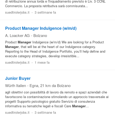
di retribuzione annua lorda e l'inquadramento previsto è Liv. 3 CCNL
Commercio. La proposta retributiva sarà commisurata...
suedtirolerjobs.it
-
3 settimane fa
Product Manager Indulgence (w/m/d)
A. Loacker AG
-
Bolzano
Product
Manager
Indulgence (w/m/d) We are looking for a Product
Manager
, that will be at the heart of our Indulgence category.
Reporting to the Head of Indulgence Portfolio, you’ll help define and
execute category strategies, develop irresistible...
suedtirolerjobs.it
-
1 mese fa
Junior Buyer
Würth Italien
-
Egna
, 21 km da Bolzano
agli obiettivi con possibilità di lavoro da remoto e spazi aziendali che
favoriscono la contaminazione stimolando un approccio trasversale ai
progetti Supporto psicologico gratuito Servizio di consulenza
informativa su tematiche legali e fiscali Care
Manager
...
suedtirolerjobs.it
-
3 settimane fa