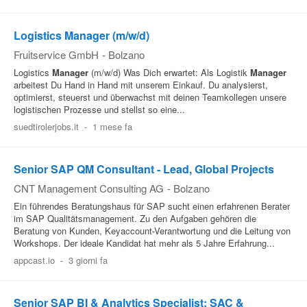
Logistics Manager (m/w/d)
Fruitservice GmbH
-
Bolzano
Logistics
Manager
(m/w/d) Was Dich erwartet: Als Logistik
Manager
arbeitest Du Hand in Hand mit unserem Einkauf. Du analysierst,
optimierst, steuerst und überwachst mit deinen Teamkollegen unsere
logistischen Prozesse und stellst so eine...
suedtirolerjobs.it
-
1 mese fa
Senior SAP QM Consultant - Lead, Global Projects
CNT Management Consulting AG
-
Bolzano
Ein führendes Beratungshaus für SAP sucht einen erfahrenen Berater
im SAP Qualitätsmanagement. Zu den Aufgaben gehören die
Beratung von Kunden, Keyaccount-Verantwortung und die Leitung von
Workshops. Der ideale Kandidat hat mehr als 5 Jahre Erfahrung...
appcast.io
-
3 giorni fa
Senior SAP BI & Analytics Specialist: SAC &