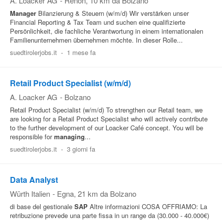
A. Loacker AG
-
Renon
, 10 km da Bolzano
Manager
Bilanzierung & Steuern (w/m/d) Wir verstärken unser
Financial Reporting & Tax Team und suchen eine qualifizierte
Persönlichkeit, die fachliche Verantwortung in einem internationalen
Familienunternehmen übernehmen möchte. In dieser Rolle...
suedtirolerjobs.it
-
1 mese fa
Retail Product Specialist (w/m/d)
A. Loacker AG
-
Bolzano
Retail Product Specialist (w/m/d) To strengthen our Retail team, we
are looking for a Retail Product Specialist who will actively contribute
to the further development of our Loacker Café concept. You will be
responsible for
managing
...
suedtirolerjobs.it
-
3 giorni fa
Data Analyst
Würth Italien
-
Egna
, 21 km da Bolzano
di base del gestionale
SAP
Altre informazioni COSA OFFRIAMO: La
retribuzione prevede una parte fissa in un range da (30.000 - 40.000€)