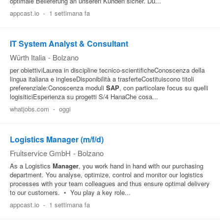
optimale Belieferung an unseren Kunden sicher. Du...
appcast.io
-
1 settimana fa
IT System Analyst & Consultant
Würth Italia
-
Bolzano
per obiettiviLaurea in discipline tecnico-scientificheConoscenza della
lingua italiana e ingleseDisponibilità a trasferteCostituiscono titoli
preferenziale:Conoscenza moduli
SAP
, con particolare focus su quelli
logisiticiEsperienza su progetti S/4 HanaChe cosa...
whatjobs.com
-
oggi
Logistics Manager (m/f/d)
Fruitservice GmbH
-
Bolzano
As a Logistics
Manager
, you work hand in hand with our purchasing
department. You analyse, optimize, control and monitor our logistics
processes with your team colleagues and thus ensure optimal delivery
to our customers. • You play a key role...
appcast.io
-
1 settimana fa