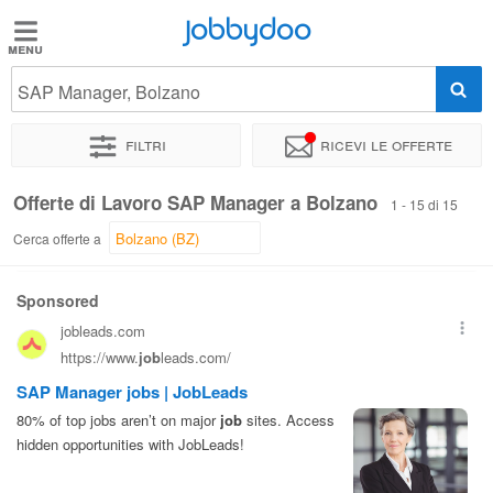
Jobbydoo
Jobbydoo
SAP Manager, Bolzano
Offerte
di
Filtri
Ricevi le offerte
lavoro
Offerte di Lavoro SAP Manager a Bolzano
1 - 15 di 15
Stipendi
Cerca offerte a
Elenco
professioni
Blog