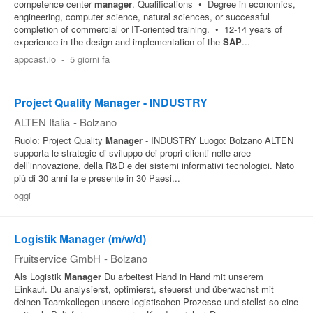
competence center
manager
. Qualifications • Degree in economics,
engineering, computer science, natural sciences, or successful
completion of commercial or IT‑oriented training. • 12‑14 years of
experience in the design and implementation of the
SAP
...
appcast.io
-
5 giorni fa
Project Quality Manager - INDUSTRY
ALTEN Italia
-
Bolzano
Ruolo: Project Quality
Manager
- INDUSTRY Luogo: Bolzano ALTEN
supporta le strategie di sviluppo dei propri clienti nelle aree
dell’innovazione, della R&D e dei sistemi informativi tecnologici. Nato
più di 30 anni fa e presente in 30 Paesi...
oggi
Logistik Manager (m/w/d)
Fruitservice GmbH
-
Bolzano
Als Logistik
Manager
Du arbeitest Hand in Hand mit unserem
Einkauf. Du analysierst, optimierst, steuerst und überwachst mit
deinen Teamkollegen unsere logistischen Prozesse und stellst so eine