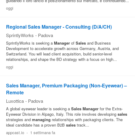
guidando il loro lancio e posizionamento sul mercato, e contribuendo...
oggi
Regional Sales Manager - Consulting (D/A/CH)
SprintlyWorks
-
Padova
SprintlyWorks is seeking a
Manager
of
Sales
and Business
Development to accelerate growth across Germany, Austria, and
Switzerland. You will lead client acquisition, build senior-level
relationships, and shape the BD strategy with a focus on high...
oggi
Sales Manager, Premium Packaging (Non-Eyewear) –
Remote
Luxottica
-
Padova
A global eyewear leader is seeking a
Sales
Manager
for the Extra-
Eyewear Division in Alpago, Italy. This role involves developing
sales
strategies and
managing
relationships with packaging clients. The
ideal candidate has a proven B2B
sales
track...
appcast.io
-
1 settimana fa