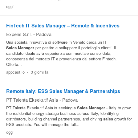
oggi
FinTech IT Sales Manager – Remote & Incentives
Experis S.r.l.
-
Padova
Una società innovativa di software in Veneto cerca un IT
Sales
Manager
per gestire e sviluppare il portafoglio clienti. Il
candidato ideale avrà esperienza commerciale consolidata,
conoscenza del mercato IT e provenienza dal settore Fintech.
Offerta...
appcast.io
-
3 giorni fa
Remote Italy: ESS Sales Manager & Partnerships
PT Talenta Eksekutif Asia
-
Padova
PT Talenta Eksekutif Asia is seeking a
Sales
Manager
- Italy to grow
the residential energy storage business across Italy, identifying
distributors, building channel partnerships, and driving
sales
growth for
ESS products. You will manage the full...
oggi