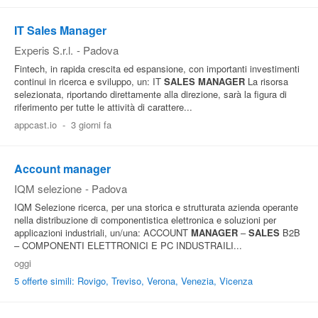
IT Sales Manager
Experis S.r.l.
-
Padova
Fintech, in rapida crescita ed espansione, con importanti investimenti
continui in ricerca e sviluppo, un: IT
SALES
MANAGER
La risorsa
selezionata, riportando direttamente alla direzione, sarà la figura di
riferimento per tutte le attività di carattere...
appcast.io
-
3 giorni fa
Account manager
IQM selezione
-
Padova
IQM Selezione ricerca, per una storica e strutturata azienda operante
nella distribuzione di componentistica elettronica e soluzioni per
applicazioni industriali, un/una: ACCOUNT
MANAGER
–
SALES
B2B
– COMPONENTI ELETTRONICI E PC INDUSTRAILI...
oggi
5 offerte simili: Rovigo, Treviso, Verona, Venezia, Vicenza