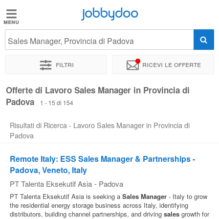
Jobbydoo
Jobbydoo
Sales Manager, Provincia di Padova
Offerte
di
Filtri
Ricevi le offerte
lavoro
Offerte di Lavoro Sales Manager in Provincia di
Padova
Stipendi
1 - 15 di 154
Risultati di Ricerca - Lavoro Sales Manager in Provincia di
Elenco
Padova
professioni
Remote Italy: ESS Sales Manager & Partnerships -
Padova, Veneto, Italy
Blog
PT Talenta Eksekutif Asia
-
Padova
PT Talenta Eksekutif Asia is seeking a
Sales
Manager
- Italy to grow
the residential energy storage business across Italy, identifying
distributors, building channel partnerships, and driving
sales
growth for