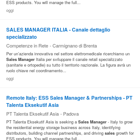
ESS products. You will manage the full...
Pubblica
oggi
Offerte
SALES MANAGER ITALIA - Canale dettaglio
specializzato
Area
Competenze in Rete
-
Carmignano di Brenta
Aziende
Per un’azienda innovativa nel settore elettromedicale ricerchiamo un
Sales
Manager
Italia per sviluppare il canale retail specializzato
(sanitarie e ortopedie) su tutto il territorio nazionale. La figura avrà un
ruolo chiave nel coordinamento...
oggi
Remote Italy: ESS Sales Manager & Partnerships - PT
Talenta Eksekutif Asia
PT Talenta Eksekutif Asia
-
Padova
PT Talenta Eksekutif Asia is seeking a
Sales
Manager
- Italy to grow
the residential energy storage business across Italy, identifying
distributors, building channel partnerships, and driving
sales
growth for
ESS products. You will manage the full...