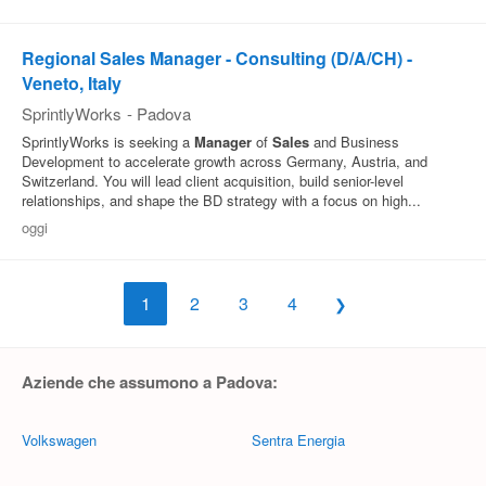
Regional Sales Manager - Consulting (D/A/CH) -
Veneto, Italy
SprintlyWorks
-
Padova
SprintlyWorks is seeking a
Manager
of
Sales
and Business
Development to accelerate growth across Germany, Austria, and
Switzerland. You will lead client acquisition, build senior-level
relationships, and shape the BD strategy with a focus on high...
oggi
1
2
3
4
Aziende che assumono a Padova:
Volkswagen
Sentra Energia