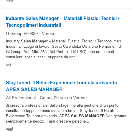
Pubblica
Offerte
Industry Sales Manager – Materiali Plastici Tecnici /
Tecnopolimeri Industriali
GiGroup H-6830
-
Varese
Area
Industry
Sales
Manager
– Materiali Plastici Tecnici / Tecnopolimeri
Aziende
Industriali Luogo di lavoro: Sesto CalendeLa Divisione Permanent di
Gi Group (Aut. Min. 26/11/04 Prot. n. 1101-SG), con un team di
consulenti specializzati, supporta da anni...
ieri
Stay tuned. Il Retail Experience Tour sta arrivando |
AREA SALES MANAGER
Ali Professional
-
Como
, 20 km da Varese
di crescita professionale, dallo stage fino alla gestione di un punto
vendita. Le tappe saranno svelate a breve. Stay tuned. Il Retail
Experience Tour sta arrivando. AREA
SALES
MANAGER
Non gestirai
semplicemente negozi. Farai crescere persone...
oggi