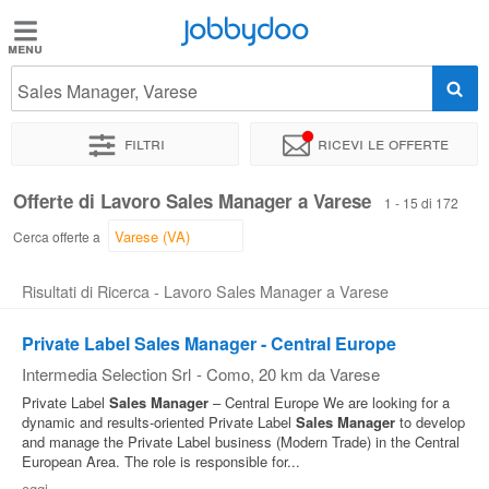
Jobbydoo
Jobbydoo
Sales Manager, Varese
Offerte
di
Filtri
Ricevi le offerte
lavoro
Offerte di Lavoro Sales Manager a Varese
1 - 15 di 172
Stipendi
Cerca offerte a
Risultati di Ricerca - Lavoro Sales Manager a Varese
Elenco
professioni
Private Label Sales Manager - Central Europe
Intermedia Selection Srl
-
Como
, 20 km da Varese
Blog
Private Label
Sales
Manager
– Central Europe We are looking for a
dynamic and results‐oriented Private Label
Sales
Manager
to develop
and manage the Private Label business (Modern Trade) in the Central
European Area. The role is responsible for...
oggi