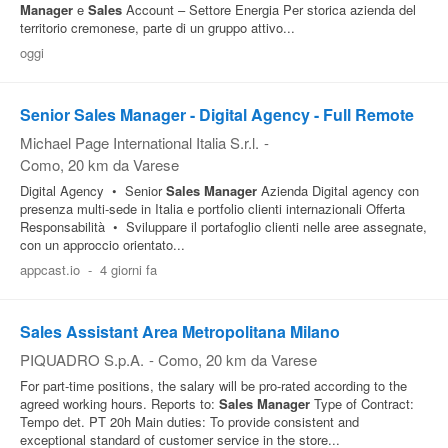
Manager
e
Sales
Account – Settore Energia Per storica azienda del
territorio cremonese, parte di un gruppo attivo...
oggi
Senior Sales Manager - Digital Agency - Full Remote
Michael Page International Italia S.r.l.
-
Como
, 20 km da Varese
Digital Agency • Senior
Sales
Manager
Azienda Digital agency con
presenza multi-sede in Italia e portfolio clienti internazionali Offerta
Responsabilità • Sviluppare il portafoglio clienti nelle aree assegnate,
con un approccio orientato...
appcast.io
-
4 giorni fa
Sales Assistant Area Metropolitana Milano
PIQUADRO S.p.A.
-
Como
, 20 km da Varese
For part-time positions, the salary will be pro-rated according to the
agreed working hours. Reports to:
Sales
Manager
Type of Contract:
Tempo det. PT 20h Main duties: To provide consistent and
exceptional standard of customer service in the store...