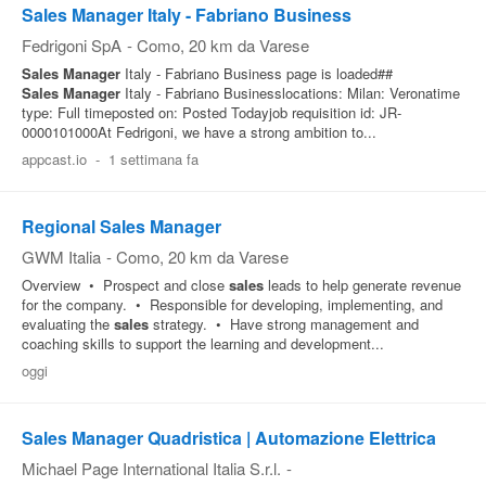
Sales Manager Italy - Fabriano Business
Fedrigoni SpA
-
Como
, 20 km da Varese
Sales
Manager
Italy - Fabriano Business page is loaded##
Sales
Manager
Italy - Fabriano Businesslocations: Milan: Veronatime
type: Full timeposted on: Posted Todayjob requisition id: JR-
0000101000At Fedrigoni, we have a strong ambition to...
appcast.io
-
1 settimana fa
Regional Sales Manager
GWM Italia
-
Como
, 20 km da Varese
Overview • Prospect and close
sales
leads to help generate revenue
for the company. • Responsible for developing, implementing, and
evaluating the
sales
strategy. • Have strong management and
coaching skills to support the learning and development...
oggi
Sales Manager Quadristica | Automazione Elettrica
Michael Page International Italia S.r.l.
-