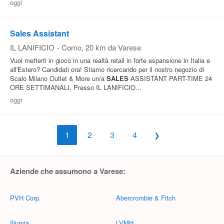
oggi
Sales Assistant
IL LANIFICIO
-
Como
, 20 km da Varese
Vuoi metterti in gioco in una realtà retail in forte espansione in Italia e
all'Estero? Candidati ora! Stiamo ricercando per il nostro negozio di
Scalo Milano Outlet & More un/a
SALES
ASSISTANT PART-TIME 24
ORE SETTIMANALI. Presso IL LANIFICIO...
oggi
1
2
3
4
Aziende che assumono a Varese:
PVH Corp.
Abercrombie & Fitch
Illumia
LVMH