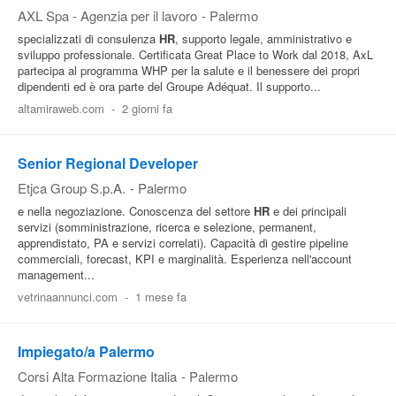
AXL Spa - Agenzia per il lavoro
-
Palermo
specializzati di consulenza
HR
, supporto legale, amministrativo e
sviluppo professionale. Certificata Great Place to Work dal 2018, AxL
partecipa al programma WHP per la salute e il benessere dei propri
dipendenti ed è ora parte del Groupe Adéquat. Il supporto...
altamiraweb.com
-
2 giorni fa
Senior Regional Developer
Etjca Group S.p.A.
-
Palermo
e nella negoziazione. Conoscenza del settore
HR
e dei principali
servizi (somministrazione, ricerca e selezione, permanent,
apprendistato, PA e servizi correlati). Capacità di gestire pipeline
commerciali, forecast, KPI e marginalità. Esperienza nell'account
management...
vetrinaannunci.com
-
1 mese fa
Impiegato/a Palermo
Corsi Alta Formazione Italia
-
Palermo