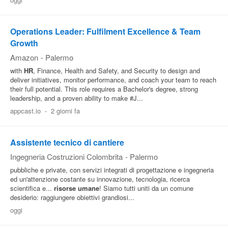
Pubblica
Offerte
Operations Leader: Fulfilment Excellence & Team
Growth
Amazon
-
Palermo
Area
with
HR
, Finance, Health and Safety, and Security to design and
Aziende
deliver initiatives, monitor performance, and coach your team to reach
their full potential. This role requires a Bachelor's degree, strong
leadership, and a proven ability to make #J...
appcast.io
-
2 giorni fa
Assistente tecnico di cantiere
Ingegneria Costruzioni Colombrita
-
Palermo
pubbliche e private, con servizi integrati di progettazione e ingegneria
ed un'attenzione costante su innovazione, tecnologia, ricerca
scientifica e...
risorse umane
! Siamo tutti uniti da un comune
desiderio: raggiungere obiettivi grandiosi...
oggi