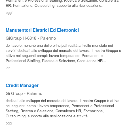
Permanent e Professional Staffing, Ricerca e Selezione, Consulenza
HR
, Formazione, Outsourcing, supporto alla ricollocazione...
oggi
Manutentori Elettrici Ed Elettronici
GiGroup H-6818
-
Palermo
del lavoro, nonché una delle principali realtà a livello mondiale nei
servizi dedicati allo sviluppo del mercato del lavoro. Il nostro Gruppo è
attivo nei seguenti campi: lavoro temporaneo, Permanent e
Professional Staffing, Ricerca e Selezione, Consulenza
HR
...
ieri
Credit Manager
Gi Group
-
Palermo
dedicati allo sviluppo del mercato del lavoro. Il nostro Gruppo è attivo
nei seguenti campi: lavoro temporaneo, Permanent e Professional
Staffing, Ricerca e Selezione, Consulenza
HR
, Formazione,
Outsourcing, supporto alla ricollocazione e attività...
oggi