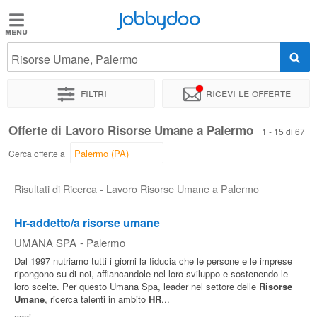
Jobbydoo
Jobbydoo
Risorse Umane, Palermo
Offerte
di
Filtri
Ricevi le offerte
lavoro
Offerte di Lavoro Risorse Umane a Palermo
1 - 15 di 67
Stipendi
Cerca offerte a
Risultati di Ricerca - Lavoro Risorse Umane a Palermo
Elenco
professioni
Hr-addetto/a risorse umane
UMANA SPA
-
Palermo
Blog
Dal 1997 nutriamo tutti i giorni la fiducia che le persone e le imprese
ripongono su di noi, affiancandole nel loro sviluppo e sostenendo le
loro scelte. Per questo Umana Spa, leader nel settore delle
Risorse
Umane
, ricerca talenti in ambito
HR
...
oggi