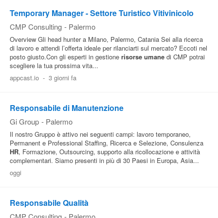
Temporary Manager - Settore Turistico Vitivinicolo
CMP Consulting
-
Palermo
Overview Gli head hunter a Milano, Palermo, Catania Sei alla ricerca
di lavoro e attendi l’offerta ideale per rilanciarti sul mercato? Eccoti nel
posto giusto.Con gli esperti in gestione
risorse umane
di CMP potrai
scegliere la tua prossima vita...
appcast.io
-
3 giorni fa
Responsabile di Manutenzione
Gi Group
-
Palermo
Il nostro Gruppo è attivo nei seguenti campi: lavoro temporaneo,
Permanent e Professional Staffing, Ricerca e Selezione, Consulenza
HR
, Formazione, Outsourcing, supporto alla ricollocazione e attività
complementari. Siamo presenti in più di 30 Paesi in Europa, Asia...
oggi
Responsabile Qualità
CMP Consulting
-
Palermo