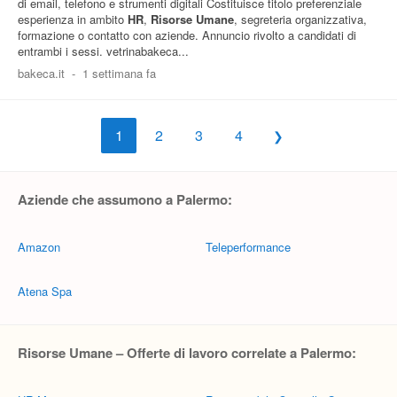
di email, telefono e strumenti digitali Costituisce titolo preferenziale
esperienza in ambito
HR
,
Risorse Umane
, segreteria organizzativa,
formazione o contatto con aziende. Annuncio rivolto a candidati di
entrambi i sessi. vetrinabakeca...
bakeca.it
-
1 settimana fa
1
2
3
4
Aziende che assumono a Palermo:
Amazon
Teleperformance
Atena Spa
Risorse Umane – Offerte di lavoro correlate a Palermo: