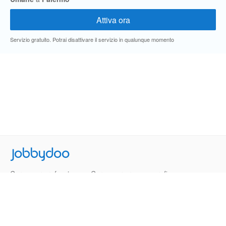
Servizio gratuito. Potrai disattivare il servizio in qualunque momento
Jobbydoo
Cerca per professione
Cerca per area geografica
Cerca per azienda
Termini e Condizioni
Privacy
Contatti