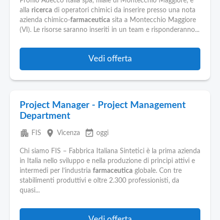
Pubblica
Profilo Adecco Italia spa, filiale di Montecchio Maggiore, e'
alla
ricerca
di operatori chimici da inserire presso una nota
Offerte
azienda chimico-
farmaceutica
sita a Montecchio Maggiore
(VI). Le risorse saranno inseriti in un team e risponderanno...
Area
Aziende
Vedi offerta
Project Manager - Project Management
Department
apartment
place
event_available
FIS
Vicenza
oggi
Chi siamo FIS – Fabbrica Italiana Sintetici è la prima azienda
in Italia nello sviluppo e nella produzione di principi attivi e
intermedi per l’industria
farmaceutica
globale. Con tre
stabilimenti produttivi e oltre 2.300 professionisti, da
quasi...
Vedi offerta