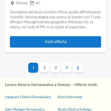
place
event_available
Vicenza
ieri
Descrizione del lavoro Eurofins PSS,in qualità diProfessional
Scientific Services,
ricerca
una risorsa da inserire con il ruolo
diProject Managernell’area geografica diVicenza (VI). La
risorsa, nel ruolo di PM, si occuperà di supportare...
Vedi offerta
1
2
3
4
Lavoro Ricerca Farmaceutica a Vicenza – Offerte simili:
Ingegnere Chimico Farmaceutico
Ricerca Personale
Sales Manager Farmaceutico
Tecnico Ricerca Sviluppo