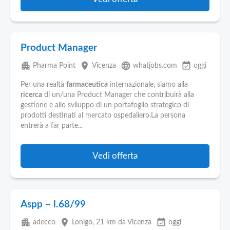
Product Manager
apartment
place
language
event_available
Pharma Point
Vicenza
whatjobs.com
oggi
Per una realtà
farmaceutica
internazionale, siamo alla
ricerca
di un/una Product Manager che contribuirà alla
gestione e allo sviluppo di un portafoglio strategico di
prodotti destinati al mercato ospedaliero.La persona
entrerà a far parte...
Vedi offerta
Aspp – l.68/99
apartment
place
event_available
adecco
Lonigo
, 21 km da Vicenza
oggi