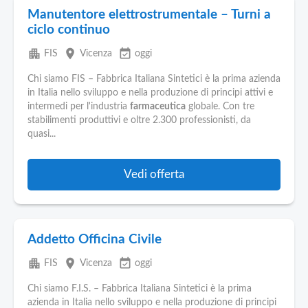
Manutentore elettrostrumentale – Turni a
ciclo continuo
apartment
place
event_available
FIS
Vicenza
oggi
Chi siamo FIS – Fabbrica Italiana Sintetici è la prima azienda
in Italia nello sviluppo e nella produzione di principi attivi e
intermedi per l'industria
farmaceutica
globale. Con tre
stabilimenti produttivi e oltre 2.300 professionisti, da
quasi...
Vedi offerta
Addetto Officina Civile
apartment
place
event_available
FIS
Vicenza
oggi
Chi siamo F.I.S. – Fabbrica Italiana Sintetici è la prima
azienda in Italia nello sviluppo e nella produzione di principi