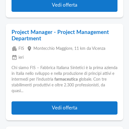
Vedi offerta
Project Manager - Project Management
Department
apartment
place
FIS
Montecchio Maggiore
, 11 km da Vicenza
event_available
ieri
Chi siamo FIS – Fabbrica Italiana Sintetici è la prima azienda
in Italia nello sviluppo e nella produzione di principi attivi e
intermedi per l’industria
farmaceutica
globale. Con tre
stabilimenti produttivi e oltre 2.300 professionisti, da
quasi...
Vedi offerta