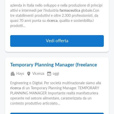
azienda in Italia nello sviluppo e nella produzione di principi
attivi e intermedi per l'industria
farmaceutica
globale.Con
tre stabilimenti produttivi e oltre 2.300 professionisti, da
quasi 70 anni punta su
ricerca
, qualita e sostenibilita.I
prodotti...
Vedi offerta
Temporary Planning Manager (freelance
apartment
place
event_available
Hays
Vicenza
oggi
Engineering o Digital. Per società multinazionale siamo alla
ricerca
di un Temporary Planning Manager. TEMPORARY
PLANNING MANAGER Importante realtà manifatturiera
operante nel settore alimentare, caratterizzata da un
contesto produttivo articolato...