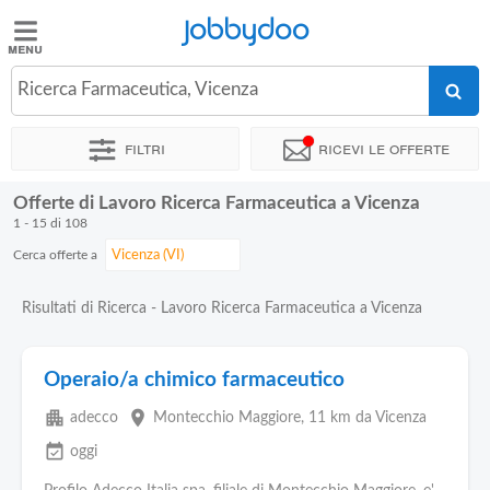
Jobbydoo
Jobbydoo
Ricerca Farmaceutica, Vicenza
Offerte
di
Filtri
Ricevi le offerte
lavoro
Offerte di Lavoro Ricerca Farmaceutica a Vicenza
Stipendi
1 - 15 di 108
Cerca offerte a
Elenco
professioni
Risultati di Ricerca - Lavoro Ricerca Farmaceutica a Vicenza
Blog
Operaio/a chimico farmaceutico
apartment
place
adecco
Montecchio Maggiore
, 11 km da Vicenza
event_available
oggi