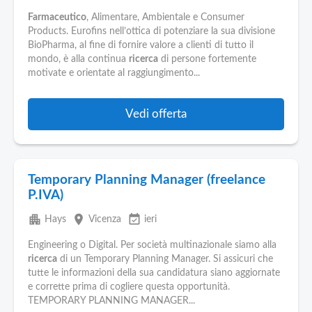
Farmaceutico
, Alimentare, Ambientale e Consumer
Products. Eurofins nell’ottica di potenziare la sua divisione
BioPharma, al fine di fornire valore a clienti di tutto il
mondo, è alla continua
ricerca
di persone fortemente
motivate e orientate al raggiungimento...
Vedi offerta
Temporary Planning Manager (freelance
P.IVA)
apartment
place
event_available
Hays
Vicenza
ieri
Engineering o Digital. Per società multinazionale siamo alla
ricerca
di un Temporary Planning Manager. Si assicuri che
tutte le informazioni della sua candidatura siano aggiornate
e corrette prima di cogliere questa opportunità.
TEMPORARY PLANNING MANAGER...