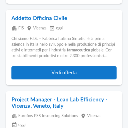
Addetto Officina Civile
apartment
place
event_available
FIS
Vicenza
oggi
Chi siamo F.I.S. – Fabbrica Italiana Sintetici è la prima
azienda in Italia nello sviluppo e nella produzione di principi
attivi e intermedi per l'industria
farmaceutica
globale. Con
tre stabilimenti produttivi e oltre 2.300 professionisti...
Vedi offerta
Project Manager - Lean Lab Efficiency -
Vicenza, Veneto, Italy
apartment
place
Eurofins PSS Insourcing Solutions
Vicenza
event_available
oggi