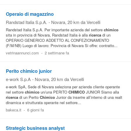
Operaio di magazzino
Randstad Italia S.p.A.
-
Novara
, 20 km da Vercelli
Randstad Italia S.p.A. Per importante azienda del settore
chimico
sita in provincia di Novara, Randstad Italia è alla
ricerca
di un
OPERAIO GENERICO ADDETTO AL CONFEZIONAMENTO
(F/M/NB) Luogo di lavoro: Provincia di Novara Si offre: contratto...
vetrinaannunci.com
-
2 settimane fa
Perito chimico junior
e-work S.p.A
-
Novara
, 20 km da Vercelli
e-work SpA, Sede di Novara seleziona per azienda cliente operante
nel settore
chimico
un/una PERITO
CHIMICO
JUNIOR Siamo alla
ricerca
di un Perito
Chimico
Junior da inserire all’interno di una realt
dinamica e strutturata operante nel settore...
bakeca.it
-
6 giorni fa
Strategic business analyst