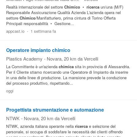
Realtà internazionale del settore
Chimico
•
ricerca
un/una (M/F)
Responsabile Assicurazione Qualità Azienda L'azienda opera nel
settore
Chimico
/Manifatturiero, prima cintura di Torino Offerta
Principali responsabilità • Gestione...
appcast.io
-
1 settimana fa
Operatore impianto chimico
Plastics Academy
-
Novara
, 20 km da Vercelli
La Committente è un'azienda
chimica
sita in provincia di Alessandria.
Per il Cliente stiamo ricercando unə Operatorə di Impianto da inserire
in una delle linee di produzione. La mansione prevede la conduzione
del processo produttivo, rispettando...
oggi
Progettista strumentazione e automazione
NTWK
-
Novara
, 20 km da Vercelli
NTWK, azienda italiana operante nella
ricerca
e selezione del
personale, si occupa di soddisfare le necessità dei clienti offrendo