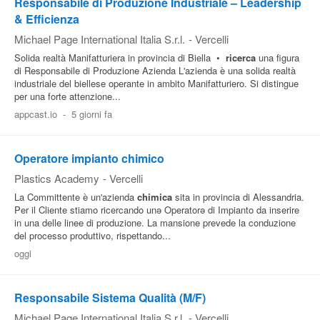
Responsabile di Produzione Industriale – Leadership
& Efficienza
Michael Page International Italia S.r.l.
-
Vercelli
Solida realtà Manifatturiera in provincia di Biella •
ricerca
una figura
di Responsabile di Produzione Azienda L'azienda è una solida realtà
industriale del biellese operante in ambito Manifatturiero. Si distingue
per una forte attenzione...
appcast.io
-
5 giorni fa
Operatore impianto chimico
Plastics Academy
-
Vercelli
La Committente è un'azienda
chimica
sita in provincia di Alessandria.
Per il Cliente stiamo ricercando unə Operatorə di Impianto da inserire
in una delle linee di produzione. La mansione prevede la conduzione
del processo produttivo, rispettando...
oggi
Responsabile Sistema Qualità (M/F)
Michael Page International Italia S.r.l.
-
Vercelli