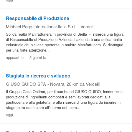
Pubblica
Offerte
Responsabile di Produzione
Michael Page International Italia S.r.l.
-
Vercelli
Solida realtà Manifatturiera in provincia di Biella •
ricerca
una figura
Area
di Responsabile di Produzione Azienda L'azienda è una solida realtà
Aziende
industriale del biellese operante in ambito Manifatturiero. Si distingue
per una forte attenzione...
appcast.io
-
5 giorni fa
Stagista in ricerca e sviluppo
GIUSO GUIDO SPA
-
Novara
, 20 km da Vercelli
Il Gruppo Casa Optima, per il suo brand GIUSO GUIDO, leader nella
produzione di ingredienti composti e semilavorati dedicati alla
pasticceria e alla gelateria, è alla
ricerca
di una figura da inserire in
stage extra-curriculare all'interno del team...
oggi