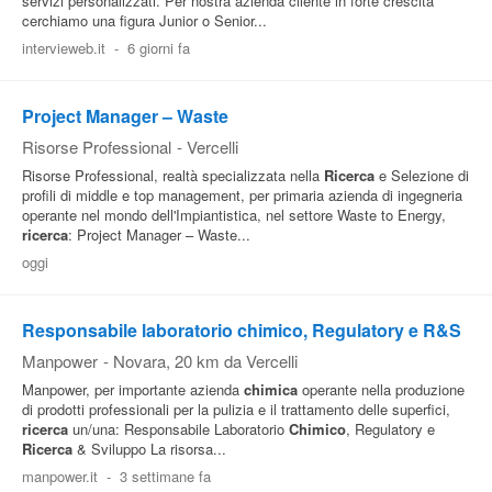
servizi personalizzati. Per nostra azienda cliente in forte crescita
cerchiamo una figura Junior o Senior...
intervieweb.it
-
6 giorni fa
Project Manager – Waste
Risorse Professional
-
Vercelli
Risorse Professional, realtà specializzata nella
Ricerca
e Selezione di
profili di middle e top management, per primaria azienda di ingegneria
operante nel mondo dell'Impiantistica, nel settore Waste to Energy,
ricerca
: Project Manager – Waste...
oggi
Responsabile laboratorio chimico, Regulatory e R&S
Manpower
-
Novara
, 20 km da Vercelli
Manpower, per importante azienda
chimica
operante nella produzione
di prodotti professionali per la pulizia e il trattamento delle superfici,
ricerca
un/una: Responsabile Laboratorio
Chimico
, Regulatory e
Ricerca
& Sviluppo La risorsa...
manpower.it
-
3 settimane fa