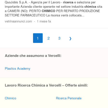
QuoJobis S.p.A. - Agenzia per il Lavoro -
ricerca
e seleziona per
importante Azienda cliente operante nel settore industria
chimica
sita
a CAMERI (NO): PERITO
CHIMICO
PER REPARTO PRODUZIONE
SETTORE FARMACEUTICO La risorsa verrà collocata...
vetrinaannunci.com
-
1 mese fa
1
2
3
Aziende che assumono a Vercelli:
Plastics Academy
Lavoro Ricerca Chimica a Vercelli – Offerte simili:
Chimico
Ricerca Personale