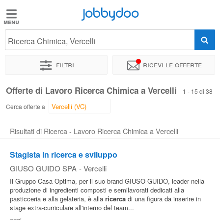
Jobbydoo
Jobbydoo
Ricerca Chimica, Vercelli
Offerte
di
Filtri
Ricevi le offerte
lavoro
Offerte di Lavoro Ricerca Chimica a Vercelli
1 - 15 di 38
Stipendi
Cerca offerte a
Risultati di Ricerca - Lavoro Ricerca Chimica a Vercelli
Elenco
professioni
Stagista in ricerca e sviluppo
GIUSO GUIDO SPA
-
Vercelli
Blog
Il Gruppo Casa Optima, per il suo brand GIUSO GUIDO, leader nella
produzione di ingredienti composti e semilavorati dedicati alla
pasticceria e alla gelateria, è alla
ricerca
di una figura da inserire in
stage extra-curriculare all'interno del team...
oggi