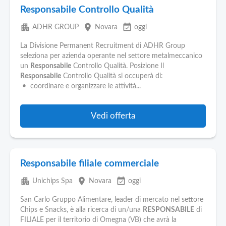
Responsabile Controllo Qualità
apartment
place
event_available
ADHR GROUP
Novara
oggi
La Divisione Permanent Recruitment di ADHR Group
seleziona per azienda operante nel settore metalmeccanico
un
Responsabile
Controllo Qualità. Posizione Il
Responsabile
Controllo Qualità si occuperà di:
• coordinare e organizzare le attività...
Vedi offerta
Responsabile filiale commerciale
apartment
place
event_available
Unichips Spa
Novara
oggi
San Carlo Gruppo Alimentare, leader di mercato nel settore
Chips e Snacks, è alla ricerca di un/una
RESPONSABILE
di
FILIALE per il territorio di Omegna (VB) che avrà la