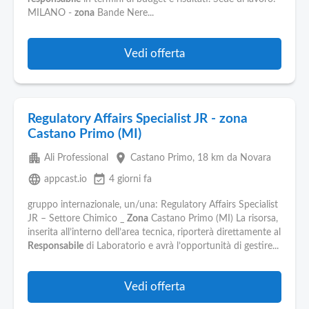
MILANO -
zona
Bande Nere...
Vedi offerta
Regulatory Affairs Specialist JR - zona
Castano Primo (MI)
apartment
place
Ali Professional
Castano Primo
, 18 km da Novara
language
event_available
appcast.io
4 giorni fa
gruppo internazionale, un/una: Regulatory Affairs Specialist
JR – Settore Chimico _
Zona
Castano Primo (MI) La risorsa,
inserita all’interno dell’area tecnica, riporterà direttamente al
Responsabile
di Laboratorio e avrà l’opportunità di gestire...
Vedi offerta