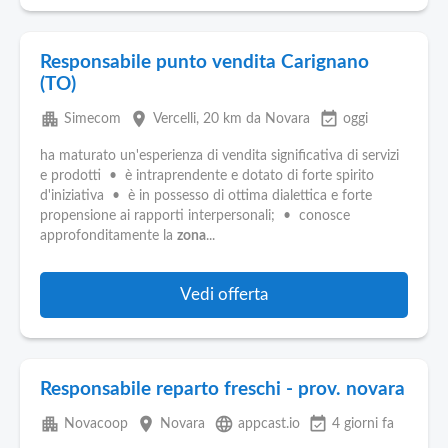
Responsabile punto vendita Carignano
(TO)
apartment
place
event_available
Simecom
Vercelli
, 20 km da Novara
oggi
ha maturato un'esperienza di vendita significativa di servizi
e prodotti • è intraprendente e dotato di forte spirito
d'iniziativa • è in possesso di ottima dialettica e forte
propensione ai rapporti interpersonali; • conosce
approfonditamente la
zona
...
Vedi offerta
Responsabile reparto freschi - prov. novara
apartment
place
language
event_available
Novacoop
Novara
appcast.io
4 giorni fa