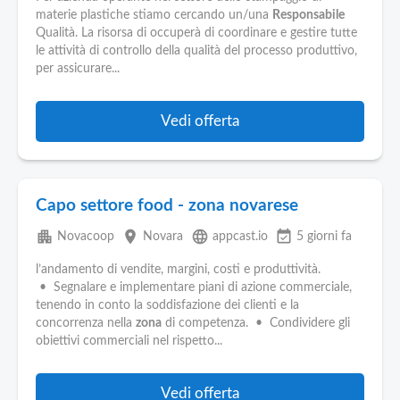
materie plastiche stiamo cercando un/una
Responsabile
Qualità. La risorsa di occuperà di coordinare e gestire tutte
le attività di controllo della qualità del processo produttivo,
per assicurare...
Vedi offerta
Capo settore food - zona novarese
apartment
place
language
event_available
Novacoop
Novara
appcast.io
5 giorni fa
l’andamento di vendite, margini, costi e produttività.
• Segnalare e implementare piani di azione commerciale,
tenendo in conto la soddisfazione dei clienti e la
concorrenza nella
zona
di competenza. • Condividere gli
obiettivi commerciali nel rispetto...
Vedi offerta