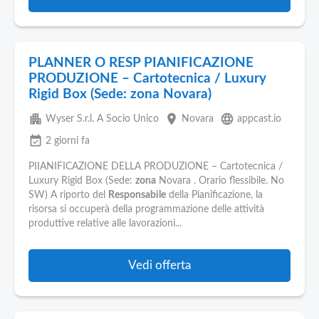
PLANNER O RESP PIANIFICAZIONE
PRODUZIONE – Cartotecnica / Luxury
Rigid Box (Sede: zona Novara)
apartment
place
language
Wyser S.r.l. A Socio Unico
Novara
appcast.io
event_available
2 giorni fa
PIIANIFICAZIONE DELLA PRODUZIONE – Cartotecnica /
Luxury Rigid Box (Sede:
zona
Novara . Orario flessibile. No
SW) A riporto del
Responsabile
della Pianificazione, la
risorsa si occuperà della programmazione delle attività
produttive relative alle lavorazioni...
Vedi offerta