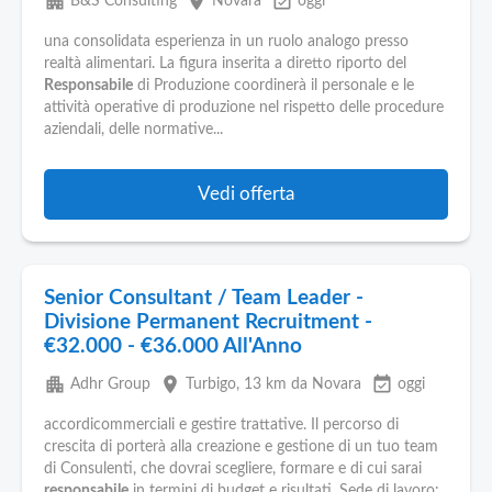
apartment
place
event_available
B&S Consulting
Novara
oggi
una consolidata esperienza in un ruolo analogo presso
realtà alimentari. La figura inserita a diretto riporto del
Responsabile
di Produzione coordinerà il personale e le
attività operative di produzione nel rispetto delle procedure
aziendali, delle normative...
Vedi offerta
Senior Consultant / Team Leader -
Divisione Permanent Recruitment -
€32.000 - €36.000 All'Anno
apartment
place
event_available
Adhr Group
Turbigo
, 13 km da Novara
oggi
accordicommerciali e gestire trattative. Il percorso di
crescita di porterà alla creazione e gestione di un tuo team
di Consulenti, che dovrai scegliere, formare e di cui sarai
responsabile
in termini di budget e risultati. Sede di lavoro: