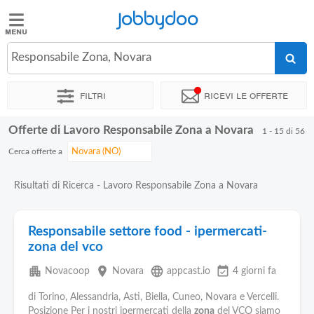
Jobbydoo
Jobbydoo
Responsabile Zona, Novara
Offerte
di
Filtri
Ricevi le offerte
lavoro
Offerte di Lavoro Responsabile Zona a Novara
1 - 15 di 56
Stipendi
Cerca offerte a
Elenco
Risultati di Ricerca - Lavoro Responsabile Zona a Novara
professioni
Responsabile settore food - ipermercati-
Blog
zona del vco
apartment
place
language
event_available
Novacoop
Novara
appcast.io
4 giorni fa
di Torino, Alessandria, Asti, Biella, Cuneo, Novara e Vercelli.
Posizione Per i nostri ipermercati della
zona
del VCO siamo