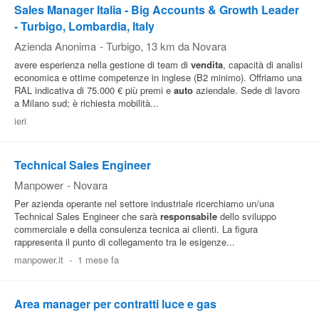
Sales Manager Italia - Big Accounts & Growth Leader
- Turbigo, Lombardia, Italy
Azienda Anonima
-
Turbigo
, 13 km da Novara
avere esperienza nella gestione di team di
vendita
, capacità di analisi
economica e ottime competenze in inglese (B2 minimo). Offriamo una
RAL indicativa di 75.000 € più premi e
auto
aziendale. Sede di lavoro
a Milano sud; è richiesta mobilità...
ieri
Technical Sales Engineer
Manpower
-
Novara
Per azienda operante nel settore industriale ricerchiamo un/una
Technical Sales Engineer che sarà
responsabile
dello sviluppo
commerciale e della consulenza tecnica ai clienti. La figura
rappresenta il punto di collegamento tra le esigenze...
manpower.it
-
1 mese fa
Area manager per contratti luce e gas