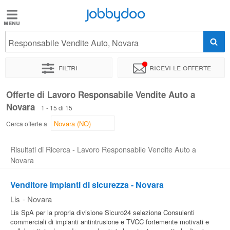
Jobbydoo
Jobbydoo
Responsabile Vendite Auto, Novara
Offerte
di
Filtri
Ricevi le offerte
lavoro
Offerte di Lavoro Responsabile Vendite Auto a
Novara
Stipendi
1 - 15 di 15
Cerca offerte a
Elenco
Risultati di Ricerca - Lavoro Responsabile Vendite Auto a
professioni
Novara
Venditore impianti di sicurezza - Novara
Blog
Lis
-
Novara
Lis SpA per la propria divisione Sicuro24 seleziona Consulenti
commerciali di impianti antintrusione e TVCC fortemente motivati e