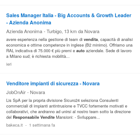
Sales Manager Italia - Big Accounts & Growth Leader
- Azienda Anonima
Azienda Anonima
-
Turbigo
, 13 km da Novara
avere esperienza nella gestione di team di
vendita
, capacità di analisi
economica e ottime competenze in inglese (B2 minimo). Offriamo una
RAL indicativa di 75.000 € più premi e
auto
aziendale. Sede di lavoro
a Milano sud; è richiesta mobilità...
ieri
Venditore impianti di sicurezza - Novara
JobOnAir
-
Novara
Lis SpA per la propria divisione Sicuro24 seleziona Consulenti
commerciali di impianti antintrusione e TVCC fortemente motivati e
collaborativi, che andranno ad unirsi al nostro team sotto la direzione
del
Responsabile
Vendite
Mansioni: - Sviluppare...
bakeca.it
-
1 settimana fa