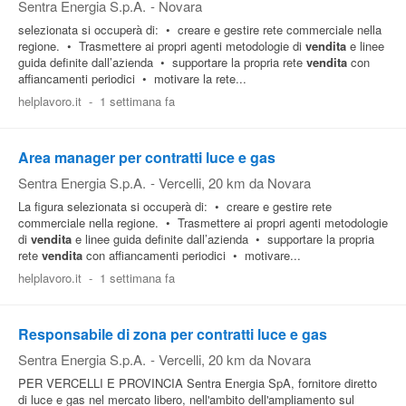
Sentra Energia S.p.A.
-
Novara
selezionata si occuperà di: • creare e gestire rete commerciale nella
regione. • Trasmettere ai propri agenti metodologie di
vendita
e linee
guida definite dall’azienda • supportare la propria rete
vendita
con
affiancamenti periodici • motivare la rete...
helplavoro.it
-
1 settimana fa
Area manager per contratti luce e gas
Sentra Energia S.p.A.
-
Vercelli
, 20 km da Novara
La figura selezionata si occuperà di: • creare e gestire rete
commerciale nella regione. • Trasmettere ai propri agenti metodologie
di
vendita
e linee guida definite dall’azienda • supportare la propria
rete
vendita
con affiancamenti periodici • motivare...
helplavoro.it
-
1 settimana fa
Responsabile di zona per contratti luce e gas
Sentra Energia S.p.A.
-
Vercelli
, 20 km da Novara
PER VERCELLI E PROVINCIA Sentra Energia SpA, fornitore diretto
di luce e gas nel mercato libero, nell'ambito dell'ampliamento sul