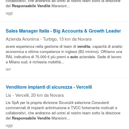
collaborativi, che andranno ad unirsi al nostro team sotto la direzione
del
Responsabile
Vendite
Mansioni...
Pubblica
oggi
Offerte
Sales Manager Italia - Big Accounts & Growth Leader
Area
Azienda Anonima
-
Turbigo
, 13 km da Novara
Aziende
avere esperienza nella gestione di team di
vendita
, capacità di analisi
economica e ottime competenze in inglese (B2 minimo). Offriamo una
RAL indicativa di 75.000 € più premi e
auto
aziendale. Sede di lavoro
a Milano sud; è richiesta mobilità...
ieri
Venditore impianti di sicurezza - Vercelli
Lis
-
Vercelli
, 20 km da Novara
Lis SpA per la propria divisione Sicuro24 seleziona Consulenti
commerciali di impianti antintrusione e TVCC fortemente motivati e
collaborativi, che andranno ad unirsi al nostro team sotto la direzione
del
Responsabile
Vendite
Mansioni...
oggi