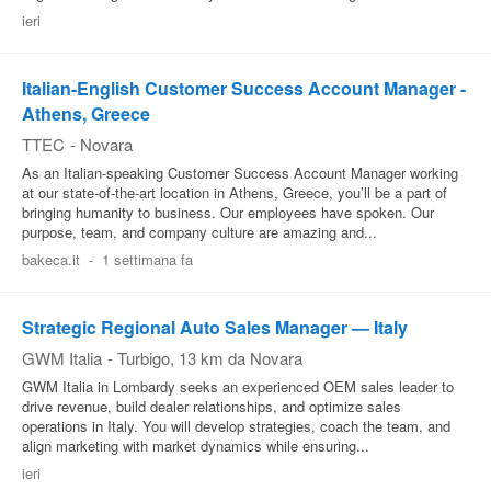
ieri
Italian-English Customer Success Account Manager -
Athens, Greece
TTEC
-
Novara
As an Italian-speaking Customer Success Account Manager working
at our state-of-the-art location in Athens, Greece, you’ll be a part of
bringing humanity to business. Our employees have spoken. Our
purpose, team, and company culture are amazing and...
bakeca.it
-
1 settimana fa
Strategic Regional Auto Sales Manager — Italy
GWM Italia
-
Turbigo
, 13 km da Novara
GWM Italia in Lombardy seeks an experienced OEM sales leader to
drive revenue, build dealer relationships, and optimize sales
operations in Italy. You will develop strategies, coach the team, and
align marketing with market dynamics while ensuring...
ieri