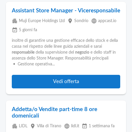
Assistant Store Manager - Viceresponsabile
apartment
place
language
Muji Europe Holdings Ltd
Sondrio
appcast.io
event_available
5 giorni fa
inoltre di garantire una gestione efficace dello stock e della
cassa nel rispetto delle linee guida aziendali e sarai
responsabile
della supervisione del
negozio
e dello staff in
assenza dello Store Manager. Responsabilità principali
• Gestione operativa...
Vedi offerta
Addetta/o Vendite part-time 8 ore
domenicali
apartment
place
language
event_available
LIDL
Villa di Tirano
lidl.it
1 settimana fa