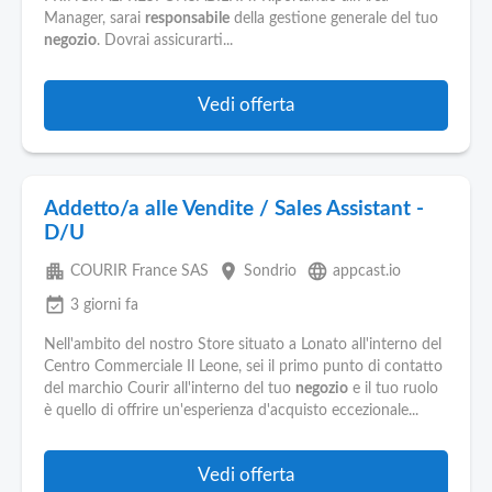
Pubblica
Manager, sarai
responsabile
della gestione generale del tuo
Offerte
negozio
. Dovrai assicurarti...
Area
Vedi offerta
Aziende
Addetto/a alle Vendite / Sales Assistant -
D/U
apartment
place
language
COURIR France SAS
Sondrio
appcast.io
event_available
3 giorni fa
Nell'ambito del nostro Store situato a Lonato all'interno del
Centro Commerciale Il Leone, sei il primo punto di contatto
del marchio Courir all'interno del tuo
negozio
e il tuo ruolo
è quello di offrire un'esperienza d'acquisto eccezionale...
Vedi offerta