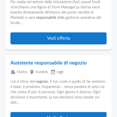
Per realta nel settore della ristorazione (fast casual food)
ricerchiamo una figura di Store Manager.La risorsa verra
inserita direttamente all'interno del punto vendita di
Piantedo e sara
responsabile
della gestione operativa del
locale...
Vedi offerta
Assistente responsabile di negozio
apartment
place
event_available
Oysho
Sondrio
oggi
con il ritmo del
negozio
. Il tuo ruolo è quello di far evolvere
il team, il prodotto, l'esperienza – senza perdere di vista ciò
che conta di più: le persone. Ogni giorno è diverso. Ogni
decisione è importante. Le tue decisioni sono basate sui
dati...