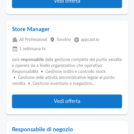
Vedi offerta
Store Manager
apartment
place
language
Ali Professional
Sondrio
appcast.io
event_available
1 settimana fa
sarà
responsabile
della gestione completa del punto vendita
e opererà sia a livello organizzativo che operativo:
Responsabilità • Gestione ordini e controllo stock
• Gestione delle attività amministrative legate al punto
vendita • Gestione inventario e magazzino...
Vedi offerta
Responsabile di negozio