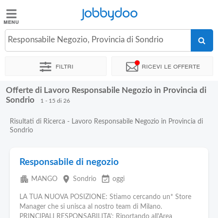
Jobbydoo
Jobbydoo
Responsabile Negozio, Provincia di Sondrio
Offerte
di
Filtri
Ricevi le offerte
lavoro
Offerte di Lavoro Responsabile Negozio in Provincia di
Stipendi
Sondrio
1 - 15 di 26
Risultati di Ricerca - Lavoro Responsabile Negozio in Provincia di
Elenco
Sondrio
professioni
Responsabile di negozio
Blog
apartment
place
event_available
MANGO
Sondrio
oggi
LA TUA NUOVA POSIZIONE: Stiamo cercando un* Store
Manager che si unisca al nostro team di Milano.
PRINCIPALI RESPONSABILITA': Riportando all'Area