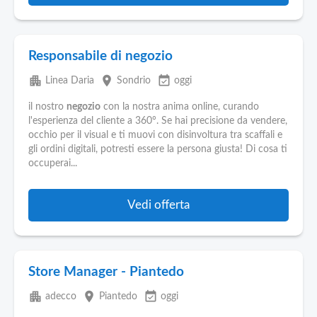
Responsabile di negozio
apartment
place
event_available
Linea Daria
Sondrio
oggi
il nostro
negozio
con la nostra anima online, curando
l'esperienza del cliente a 360°. Se hai precisione da vendere,
occhio per il visual e ti muovi con disinvoltura tra scaffali e
gli ordini digitali, potresti essere la persona giusta! Di cosa ti
occuperai...
Vedi offerta
Store Manager - Piantedo
apartment
place
event_available
adecco
Piantedo
oggi