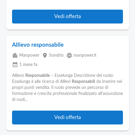
Vedi offerta
Allievo responsabile
apartment
place
language
Manpower
Sondrio
manpower.it
event_available
1 mese fa
Allievo
Responsabile
– Esselunga Descrizione del ruolo:
Esselunga è alla ricerca di Allievi
Responsabili
da inserire nei
propri punti vendita. Il ruolo prevede un percorso di
formazione e crescita professionale finalizzato all’assunzione
di ruoli...
Vedi offerta