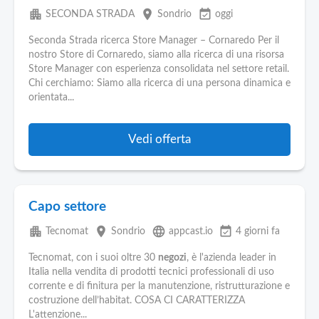
apartment
place
event_available
SECONDA STRADA
Sondrio
oggi
Seconda Strada ricerca Store Manager – Cornaredo Per il
nostro Store di Cornaredo, siamo alla ricerca di una risorsa
Store Manager con esperienza consolidata nel settore retail.
Chi cerchiamo: Siamo alla ricerca di una persona dinamica e
orientata...
Vedi offerta
Capo settore
apartment
place
language
event_available
Tecnomat
Sondrio
appcast.io
4 giorni fa
Tecnomat, con i suoi oltre 30
negozi
, è l'azienda leader in
Italia nella vendita di prodotti tecnici professionali di uso
corrente e di finitura per la manutenzione, ristrutturazione e
costruzione dell’habitat. COSA CI CARATTERIZZA
L'attenzione...