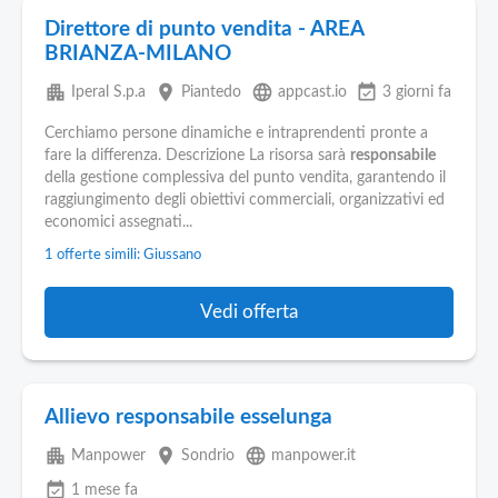
Direttore di punto vendita - AREA
BRIANZA-MILANO
apartment
place
language
event_available
Iperal S.p.a
Piantedo
appcast.io
3 giorni fa
Cerchiamo persone dinamiche e intraprendenti pronte a
fare la differenza. Descrizione La risorsa sarà
responsabile
della gestione complessiva del punto vendita, garantendo il
raggiungimento degli obiettivi commerciali, organizzativi ed
economici assegnati...
1 offerte simili: Giussano
Vedi offerta
Allievo responsabile esselunga
apartment
place
language
Manpower
Sondrio
manpower.it
event_available
1 mese fa