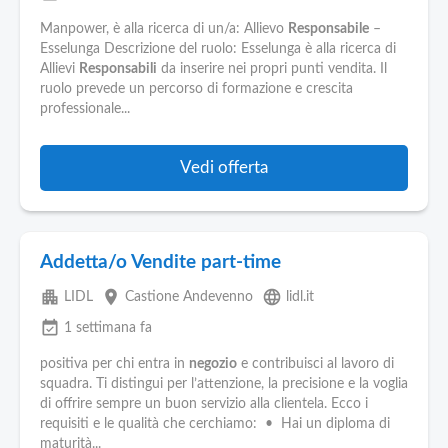
Manpower, è alla ricerca di un/a: Allievo
Responsabile
–
Esselunga Descrizione del ruolo: Esselunga è alla ricerca di
Allievi
Responsabili
da inserire nei propri punti vendita. Il
ruolo prevede un percorso di formazione e crescita
professionale...
Vedi offerta
Addetta/o Vendite part-time
apartment
place
language
LIDL
Castione Andevenno
lidl.it
event_available
1 settimana fa
positiva per chi entra in
negozio
e contribuisci al lavoro di
squadra. Ti distingui per l’attenzione, la precisione e la voglia
di offrire sempre un buon servizio alla clientela. Ecco i
requisiti e le qualità che cerchiamo: • Hai un diploma di
maturità...