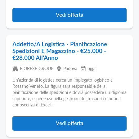
Vedi offerta
Addetto/A Logistica - Pianificazione
Spedizioni E Magazzino - €25.000 -
€28.000 All'Anno
apartment
place
event_available
FIORESE GROUP
Padova
oggi
Un'azienda di logistica cerca un impiegato logistico a
Rossano Veneto. La figura sarà
responsabile
della
pianificazione delle spedizioni e dovrà possedere un diploma
superiore, esperienza nella gestione dei trasporti e buona
conoscenza di Excel...
Vedi offerta