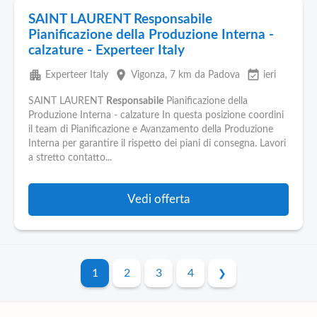
SAINT LAURENT Responsabile
Pianificazione della Produzione Interna -
calzature - Experteer Italy
apartment
place
event_available
Experteer Italy
Vigonza
, 7 km da Padova
ieri
SAINT LAURENT
Responsabile
Pianificazione della
Produzione Interna - calzature In questa posizione coordini
il team di Pianificazione e Avanzamento della Produzione
Interna per garantire il rispetto dei piani di consegna. Lavori
a stretto contatto...
Vedi offerta
1
2
3
4