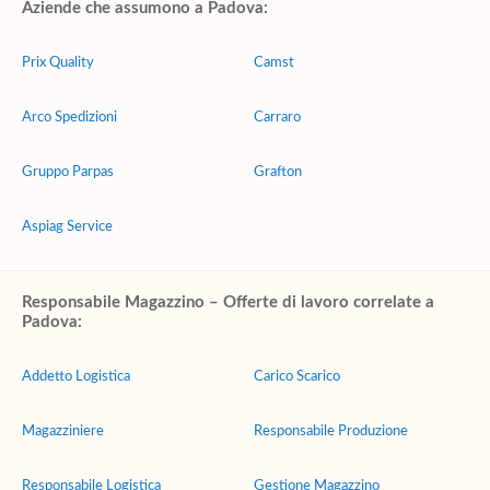
Aziende che assumono a Padova:
Prix Quality
Camst
Arco Spedizioni
Carraro
Gruppo Parpas
Grafton
Aspiag Service
Responsabile Magazzino – Offerte di lavoro correlate a
Padova:
Addetto Logistica
Carico Scarico
Magazziniere
Responsabile Produzione
Responsabile Logistica
Gestione Magazzino