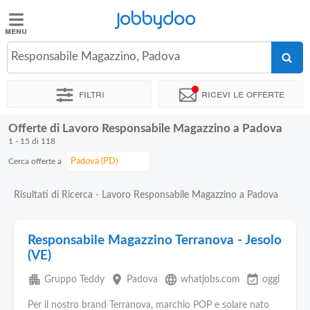
Jobbydoo
Jobbydoo
Responsabile Magazzino, Padova
Offerte
di
Filtri
Ricevi le offerte
lavoro
Offerte di Lavoro Responsabile Magazzino a Padova
Stipendi
1 - 15 di 118
Cerca offerte a
Elenco
professioni
Risultati di Ricerca - Lavoro Responsabile Magazzino a Padova
Blog
Responsabile Magazzino Terranova - Jesolo
(VE)
apartment
place
language
event_available
Gruppo Teddy
Padova
whatjobs.com
oggi
Per il nostro brand Terranova, marchio POP e solare nato