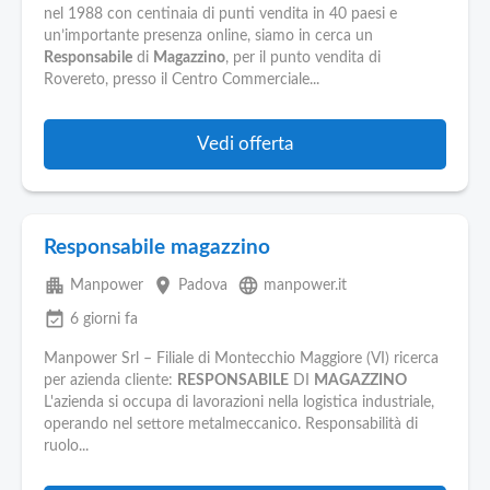
Pubblica
nel 1988 con centinaia di punti vendita in 40 paesi e
Offerte
un’importante presenza online, siamo in cerca un
Responsabile
di
Magazzino
, per il punto vendita di
Rovereto, presso il Centro Commerciale...
Area
Aziende
Vedi offerta
Responsabile magazzino
apartment
place
language
Manpower
Padova
manpower.it
event_available
6 giorni fa
Manpower Srl – Filiale di Montecchio Maggiore (VI) ricerca
per azienda cliente:
RESPONSABILE
DI
MAGAZZINO
L'azienda si occupa di lavorazioni nella logistica industriale,
operando nel settore metalmeccanico. Responsabilità di
ruolo...