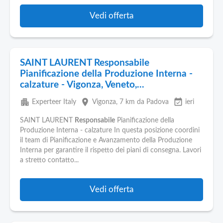
Vedi offerta
SAINT LAURENT Responsabile
Pianificazione della Produzione Interna -
calzature - Vigonza, Veneto,...
apartment
place
event_available
Experteer Italy
Vigonza
, 7 km da Padova
ieri
SAINT LAURENT
Responsabile
Pianificazione della
Produzione Interna - calzature In questa posizione coordini
il team di Pianificazione e Avanzamento della Produzione
Interna per garantire il rispetto dei piani di consegna. Lavori
a stretto contatto...
Vedi offerta