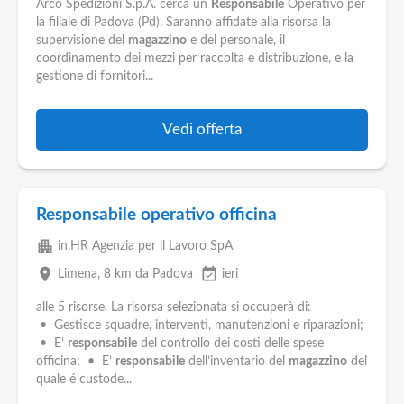
Arco Spedizioni S.p.A. cerca un
Responsabile
Operativo per
la filiale di Padova (Pd). Saranno affidate alla risorsa la
supervisione del
magazzino
e del personale, il
coordinamento dei mezzi per raccolta e distribuzione, e la
gestione di fornitori...
Vedi offerta
Responsabile operativo officina
apartment
in.HR Agenzia per il Lavoro SpA
place
event_available
Limena
, 8 km da Padova
ieri
alle 5 risorse. La risorsa selezionata si occuperà di:
• Gestisce squadre, interventi, manutenzioni e riparazioni;
• E’
responsabile
del controllo dei costi delle spese
officina; • E’
responsabile
dell’inventario del
magazzino
del
quale é custode...