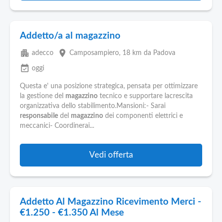
Addetto/a al magazzino
apartment
place
adecco
Camposampiero
, 18 km da Padova
event_available
oggi
Questa e' una posizione strategica, pensata per ottimizzare
la gestione del
magazzino
tecnico e supportare lacrescita
organizzativa dello stabilimento.Mansioni:- Sarai
responsabile
del
magazzino
dei componenti elettrici e
meccanici- Coordinerai...
Vedi offerta
Addetto Al Magazzino Ricevimento Merci -
€1.250 - €1.350 Al Mese