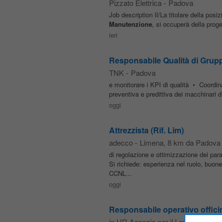
Pizzato Elettrica
-
Padova
Job description Il/La titolare della pos
Manutenzione
, si occuperà della prog
ieri
Responsabile Qualità di Grup
TNK
-
Padova
e monitorare i KPI di qualità • Coordina
preventiva e predittiva dei macchinari d
oggi
Attrezzista (Rif. Lim)
adecco
-
Limena
, 8 km da Padova
di regolazione e ottimizzazione dei para
Si richiede: esperienza nel ruolo, buo
CCNL...
oggi
Responsabile operativo offici
in.HR Agenzia per il Lavoro SpA
-