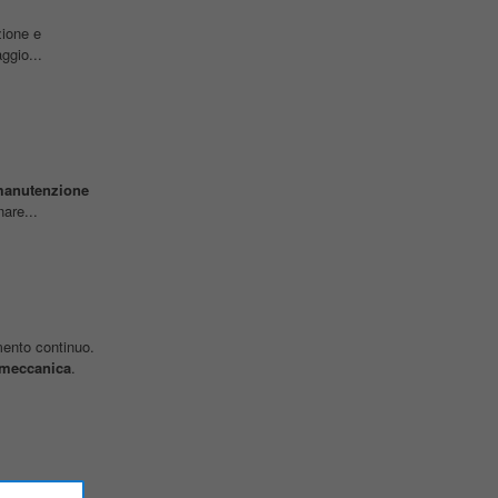
zione e
ggio...
anutenzione
are...
mento continuo.
meccanica
.