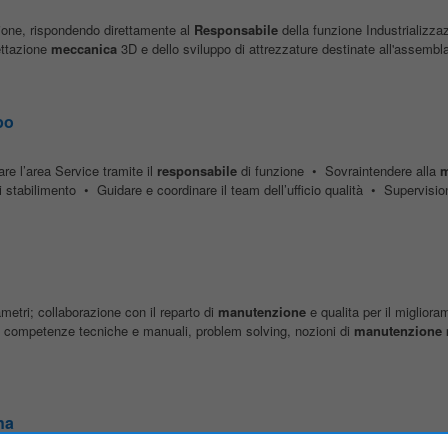
izione, rispondendo direttamente al
Responsabile
della funzione Industrializza
ettazione
meccanica
3D e dello sviluppo di attrezzature destinate all'assembla
po
re l’area Service tramite il
responsabile
di funzione • Sovraintendere alla
m
i stabilimento • Guidare e coordinare il team dell’ufficio qualità • Supervision
metri; collaborazione con il reparto di
manutenzione
e qualita per il migliora
ne competenze tecniche e manuali, problem solving, nozioni di
manutenzione
na
Limena
, 8 km da Padova