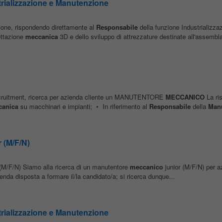
trializzazione e Manutenzione
izione, rispondendo direttamente al
Responsabile
della funzione Industrializza
ettazione
meccanica
3D e dello sviluppo di attrezzature destinate all'assembla
ruitment, ricerca per azienda cliente un MANUTENTORE
MECCANICO
La ri
anica
su macchinari e impianti; • In riferimento al
Responsabile
della
Man
 (M/F/N)
(M/F/N) Siamo alla ricerca di un manutentore
meccanico
junior (M/F/N) per a
zienda disposta a formare il/la candidato/a; si ricerca dunque...
trializzazione e Manutenzione