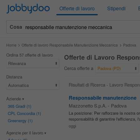
Jobbydoo
Offerte di lavoro
Stipendi
Cosa
Home
Offerte di lavoro Responsabile Manutenzione Meccanica
Padova
Ordina 57 offerte di lavoro
Offerte di Lavoro Respo
Rilevanza
Cerca offerte a
Padova (PD)
Distanza
Risultati di Ricerca - Lavoro Resp
Automatica
Responsabile manutenzione
Aziende
Mazzonetto S.p.A.
-
Padova
365 Gradi
(1)
La posizione: Per rafforzare la nostra 
CPL Concordia
(1)
responsabilità di garantire l'efficienza, l'
Greenergy
(1)
oggi
Agenzie per il lavoro