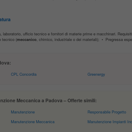
atura
à, laboratorio, ufficio tecnico e fornitori di materie prime e macchinari. Requisiti
 tecnico (
meccanico
, chimico, industriale o dei materiali); • Pregressa espe
dova:
CPL Concordia
Greenergy
zione Meccanica a Padova – Offerte simili:
Manutenzione
Responsabile Progetto
Manutenzione Meccanica
Manutenzione Impianti Indu