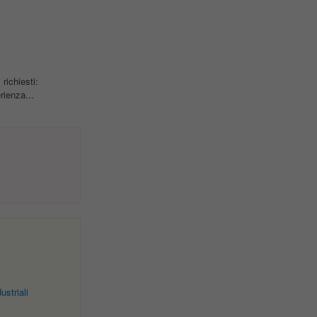
 richiesti:
rienza...
striali