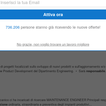
ponsabile
del magazzino dei componenti elettrici e
meccanici
- Coordinerai...
736.206
persone stanno già ricevendo le nuove offerte!
canico ci ha incaricati di ricercare MAINTENANCE ENGINEER Principali resp
zione
ordinaria, straordinaria e preventiva degli impianti produttivi...
di progetti focalizzati sullo sviluppo di nuovi prodotti e sull'aggiornamento e/o
m New Product Development del Dipartimento Engineering. • Sarà
responsabile
.
canico ci ha incaricati di ricercare MAINTENANCE ENGINEER Principali resp
zione
ordinaria, straordinaria e preventiva degli impianti produttivi...