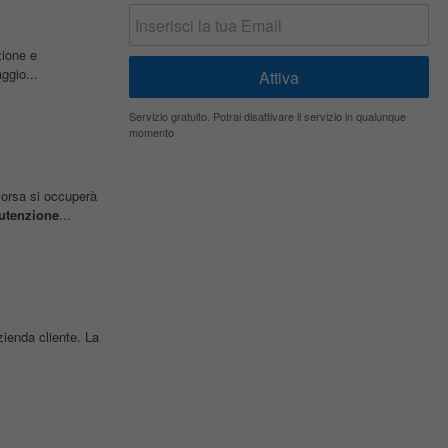
zione e
ggio...
Servizio gratuito. Potrai disattivare il servizio in qualunque
momento
sorsa si occuperà
utenzione
...
zienda cliente. La