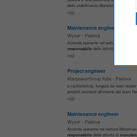
dello stabilimento.Mansioni:- Sarai
res
oggi
Maintenance engineer
Wyser
-
Padova
Azienda operante nel settore Metalmec
responsabile
delle attività di
manuten
oggi
Project engineer
ManpowerGroup Italia
-
Padova
e cantieristica), fungerà da team leader 
prodotti esistenti all'interno del tea
oggi
Maintenance engineer
Wyser
-
Padova
Azienda operante nel settore Metalmec
responsabile
delle attività di
manuten