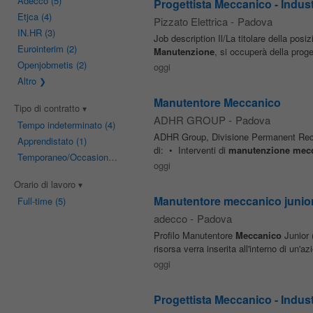
Adecco
(5)
Progettista Meccanico - Indus
Etjca
(4)
Pizzato Elettrica
-
Padova
IN.HR
(3)
Job description Il/La titolare della pos
Eurointerim
(2)
Manutenzione
, si occuperà della prog
Openjobmetis
(2)
oggi
Altro
Manutentore Meccanico
Tipo di contratto
ADHR GROUP
-
Padova
Tempo indeterminato
(4)
ADHR Group, Divisione Permanent Rec
Apprendistato
(1)
di: • Interventi di
manutenzione
mecc
Temporaneo/Occasionale
(1)
oggi
Orario di lavoro
Manutentore meccanico junior
Full-time
(5)
adecco
-
Padova
Profilo Manutentore
Meccanico
Junior 
risorsa verra inserita all'interno di un'a
oggi
Progettista Meccanico - Indus