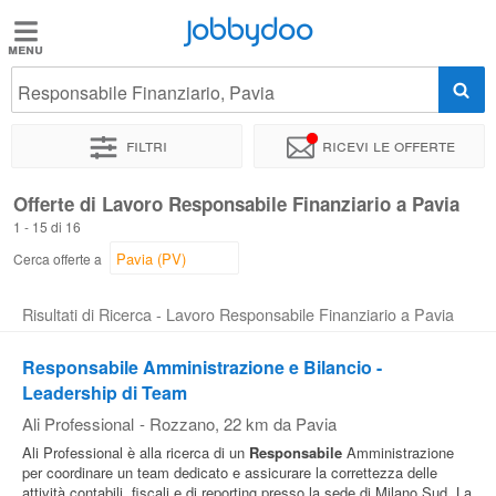
Jobbydoo
Jobbydoo
Responsabile Finanziario, Pavia
Offerte
di
Filtri
Ricevi le offerte
lavoro
Offerte di Lavoro Responsabile Finanziario a Pavia
1 - 15 di 16
Stipendi
Cerca offerte a
Elenco
Risultati di Ricerca - Lavoro Responsabile Finanziario a Pavia
professioni
Responsabile Amministrazione e Bilancio -
Leadership di Team
Blog
Ali Professional
-
Rozzano
, 22 km da Pavia
Ali Professional è alla ricerca di un
Responsabile
Amministrazione
per coordinare un team dedicato e assicurare la correttezza delle
attività contabili, fiscali e di reporting presso la sede di Milano Sud. La