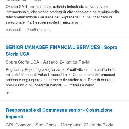
Orienta SA ll nostro cliente, azienda industriale attiva a livello
internazionale, che vende prodotti di alta tecnologia nell'ambito della
telecomunicazione con sede nel Sopraceneri, ci ha incaricato di
selezionare il/la
Responsabile
Finanziario
...
bakeca.it
-
2 settimane fa
SENIOR MANAGER FINANCIAL SERVICES - Sopra
Steria USA
Sopra Steria USA
-
Assago
, 24 km da Pavia
Regulatory Reporting e Vigilanza • Proattività ed imprenditorialità
nella definizione di Value Proposition • Conoscenza dei processi
bancari e degli operatori in ambito
finanziario
• Rete di contatti
presso uno o più operatori bancari • Interesse verso...
ieri
Responsabile di Commessa senior - Costruzione
Impianti
CPL Concordia Soc. Coop.
-
Melegnano
, 23 km da Pavia