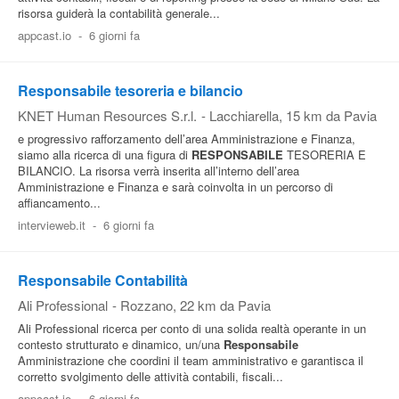
risorsa guiderà la contabilità generale...
Pubblica
appcast.io
-
6 giorni fa
Offerte
Responsabile tesoreria e bilancio
Area
KNET Human Resources S.r.l.
-
Lacchiarella
, 15 km da Pavia
Aziende
e progressivo rafforzamento dell’area Amministrazione e Finanza,
siamo alla ricerca di una figura di
RESPONSABILE
TESORERIA E
BILANCIO. La risorsa verrà inserita all’interno dell’area
Amministrazione e Finanza e sarà coinvolta in un percorso di
affiancamento...
intervieweb.it
-
6 giorni fa
Responsabile Contabilità
Ali Professional
-
Rozzano
, 22 km da Pavia
Ali Professional ricerca per conto di una solida realtà operante in un
contesto strutturato e dinamico, un/una
Responsabile
Amministrazione che coordini il team amministrativo e garantisca il
corretto svolgimento delle attività contabili, fiscali...
appcast.io
-
6 giorni fa