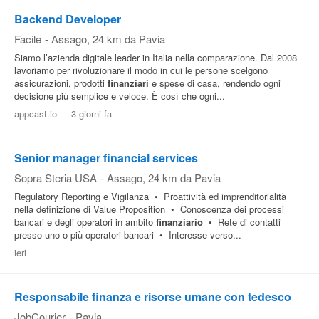
Backend Developer
Facile
-
Assago
, 24 km da Pavia
Siamo l’azienda digitale leader in Italia nella comparazione. Dal 2008
lavoriamo per rivoluzionare il modo in cui le persone scelgono
assicurazioni, prodotti
finanziari
e spese di casa, rendendo ogni
decisione più semplice e veloce. È così che ogni...
appcast.io
-
3 giorni fa
Senior manager financial services
Sopra Steria USA
-
Assago
, 24 km da Pavia
Regulatory Reporting e Vigilanza • Proattività ed imprenditorialità
nella definizione di Value Proposition • Conoscenza dei processi
bancari e degli operatori in ambito
finanziario
• Rete di contatti
presso uno o più operatori bancari • Interesse verso...
ieri
Responsabile finanza e risorse umane con tedesco
JobCourier
-
Pavia