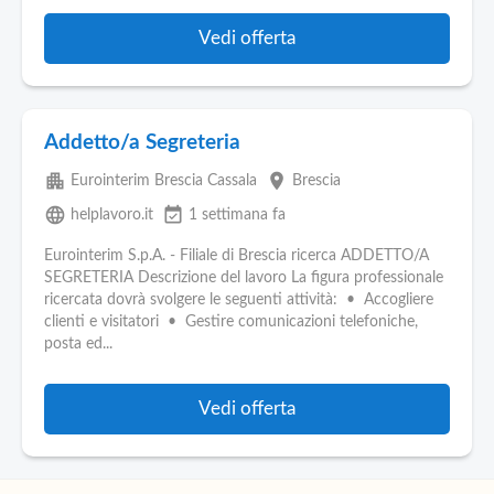
Vedi offerta
Addetto/a Segreteria
apartment
place
Eurointerim Brescia Cassala
Brescia
language
event_available
helplavoro.it
1 settimana fa
Eurointerim S.p.A. - Filiale di Brescia ricerca ADDETTO/A
SEGRETERIA Descrizione del lavoro La figura professionale
ricercata dovrà svolgere le seguenti attività: • Accogliere
clienti e visitatori • Gestire comunicazioni telefoniche,
posta ed...
Vedi offerta