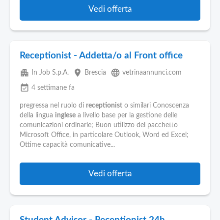
Vedi offerta
Receptionist - Addetta/o al Front office
apartment
place
language
In Job S.p.A.
Brescia
vetrinaannunci.com
event_available
4 settimane fa
pregressa nel ruolo di
receptionist
o similari Conoscenza
della lingua
inglese
a livello base per la gestione delle
comunicazioni ordinarie; Buon utilizzo del pacchetto
Microsoft Office, in particolare Outlook, Word ed Excel;
Ottime capacità comunicative...
Vedi offerta