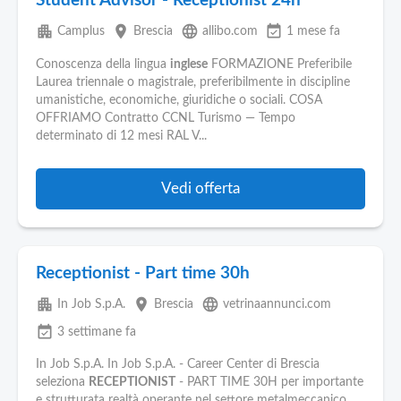
Student Advisor - Receptionist 24h
apartment
place
language
event_available
Camplus
Brescia
allibo.com
1 mese fa
Conoscenza della lingua
inglese
FORMAZIONE Preferibile
Laurea triennale o magistrale, preferibilmente in discipline
umanistiche, economiche, giuridiche o sociali. COSA
OFFRIAMO Contratto CCNL Turismo — Tempo
determinato di 12 mesi RAL V...
Vedi offerta
Receptionist - Part time 30h
apartment
place
language
In Job S.p.A.
Brescia
vetrinaannunci.com
event_available
3 settimane fa
In Job S.p.A. In Job S.p.A. - Career Center di Brescia
seleziona
RECEPTIONIST
- PART TIME 30H per importante
e strutturata realtà operante nel settore metalmeccanico