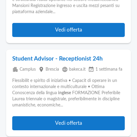
Mansioni Registrazione ingresso e uscita mezzi pesanti su
piattaforma aziendale...
Vedi offerta
Student Advisor - Receptionist 24h
apartment
place
language
event_available
Camplus
Brescia
bakeca.it
1 settimana fa
Flessibilit e spirito di iniziativa • Capacit di operare in un
contesto internazionale e multiculturale • Ottima
Conoscenza della lingua
inglese
FORMAZIONE Preferibile
Laurea triennale o magistrale, preferibilmente in discipline
umanistiche, economiche...
Vedi offerta