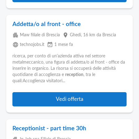
Addetta/o al front - office
apartment
place
Maw filiale di Brescia
Ghedi
, 16 km da Brescia
language
event_available
technojobs.it
1 mese fa
ricerca, per conto di un'azienda attiva nel settore
metalmeccanico, una figura di addetta/o al front - office da
inserire in organico. La risorsa si occuperà delle attività
quotidiane di accoglienza e
reception
, tra le
quali:Accoglienza visitatori...
Vedi offerta
Receptionist - part time 30h