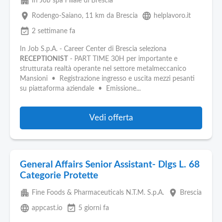
apartment
In Job spa Filiale di Brescia
place
language
Rodengo-Saiano
, 11 km da Brescia
helplavoro.it
event_available
2 settimane fa
In Job S.p.A. - Career Center di Brescia seleziona
RECEPTIONIST
- PART TIME 30H per importante e
strutturata realtà operante nel settore metalmeccanico
Mansioni • Registrazione ingresso e uscita mezzi pesanti
su piattaforma aziendale • Emissione...
Vedi offerta
General Affairs Senior Assistant- Dlgs L. 68
Categorie Protette
apartment
place
Fine Foods & Pharmaceuticals N.T.M. S.p.A.
Brescia
language
event_available
appcast.io
5 giorni fa