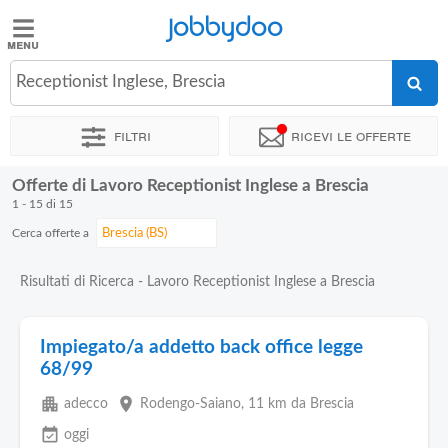
Jobbydoo
Jobbydoo
Receptionist Inglese, Brescia
Offerte
di
Filtri
Ricevi le offerte
lavoro
Offerte di Lavoro Receptionist Inglese a Brescia
Stipendi
1 - 15 di 15
Cerca offerte a
Elenco
professioni
Risultati di Ricerca - Lavoro Receptionist Inglese a Brescia
Blog
Impiegato/a addetto back office legge
68/99
apartment
place
adecco
Rodengo-Saiano
, 11 km da Brescia
event_available
oggi