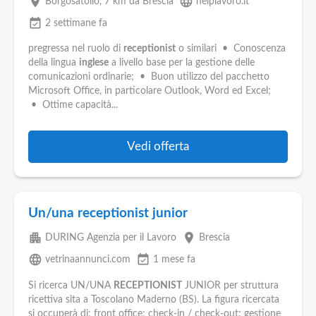
place
language
Borgosatollo
, 7 km da Brescia
helplavoro.it
event_available
2 settimane fa
pregressa nel ruolo di
receptionist
o similari • Conoscenza
della lingua
inglese
a livello base per la gestione delle
comunicazioni ordinarie; • Buon utilizzo del pacchetto
Microsoft Office, in particolare Outlook, Word ed Excel;
• Ottime capacità...
Vedi offerta
Un/una receptionist junior
apartment
place
DURING Agenzia per il Lavoro
Brescia
language
event_available
vetrinaannunci.com
1 mese fa
Si ricerca UN/UNA
RECEPTIONIST
JUNIOR per struttura
ricettiva sita a Toscolano Maderno (BS). La figura ricercata
si occuperà di: front office; check-in / check-out; gestione