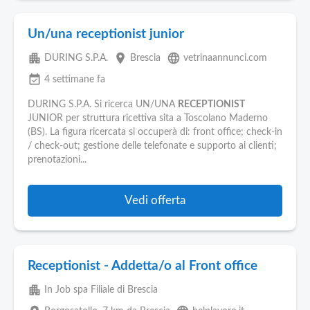
Un/una receptionist junior
apartment
place
language
DURING S.P.A.
Brescia
vetrinaannunci.com
event_available
4 settimane fa
DURING S.P.A. Si ricerca UN/UNA
RECEPTIONIST
JUNIOR per struttura ricettiva sita a Toscolano Maderno
(BS). La figura ricercata si occuperà di: front office; check-in
/ check-out; gestione delle telefonate e supporto ai clienti;
prenotazioni...
Vedi offerta
Receptionist - Addetta/o al Front office
apartment
In Job spa Filiale di Brescia