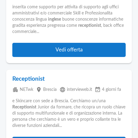
Pubblica
Offerte
inserita come supporto per attivita di supporto agli uffici
amministrativi e/o commerciale Skill e Professionalita
conoscenza lingua
inglese
buone conoscenze informatiche
gradita esperienza pregressa come
receptionist
, back office
Area
commerciale...
Aziende
Vedi offerta
Receptionist
apartment
place
language
event_available
NETwk
Brescia
intervieweb.it
4 giorni fa
e Skincare con sede a Brescia. Cerchiamo un/una
Receptionist
Junior da formare, che ricopra un ruolo chiave
di supporto multifunzionale e di organizzazione interna. La
persona che cerchiamo è un vero e proprio collante tra le
diverse funzioni aziendali...