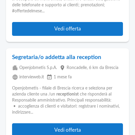
delle telefonate e supporto ai clienti; prenotazioni;
#offertedelmese...
Vedi offerta
Segretaria/o addetta alla reception
apartment
place
Openjobmetis S.p.A.
Roncadelle
, 6 km da Brescia
language
event_available
intervieweb.it
1 mese fa
Openjobmetis - filiale di Brescia ricerca e seleziona per
azienda cliente una /un
receptionist
che risponderà al
Responsabile amministrativo. Principali responsabilità:
• accoglienza di clienti e visitatori: registrare i nominativi,
indirizzare...
Vedi offerta