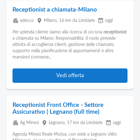
Receptionist a chiamata-Milano
apartment
place
event_available
adecco
Milano
, 16 km da Limbiate
oggi
Per azienda cliente siamo alla ricerca di un/una
receptionist
a chiamata su Milano. Responsabilita: Il ruolo prevede
attivita di accoglienza clienti, gestione delle chiamate,
supporto nella pianificazione di appuntamenti e altre
mansioni connesse...
Vedi offerta
Receptionist Front Office - Settore
Assicurativo | Legnano (full time)
apartment
place
event_available
Ag Minesi
Legnano
, 17 km da Limbiate
oggi
Agenzia Minesi Reale Mutua, con sede a Legnano (Alto