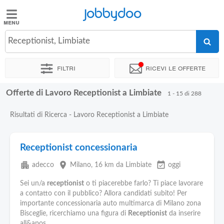
Jobbydoo
Jobbydoo
Receptionist, Limbiate
Offerte
di
Filtri
Ricevi le offerte
lavoro
Offerte di Lavoro Receptionist a Limbiate
1 - 15 di 288
Stipendi
Risultati di Ricerca - Lavoro Receptionist a Limbiate
Elenco
professioni
Receptionist concessionaria
apartment
place
event_available
adecco
Milano
, 16 km da Limbiate
oggi
Blog
Sei un/a
receptionist
o ti piacerebbe farlo? Ti piace lavorare
a contatto con il pubblico? Allora candidati subito! Per
importante concessionaria auto multimarca di Milano zona
Bisceglie, ricerchiamo una figura di
Receptionist
da inserire
all&apos...