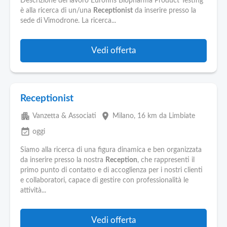
Descrizione del lavoro Eurofins Biopharma Product Testing
è alla ricerca di un/una
Receptionist
da inserire presso la
sede di Vimodrone. La ricerca...
Vedi offerta
Receptionist
apartment
place
Vanzetta & Associati
Milano
, 16 km da Limbiate
event_available
oggi
Siamo alla ricerca di una figura dinamica e ben organizzata
da inserire presso la nostra
Reception
, che rappresenti il
primo punto di contatto e di accoglienza per i nostri clienti
e collaboratori, capace di gestire con professionalità le
attività...
Vedi offerta