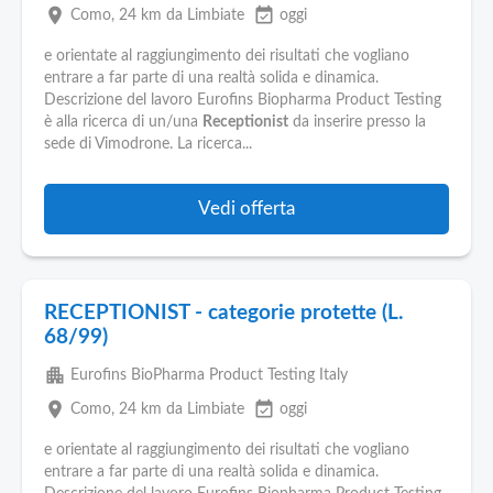
place
event_available
Como
, 24 km da Limbiate
oggi
e orientate al raggiungimento dei risultati che vogliano
entrare a far parte di una realtà solida e dinamica.
Descrizione del lavoro Eurofins Biopharma Product Testing
è alla ricerca di un/una
Receptionist
da inserire presso la
sede di Vimodrone. La ricerca...
Vedi offerta
RECEPTIONIST - categorie protette (L.
68/99)
apartment
Eurofins BioPharma Product Testing Italy
place
event_available
Como
, 24 km da Limbiate
oggi
e orientate al raggiungimento dei risultati che vogliano
entrare a far parte di una realtà solida e dinamica.