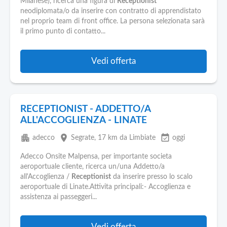
Milanese), ricerca una figura di
Receptionist
neodiplomata/o da inserire con contratto di apprendistato
nel proprio team di front office. La persona selezionata sarà
il primo punto di contatto...
Vedi offerta
RECEPTIONIST - ADDETTO/A
ALL'ACCOGLIENZA - LINATE
apartment
place
event_available
adecco
Segrate
, 17 km da Limbiate
oggi
Adecco Onsite Malpensa, per importante societa
aeroportuale cliente, ricerca un/una Addetto/a
all'Accoglienza /
Receptionist
da inserire presso lo scalo
aeroportuale di Linate.Attivita principali:- Accoglienza e
assistenza ai passeggeri...
Vedi offerta