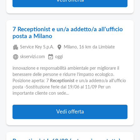
7 Receptionist e un/a addetto/a all'ufficio
posta a Milano
apartment
place
Service Key S.p.A.
Milano
, 16 km da Limbiate
language
event_available
skservizi.com
oggi
innovazione e responsabilità ambientale per migliorare il
benessere delle persone e ridurre l’impatto ecologico.
Posizione aperta: 7
Receptionist
e un/a addetto/a all'ufficio
posta -Sostituzione ferie dal 19/06 al 11/09 Per un
importante cliente con sede...
Vedi offerta