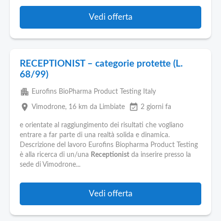
Vedi offerta
RECEPTIONIST – categorie protette (L.
68/99)
apartment
Eurofins BioPharma Product Testing Italy
place
event_available
Vimodrone
, 16 km da Limbiate
2 giorni fa
e orientate al raggiungimento dei risultati che vogliano
entrare a far parte di una realtà solida e dinamica.
Descrizione del lavoro Eurofins Biopharma Product Testing
è alla ricerca di un/una
Receptionist
da inserire presso la
sede di Vimodrone...
Vedi offerta