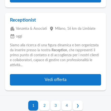
Receptionist
apartment
place
Vanzetta & Associati
Milano
, 16 km da Limbiate
event_available
oggi
Siamo alla ricerca di una figura dinamica e ben organizzata
da inserire presso la nostra
Reception
, che rappresenti il
primo punto di contatto e di accoglienza per i nostri clienti
e collaboratori, capace di gestire con professionalità le
attività...
Vedi offerta
1
2
3
4