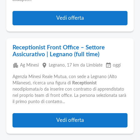
Pubblica
Offerte
Vedi offerta
Area
Aziende
Receptionist Front Office – Settore
Assicurativo | Legnano (full time)
apartment
place
event_available
Ag Minesi
Legnano
, 17 km da Limbiate
oggi
Agenzia Minesi Reale Mutua, con sede a Legnano (Alto
Milanese), ricerca una figura di
Receptionist
neodiplomata/o da inserire con contratto di apprendistato
nel proprio team di front office. La persona selezionata sarà
il primo punto di contatto...
Vedi offerta