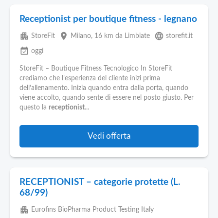
Receptionist per boutique fitness - legnano
apartment
place
language
StoreFit
Milano
, 16 km da Limbiate
storefit.it
event_available
oggi
StoreFit – Boutique Fitness Tecnologico In StoreFit
crediamo che l’esperienza del cliente inizi prima
dell’allenamento. Inizia quando entra dalla porta, quando
viene accolto, quando sente di essere nel posto giusto. Per
questo la
receptionist
...
Vedi offerta
RECEPTIONIST – categorie protette (L.
68/99)
apartment
Eurofins BioPharma Product Testing Italy