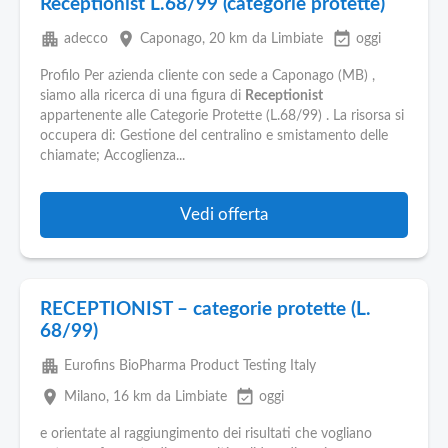
Receptionist L.68/99 (categorie protette)
apartment
place
event_available
adecco
Caponago
, 20 km da Limbiate
oggi
Profilo Per azienda cliente con sede a Caponago (MB) ,
siamo alla ricerca di una figura di
Receptionist
appartenente alle Categorie Protette (L.68/99) . La risorsa si
occupera di: Gestione del centralino e smistamento delle
chiamate; Accoglienza...
Vedi offerta
RECEPTIONIST – categorie protette (L.
68/99)
apartment
Eurofins BioPharma Product Testing Italy
place
event_available
Milano
, 16 km da Limbiate
oggi
e orientate al raggiungimento dei risultati che vogliano