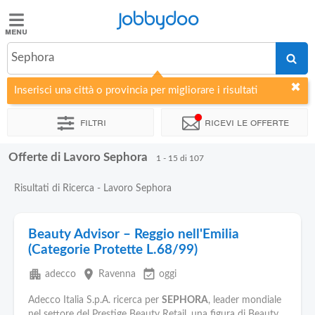
Jobbydoo
Jobbydoo
Sephora
Offerte
di
Inserisci una città o provincia per migliorare i risultati
lavoro
Filtri
Ricevi le offerte
Stipendi
Offerte di Lavoro Sephora
1 - 15 di 107
Elenco
Risultati di Ricerca - Lavoro Sephora
professioni
Beauty Advisor – Reggio nell'Emilia
Blog
(Categorie Protette L.68/99)
apartment
place
event_available
adecco
Ravenna
oggi
Adecco Italia S.p.A. ricerca per
SEPHORA
, leader mondiale
nel settore del Prestige Beauty Retail, una figura di Beauty