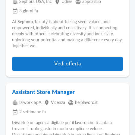
apartment
place
language
Sephora USA, Inc
Udine
appcast.io
event_available
3 giorni fa
At
Sephora
, beauty is about feeling seen, valued, and
empowered, individually and collectively. It is connecting
deeply with others, celebrating diversity and inclusivity,
unlocking your potential and making a difference every day.
Together, we...
Vedi offerta
Assistant Store Manager
apartment
place
language
Iziwork SpA
Vicenza
helplavoro.it
event_available
2 settimane fa
Iziwork è un agenzia digitale per il lavoro che ti aiuta a
trovare il ruolo giusto in modo semplice e veloce.