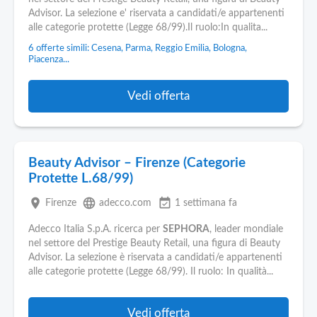
Pubblica
Advisor. La selezione e' riservata a candidati/e appartenenti
Offerte
alle categorie protette (Legge 68/99).Il ruolo:In qualita...
6 offerte simili: Cesena, Parma, Reggio Emilia, Bologna,
Area
Piacenza...
Aziende
Vedi offerta
Beauty Advisor – Firenze (Categorie
Protette L.68/99)
place
language
event_available
Firenze
adecco.com
1 settimana fa
Adecco Italia S.p.A. ricerca per
SEPHORA
, leader mondiale
nel settore del Prestige Beauty Retail, una figura di Beauty
Advisor. La selezione è riservata a candidati/e appartenenti
alle categorie protette (Legge 68/99). Il ruolo: In qualità...
Vedi offerta