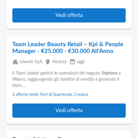
Vedi offerta
Team Leader Beauty Retail – Kpi & People
Manager - €25.000 - €30.000 All'Anno
apartment
place
event_available
Iziwork SpA
Vicenza
oggi
Il Team Leader gestirà le operazioni del negozio
Sephora
a
Milano, raggiungendo gli obiettivi di vendita e gestendo il
team....
2 offerte simili: Torri di Quartesolo, Creazzo
Vedi offerta