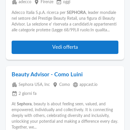
apartment
place
event_available
adecco
Firenze
oggi
Adecco Italia S.p.A. ricerca per
SEPHORA
, leader mondiale
nel settore del Prestige Beauty Retail, una figura di Beauty
Advisor. La selezione e' riservata a candidati/e appartenenti
alle categorie protette (Legge 68/99).Il ruolo:In qualita...
Vedi offerta
Beauty Advisor - Como Luini
apartment
place
language
Sephora USA, Inc
Como
appcast.io
event_available
2 giorni fa
At
Sephora
, beauty is about feeling seen, valued, and
empowered, individually and collectively. It is connecting
deeply with others, celebrating diversity and inclusivity,
unlocking your potential and making a difference every day.
Together, we...