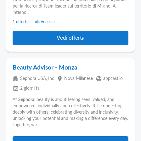
Descrizione posizione Iziwork è in prima linea con
Sephora
per la ricerca di Team leader sul territorio di Milano. All
interno...
1 offerte simili: Venezia
Vedi offerta
Beauty Advisor - Monza
apartment
place
language
Sephora USA, Inc
Nova Milanese
appcast.io
event_available
2 giorni fa
At
Sephora
, beauty is about feeling seen, valued, and
empowered, individually and collectively. It is connecting
deeply with others, celebrating diversity and inclusivity,
unlocking your potential and making a difference every day.
Together, we...