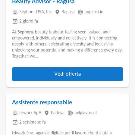
Beauty Advisor - Ragusa
apartment
place
language
Sephora USA, Inc
Ragusa
appcast.io
event_available
2 giorni fa
At
Sephora
, beauty is about feeling seen, valued, and
empowered, individually and collectively. It is connecting
deeply with others, celebrating diversity and inclusivity,
unlocking your potential and making a difference every day.
Together, we...
Vedi offerta
Assistente responsabile
apartment
place
language
Iziwork SpA
Padova
helplavoro.it
event_available
2 settimane fa
Iziwork è un agenzia digitale per il lavoro che ti aiuta a