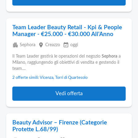
Team Leader Beauty Retail - Kpi & People
Manager - €25.000 - €30.000 All'Anno
apartment
place
event_available
Sephora
Creazzo
oggi
Il Team Leader gestirà le operazioni del negozio
Sephora
a
Milano, raggiungendo gli obiettivi di vendita e gestendo il
team....
2 offerte simili: Vicenza, Torri di Quartesolo
Vedi offerta
Beauty Advisor – Firenze (Categorie
Protette L.68/99)