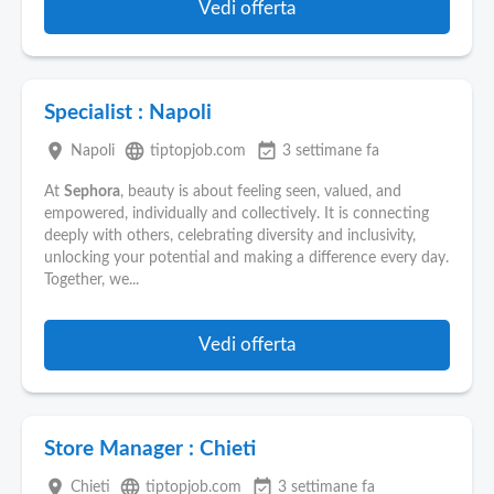
Vedi offerta
Specialist : Napoli
place
language
event_available
Napoli
tiptopjob.com
3 settimane fa
At
Sephora
, beauty is about feeling seen, valued, and
empowered, individually and collectively. It is connecting
deeply with others, celebrating diversity and inclusivity,
unlocking your potential and making a difference every day.
Together, we...
Vedi offerta
Store Manager : Chieti
place
language
event_available
Chieti
tiptopjob.com
3 settimane fa