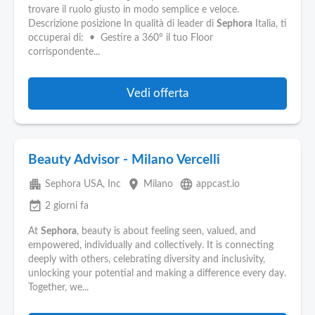
trovare il ruolo giusto in modo semplice e veloce.
Descrizione posizione In qualità di leader di
Sephora
Italia, ti
occuperai di: • Gestire a 360° il tuo Floor
corrispondente...
Vedi offerta
Beauty Advisor - Milano Vercelli
apartment
place
language
Sephora USA, Inc
Milano
appcast.io
event_available
2 giorni fa
At
Sephora
, beauty is about feeling seen, valued, and
empowered, individually and collectively. It is connecting
deeply with others, celebrating diversity and inclusivity,
unlocking your potential and making a difference every day.
Together, we...