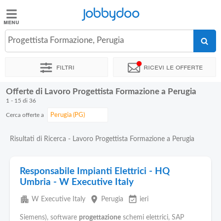
Jobbydoo
Jobbydoo
Progettista Formazione, Perugia
Offerte
di
Filtri
Ricevi le offerte
lavoro
Offerte di Lavoro Progettista Formazione a Perugia
Stipendi
1 - 15 di 36
Cerca offerte a
Elenco
professioni
Risultati di Ricerca - Lavoro Progettista Formazione a Perugia
Blog
Responsabile Impianti Elettrici - HQ
Umbria - W Executive Italy
apartment
place
event_available
W Executive Italy
Perugia
ieri
Siemens), software
progettazione
schemi elettrici, SAP