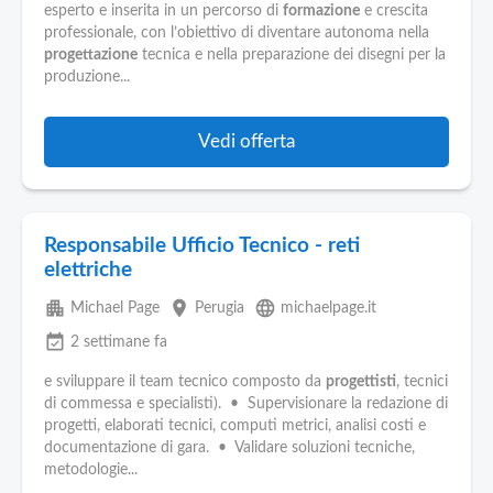
esperto e inserita in un percorso di
formazione
e crescita
professionale, con l’obiettivo di diventare autonoma nella
progettazione
tecnica e nella preparazione dei disegni per la
produzione...
Vedi offerta
Responsabile Ufficio Tecnico - reti
elettriche
apartment
place
language
Michael Page
Perugia
michaelpage.it
event_available
2 settimane fa
e sviluppare il team tecnico composto da
progettisti
, tecnici
di commessa e specialisti). • Supervisionare la redazione di
progetti, elaborati tecnici, computi metrici, analisi costi e
documentazione di gara. • Validare soluzioni tecniche,
metodologie...