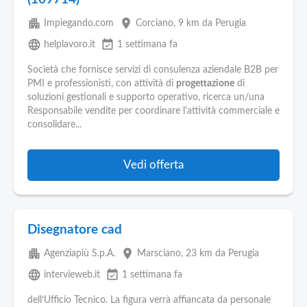
apartment
place
Impiegando.com
Corciano
, 9 km da Perugia
language
event_available
helplavoro.it
1 settimana fa
Società che fornisce servizi di consulenza aziendale B2B per
PMI e professionisti, con attività di
progettazione
di
soluzioni gestionali e supporto operativo, ricerca un/una
Responsabile vendite per coordinare l'attività commerciale e
consolidare...
Vedi offerta
Disegnatore cad
apartment
place
Agenziapiù S.p.A.
Marsciano
, 23 km da Perugia
language
event_available
intervieweb.it
1 settimana fa
dell’Ufficio Tecnico. La figura verrà affiancata da personale