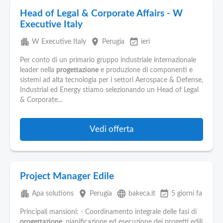
Head of Legal & Corporate Affairs - W
Executive Italy
apartment
place
event_available
W Executive Italy
Perugia
ieri
Per conto di un primario gruppo industriale internazionale
leader nella
progettazione
e produzione di componenti e
sistemi ad alta tecnologia per i settori Aerospace & Defense,
Industrial ed Energy stiamo selezionando un Head of Legal
& Corporate...
Vedi offerta
Project Manager Edile
apartment
place
language
event_available
Apa solutions
Perugia
bakeca.it
5 giorni fa
Principali mansioni: - Coordinamento integrale delle fasi di
progettazione
, pianificazione ed esecuzione dei progetti edili