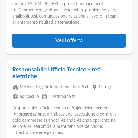
Pubblica
(moduli PS, PM, PP), ERP e project management.
Offerte
• Competenze gestionali: leadership, problem solving,
analisi/sintesi, comunicazione relazionale, lavoro in team,
orientamento risultati e
formazione
...
Area
Aziende
Vedi offerta
Responsabile Ufficio Tecnico - reti
elettriche
apartment
place
Michael Page International Italia S.r.l.
Perugia
language
event_available
appcast.io
1 settimana fa
Responsabile Ufficio Tecnico e Project Management
•
progettazione
, pianificazione, esecuzione e controllo
delle commesse aziendali Azienda Azienda operante nel
settore nei settori della manutenzione del verde,
infrastrutture energetiche...