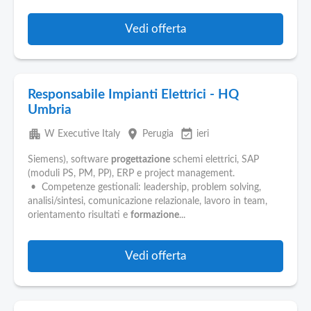
Vedi offerta
Responsabile Impianti Elettrici - HQ
Umbria
apartment
place
event_available
W Executive Italy
Perugia
ieri
Siemens), software
progettazione
schemi elettrici, SAP
(moduli PS, PM, PP), ERP e project management.
• Competenze gestionali: leadership, problem solving,
analisi/sintesi, comunicazione relazionale, lavoro in team,
orientamento risultati e
formazione
...
Vedi offerta