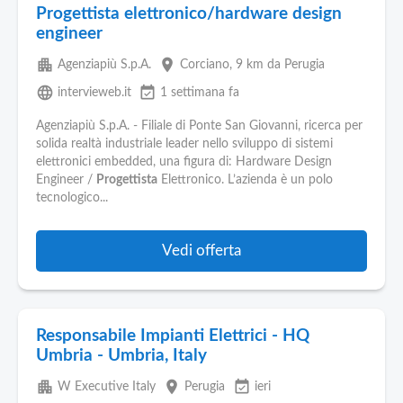
Progettista elettronico/hardware design
engineer
apartment
place
Agenziapiù S.p.A.
Corciano
, 9 km da Perugia
language
event_available
intervieweb.it
1 settimana fa
Agenziapiù S.p.A. - Filiale di Ponte San Giovanni, ricerca per
solida realtà industriale leader nello sviluppo di sistemi
elettronici embedded, una figura di: Hardware Design
Engineer /
Progettista
Elettronico. L’azienda è un polo
tecnologico...
Vedi offerta
Responsabile Impianti Elettrici - HQ
Umbria - Umbria, Italy
apartment
place
event_available
W Executive Italy
Perugia
ieri