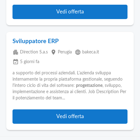
Vedi offerta
Sviluppatore ERP
apartment
place
language
Direction S.a.s
Perugia
bakeca.it
event_available
5 giorni fa
a supporto dei processi aziendali. L'azienda sviluppa
internamente la propria piattaforma gestionale, seguendo
l'intero ciclo di vita del software:
progettazione
, sviluppo,
implementazione e assistenza ai clienti. Job Description Per
il potenziamento del team...
Vedi offerta