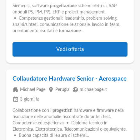
Siemens), software
progettazione
schemi elettrici, SAP
(moduli PS, PM, PP), ERP e project management.
• Competenze gestionali: leadership, problem solving,
analisi/sintesi, comunicazione relazionale, lavoro in team,
orientamento risultati e
formazione
...
Vedi offerta
Collaudatore Hardware Senior - Aerospace
apartment
place
language
Michael Page
Perugia
michaelpage.it
event_available
3 giorni fa
Collaborazione con i
progettisti
hardware e firmware nella
risoluzione delle anomalie riscontrate durante i test.
Competenze ed esperienza • Diploma tecnico in
Elettronica, Elettrotecnica, Telecomunicazioni o equivalente.
• Buona capacità di lettura di schemi...