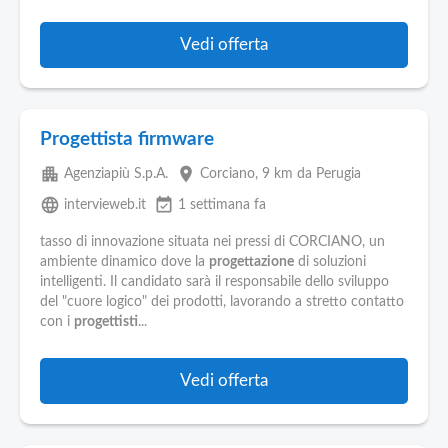
Vedi offerta
Progettista firmware
apartment
place
Agenziapiù S.p.A.
Corciano
, 9 km da Perugia
language
event_available
intervieweb.it
1 settimana fa
tasso di innovazione situata nei pressi di CORCIANO, un
ambiente dinamico dove la
progettazione
di soluzioni
intelligenti. Il candidato sarà il responsabile dello sviluppo
del "cuore logico" dei prodotti, lavorando a stretto contatto
con i
progettisti
...
Vedi offerta