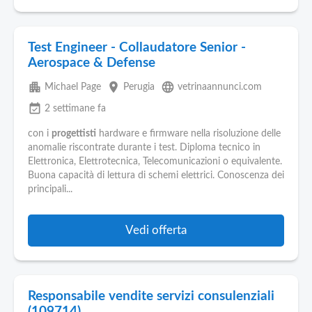
Test Engineer - Collaudatore Senior -
Aerospace & Defense
apartment
place
language
Michael Page
Perugia
vetrinaannunci.com
event_available
2 settimane fa
con i
progettisti
hardware e firmware nella risoluzione delle
anomalie riscontrate durante i test. Diploma tecnico in
Elettronica, Elettrotecnica, Telecomunicazioni o equivalente.
Buona capacità di lettura di schemi elettrici. Conoscenza dei
principali...
Vedi offerta
Responsabile vendite servizi consulenziali
(109714)