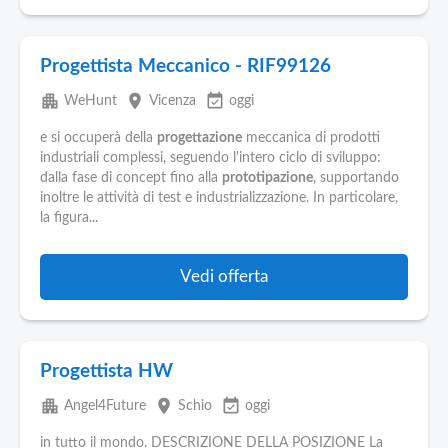
Progettista Meccanico - RIF99126
apartment
place
event_available
WeHunt
Vicenza
oggi
e si occuperà della
progettazione
meccanica di prodotti
industriali complessi, seguendo l'intero ciclo di sviluppo:
dalla fase di concept fino alla
prototipazione
, supportando
inoltre le attività di test e industrializzazione. In particolare,
la figura...
Vedi offerta
Progettista HW
apartment
place
event_available
Angel4Future
Schio
oggi
in tutto il mondo. DESCRIZIONE DELLA POSIZIONE La