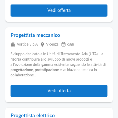
Vedi offerta
Progettista meccanico
apartment
place
event_available
Vortice S.p.A
Vicenza
oggi
Sviluppo dedicato alle Unità di Trattamento Aria (UTA). La
risorsa contribuirà allo sviluppo di nuovi prodotti e
all’evoluzione della gamma esistente, seguendo le attività di
progettazione
,
prototipazione
e validazione tecnica in
collaborazione...
Vedi offerta
Progettista elettrico