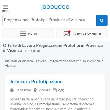
Jobbydoo
Jobbydoo
Progettazione Prototipi, Provincia di Vicenza
Offerte
di
Filtri
Ricevi le offerte
lavoro
Offerte di Lavoro Progettazione Prototipi in Provincia
Stipendi
di Vicenza
1 - 15 di 58
Risultati di Ricerca - Lavoro Progettazione Prototipi in Provincia di
Elenco
Vicenza
professioni
Tecnico/a Prototipazione
Blog
apartment
place
event_available
Salvagnini
Vicenza
oggi
Salvagnini Italia per la sede di Sarego (VI) sta ricercando
un/una Tecnico/a
Prototipazione
. La persona riporterà al
Prototyping Manager e, nello svolgere le sue attività, si