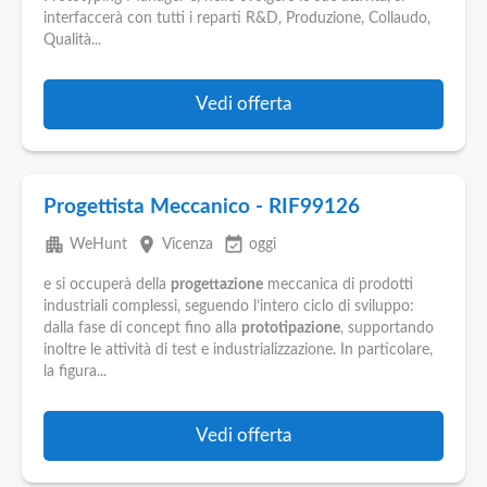
Pubblica
interfaccerà con tutti i reparti R&D, Produzione, Collaudo,
Offerte
Qualità...
Area
Vedi offerta
Aziende
Progettista Meccanico - RIF99126
apartment
place
event_available
WeHunt
Vicenza
oggi
e si occuperà della
progettazione
meccanica di prodotti
industriali complessi, seguendo l’intero ciclo di sviluppo:
dalla fase di concept fino alla
prototipazione
, supportando
inoltre le attività di test e industrializzazione. In particolare,
la figura...
Vedi offerta