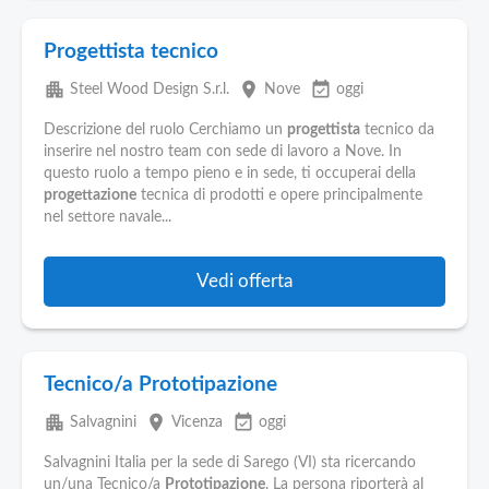
Progettista tecnico
apartment
place
event_available
Steel Wood Design S.r.l.
Nove
oggi
Descrizione del ruolo Cerchiamo un
progettista
tecnico da
inserire nel nostro team con sede di lavoro a Nove. In
questo ruolo a tempo pieno e in sede, ti occuperai della
progettazione
tecnica di prodotti e opere principalmente
nel settore navale...
Vedi offerta
Tecnico/a Prototipazione
apartment
place
event_available
Salvagnini
Vicenza
oggi
Salvagnini Italia per la sede di Sarego (VI) sta ricercando
un/una Tecnico/a
Prototipazione
. La persona riporterà al