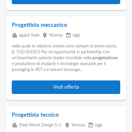
Progettista meccanico
apartment
place
event_available
agap2 Italia
Vicenza
oggi
nella quale le relazioni umane sono sempre al primo posto.
IL TUO RUOLO Per un'opportunità in partnership con
un'importante azienda leader mondiale nella
progettazione
e produzione di impianti e tecnologie avanzate per il
packaging in PET e il settore beverage...
Vedi offerta
Progettista tecnico
apartment
place
event_available
Steel Wood Design S.r.l.
Vicenza
oggi