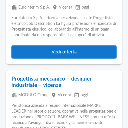
apartment
place
event_available
Eurointerim S.p.A.
Vicenza
oggi
Eurointerim S.p.A. - ricerca per azienda cliente
Progettista
elettrico Job Description La figura professionale ricercata di
Progettista
elettrico, collaborando all'interno di un team
coordinato da un responsabile, si occuperà di attività...
Vedi offerta
Progettista meccanico – designer
industriale – vicenza
apartment
place
event_available
MODULO Group
Vicenza
oggi
Per storica azienda a respiro internazionale MARKET
LEADER nel proprio settore, operativa nella
progettazione
e
produzione di PRODOTTI BABY WELLNESS con un ufficio
tecnico all’avanguardia e tecnologicamente avanzato,