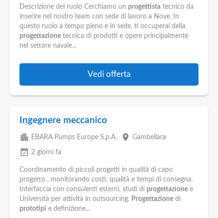
Descrizione del ruolo Cerchiamo un
progettista
tecnico da
inserire nel nostro team con sede di lavoro a Nove. In
questo ruolo a tempo pieno e in sede, ti occuperai della
progettazione
tecnica di prodotti e opere principalmente
nel settore navale...
Vedi offerta
Ingegnere meccanico
apartment
place
EBARA Pumps Europe S.p.A.
Gambellara
event_available
2 giorni fa
Coordinamento di piccoli progetti in qualità di capo
progetto , monitorando costi, qualità e tempi di consegna.
Interfaccia con consulenti esterni, studi di
progettazione
e
Università per attività in outsourcing.
Progettazione
di
prototipi
e definizione...