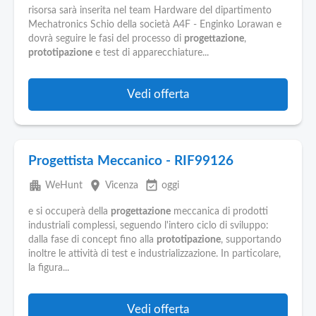
risorsa sarà inserita nel team Hardware del dipartimento
Mechatronics Schio della società A4F - Enginko Lorawan e
dovrà seguire le fasi del processo di
progettazione
,
prototipazione
e test di apparecchiature...
Vedi offerta
Progettista Meccanico - RIF99126
apartment
place
event_available
WeHunt
Vicenza
oggi
e si occuperà della
progettazione
meccanica di prodotti
industriali complessi, seguendo l'intero ciclo di sviluppo:
dalla fase di concept fino alla
prototipazione
, supportando
inoltre le attività di test e industrializzazione. In particolare,
la figura...
Vedi offerta