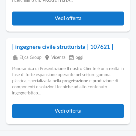
ricerchiamo un:
PROGETTISTA
...
Vedi offerta
| ingegnere civile strutturista | 107621 |
apartment
place
event_available
Etjca Group
Vicenza
oggi
Panoramica di Presentazione Il nostro Cliente è una realtà in
fase di forte espansione operante nel settore gomma-
plastica, specializzata nella
progettazione
e produzione di
componenti e soluzioni tecniche ad alto contenuto
ingegneristico...
Vedi offerta