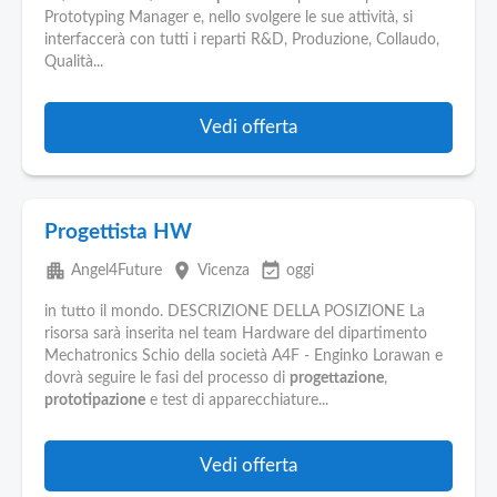
Prototyping Manager e, nello svolgere le sue attività, si
interfaccerà con tutti i reparti R&D, Produzione, Collaudo,
Qualità...
Vedi offerta
Progettista HW
apartment
place
event_available
Angel4Future
Vicenza
oggi
in tutto il mondo. DESCRIZIONE DELLA POSIZIONE La
risorsa sarà inserita nel team Hardware del dipartimento
Mechatronics Schio della società A4F - Enginko Lorawan e
dovrà seguire le fasi del processo di
progettazione
,
prototipazione
e test di apparecchiature...
Vedi offerta