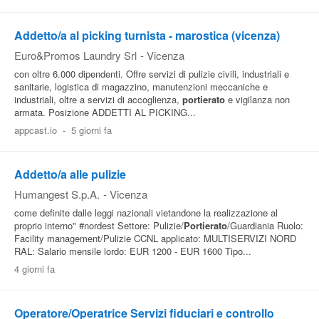
Addetto/a al picking turnista - marostica (vicenza)
Euro&Promos Laundry Srl
-
Vicenza
con oltre 6.000 dipendenti. Offre servizi di pulizie civili, industriali e
sanitarie, logistica di magazzino, manutenzioni meccaniche e
industriali, oltre a servizi di accoglienza,
portierato
e vigilanza non
armata. Posizione ADDETTI AL PICKING...
appcast.io
-
5 giorni fa
Addetto/a alle pulizie
Humangest S.p.A.
-
Vicenza
come definite dalle leggi nazionali vietandone la realizzazione al
proprio interno" #nordest Settore: Pulizie/
Portierato
/Guardiania Ruolo:
Facility management/Pulizie CCNL applicato: MULTISERVIZI NORD
RAL: Salario mensile lordo: EUR 1200 - EUR 1600 Tipo...
4 giorni fa
Operatore/Operatrice Servizi fiduciari e controllo