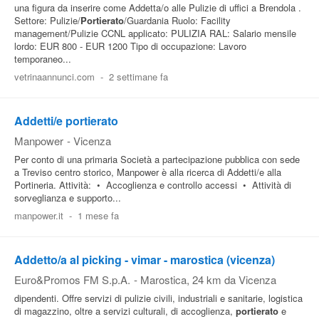
una figura da inserire come Addetta/o alle Pulizie di uffici a Brendola .
Settore: Pulizie/
Portierato
/Guardania Ruolo: Facility
management/Pulizie CCNL applicato: PULIZIA RAL: Salario mensile
lordo: EUR 800 - EUR 1200 Tipo di occupazione: Lavoro
temporaneo...
vetrinaannunci.com
-
2 settimane fa
Addetti/e portierato
Manpower
-
Vicenza
Per conto di una primaria Società a partecipazione pubblica con sede
a Treviso centro storico, Manpower è alla ricerca di Addetti/e alla
Portineria. Attività: • Accoglienza e controllo accessi • Attività di
sorveglianza e supporto...
manpower.it
-
1 mese fa
Addetto/a al picking - vimar - marostica (vicenza)
Euro&Promos FM S.p.A.
-
Marostica
, 24 km da Vicenza
dipendenti. Offre servizi di pulizie civili, industriali e sanitarie, logistica
di magazzino, oltre a servizi culturali, di accoglienza,
portierato
e