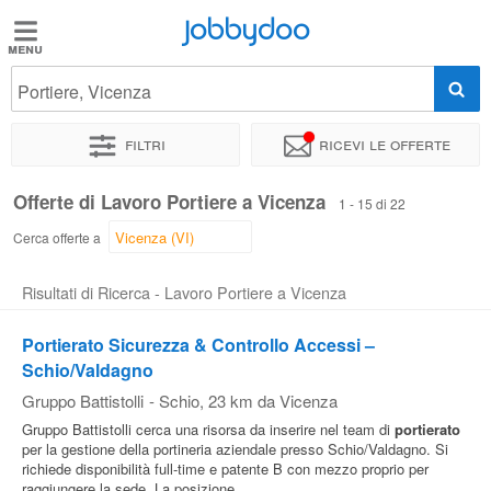
Jobbydoo
Jobbydoo
Portiere, Vicenza
Offerte
di
Filtri
Ricevi le offerte
lavoro
Offerte di Lavoro Portiere a Vicenza
1 - 15 di 22
Stipendi
Cerca offerte a
Risultati di Ricerca - Lavoro Portiere a Vicenza
Elenco
professioni
Portierato Sicurezza & Controllo Accessi –
Schio/Valdagno
Gruppo Battistolli
-
Schio
, 23 km da Vicenza
Blog
Gruppo Battistolli cerca una risorsa da inserire nel team di
portierato
per la gestione della portineria aziendale presso Schio/Valdagno. Si
richiede disponibilità full-time e patente B con mezzo proprio per
raggiungere la sede. La posizione...