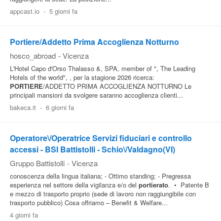
appcast.io
-
5 giorni fa
Pubblica
Offerte
Portiere/Addetto Prima Accoglienza Notturno
hosco_abroad
-
Vicenza
Area
L'Hotel Capo d'Orso Thalasso &, SPA, member of ", The Leading
Aziende
Hotels of the world", , per la stagione 2026 ricerca:
PORTIERE
/ADDETTO PRIMA ACCOGLIENZA NOTTURNO Le
principali mansioni da svolgere saranno accoglienza clienti...
bakeca.it
-
6 giorni fa
Operatore\/Operatrice Servizi fiduciari e controllo
accessi - BSI Battistolli - Schio\/Valdagno(VI)
Gruppo Battistolli
-
Vicenza
conoscenza della lingua italiana; - Ottimo standing; - Pregressa
esperienza nel settore della vigilanza e/o del
portierato
. • Patente B
e mezzo di trasporto proprio (sede di lavoro non raggiungibile con
trasporto pubblico) Cosa offriamo – Benefit & Welfare...
4 giorni fa