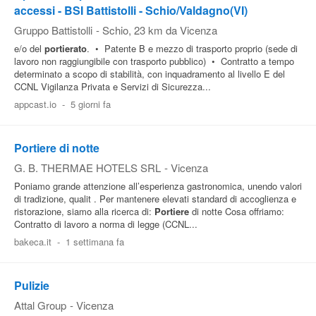
accessi - BSI Battistolli - Schio/Valdagno(VI)
Gruppo Battistolli
-
Schio
, 23 km da Vicenza
e/o del
portierato
. • Patente B e mezzo di trasporto proprio (sede di
lavoro non raggiungibile con trasporto pubblico) • Contratto a tempo
determinato a scopo di stabilità, con inquadramento al livello E del
CCNL Vigilanza Privata e Servizi di Sicurezza...
appcast.io
-
5 giorni fa
Portiere di notte
G. B. THERMAE HOTELS SRL
-
Vicenza
Poniamo grande attenzione all’esperienza gastronomica, unendo valori
di tradizione, qualit . Per mantenere elevati standard di accoglienza e
ristorazione, siamo alla ricerca di:
Portiere
di notte Cosa offriamo:
Contratto di lavoro a norma di legge (CCNL...
bakeca.it
-
1 settimana fa
Pulizie
Attal Group
-
Vicenza