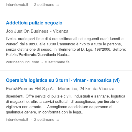
intervieweb.it
-
2 settimane fa
Addetto/a pulizie negozio
Job Just On Business
-
Vicenza
livello. orario part time di 4 ore settimanali nel seguenti orari: lunedì e
venerdì dalle 08:00 alle 10:00 L'annuncio è rivolto a tutte le persone,
senza distinzione di sesso, in riferimento al D. Lgs. 198/2006. Settore:
Pulizie/
Portierato
/Guardiania Ruolo...
vetrinaannunci.com
-
3 settimane fa
Operaio/a logistica su 3 turni - vimar - marostica (vi)
Euro&Promos FM S.p.A.
-
Marostica
, 24 km da Vicenza
dipendenti. Offre servizi di pulizie civili, industriali e sanitarie, logistica
di magazzino, oltre a servizi culturali, di accoglienza,
portierato
e
vigilanza non armata. -- Accogliamo candidature da persone di
qualunque genere, in conformità con le leggi...
intervieweb.it
-
2 settimane fa