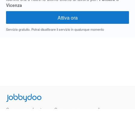
Vicenza
Servizio gratuito. Potrai disattivare il servizio in qualunque momento
Jobbydoo
Cerca per professione
Cerca per area geografica
Cerca per azienda
Termini e Condizioni
Privacy
Contatti