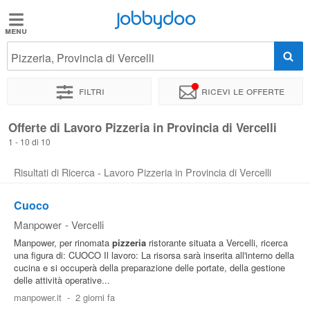
Jobbydoo
Jobbydoo
Pizzeria, Provincia di Vercelli
Offerte
di
Filtri
Ricevi le offerte
lavoro
Offerte di Lavoro Pizzeria in Provincia di Vercelli
1 - 10 di 10
Stipendi
Risultati di Ricerca - Lavoro Pizzeria in Provincia di Vercelli
Elenco
Cuoco
professioni
Manpower
-
Vercelli
Manpower, per rinomata
pizzeria
ristorante situata a Vercelli, ricerca
Blog
una figura di: CUOCO Il lavoro: La risorsa sarà inserita all'interno della
cucina e si occuperà della preparazione delle portate, della gestione
delle attività operative...
manpower.it
-
2 giorni fa