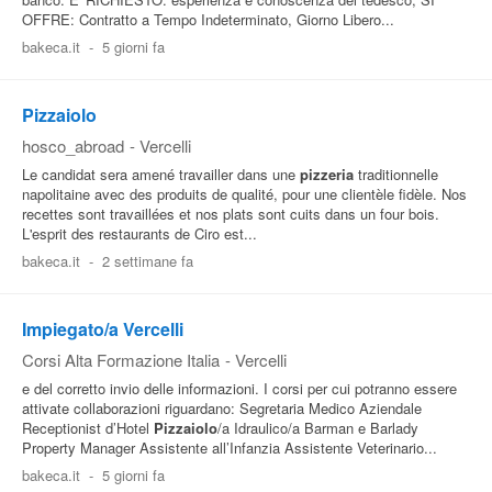
OFFRE: Contratto a Tempo Indeterminato, Giorno Libero...
bakeca.it
-
5 giorni fa
Pizzaiolo
hosco_abroad
-
Vercelli
Le candidat sera amené travailler dans une
pizzeria
traditionnelle
napolitaine avec des produits de qualité, pour une clientèle fidèle. Nos
recettes sont travaillées et nos plats sont cuits dans un four bois.
L'esprit des restaurants de Ciro est...
bakeca.it
-
2 settimane fa
Impiegato/a Vercelli
Corsi Alta Formazione Italia
-
Vercelli
e del corretto invio delle informazioni. I corsi per cui potranno essere
attivate collaborazioni riguardano: Segretaria Medico Aziendale
Receptionist d’Hotel
Pizzaiolo
/a Idraulico/a Barman e Barlady
Property Manager Assistente all’Infanzia Assistente Veterinario...
bakeca.it
-
5 giorni fa