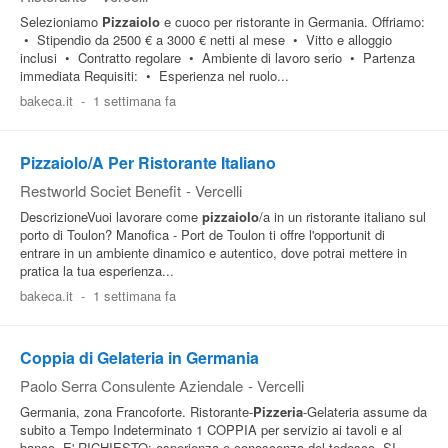
Selezioniamo
Pizzaiolo
e cuoco per ristorante in Germania. Offriamo:
• Stipendio da 2500 € a 3000 € netti al mese • Vitto e alloggio
inclusi • Contratto regolare • Ambiente di lavoro serio • Partenza
immediata Requisiti: • Esperienza nel ruolo...
bakeca.it
-
1 settimana fa
Pizzaiolo/A Per Ristorante Italiano
Restworld Societ Benefit
-
Vercelli
DescrizioneVuoi lavorare come
pizzaiolo
/a in un ristorante italiano sul
porto di Toulon? Manofica - Port de Toulon ti offre l'opportunit di
entrare in un ambiente dinamico e autentico, dove potrai mettere in
pratica la tua esperienza...
bakeca.it
-
1 settimana fa
Coppia di Gelateria in Germania
Paolo Serra Consulente Aziendale
-
Vercelli
Germania, zona Francoforte. Ristorante-
Pizzeria
-Gelateria assume da
subito a Tempo Indeterminato 1 COPPIA per servizio ai tavoli e al
banco. E' RICHIESTO: esperienza e conoscenza del tedesco, SI