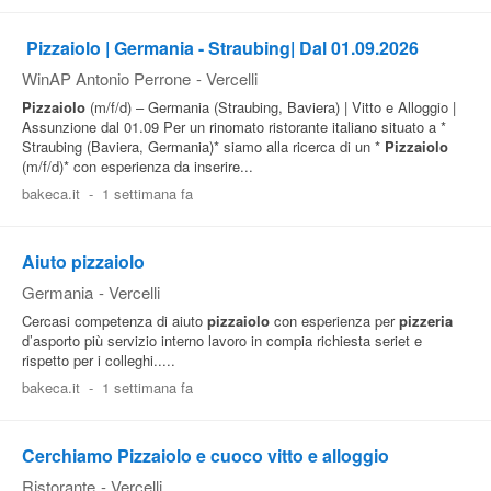
Pubblica
‍ Pizzaiolo | Germania - Straubing| Dal 01.09.2026
Offerte
WinAP Antonio Perrone
-
Vercelli
Pizzaiolo
(m/f/d) – Germania (Straubing, Baviera) | Vitto e Alloggio |
Assunzione dal 01.09 Per un rinomato ristorante italiano situato a *
Area
Straubing (Baviera, Germania)* siamo alla ricerca di un *
Pizzaiolo
Aziende
(m/f/d)* con esperienza da inserire...
bakeca.it
-
1 settimana fa
Aiuto pizzaiolo
Germania
-
Vercelli
Cercasi competenza di aiuto
pizzaiolo
con esperienza per
pizzeria
d’asporto più servizio interno lavoro in compia richiesta seriet e
rispetto per i colleghi.....
bakeca.it
-
1 settimana fa
Cerchiamo Pizzaiolo e cuoco vitto e alloggio
Ristorante
-
Vercelli