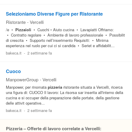
Selezioniamo Diverse Figure per Ristorante
Ristorante
-
Vercelli
/e •
Pizzaioli
• Cuochi • Aiuto cucina • Lavapiatti Offriamo:
• Contratto regolare • Ambiente di lavoro professionale • Possibilit
di crescita • Supporto nell’inserimento Requisiti: • Minima
esperienza nel ruolo per cui ci si candida • Seriet e affidabilit...
bakeca.it
-
2 settimane fa
Cuoco
ManpowerGroup
-
Vercelli
Manpower, per rinomata
pizzeria
ristorante situata a Vercelli, ricerca
una figura di: CUOCO Il lavoro: La risorsa sar inserita all'interno della
cucina e si occuper della preparazione delle portate, della gestione
delle attivit operative...
bakeca.it
-
2 settimane fa
Pizzeria – Offerte di lavoro correlate a Vercelli: