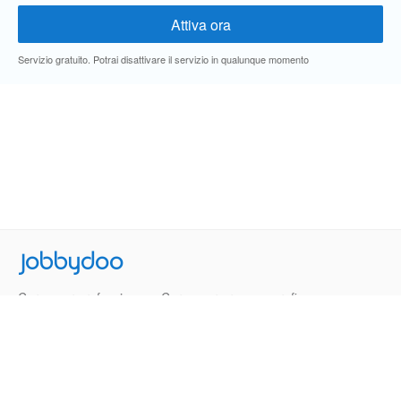
Servizio gratuito. Potrai disattivare il servizio in qualunque momento
Jobbydoo
Cerca per professione
Cerca per area geografica
Cerca per azienda
Termini e Condizioni
Privacy
Contatti