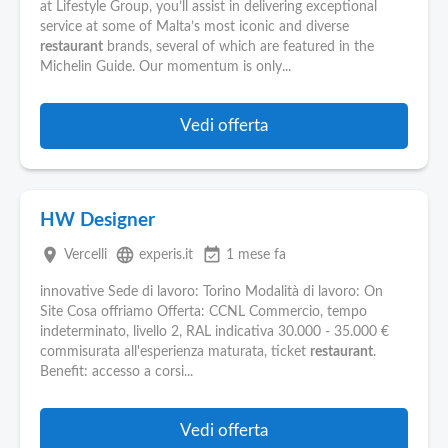
at Lifestyle Group, you’ll assist in delivering exceptional
service at some of Malta’s most iconic and diverse
restaurant
brands, several of which are featured in the
Michelin Guide. Our momentum is only...
Vedi offerta
HW Designer
place
language
event_available
Vercelli
experis.it
1 mese fa
innovative Sede di lavoro: Torino Modalità di lavoro: On
Site Cosa offriamo Offerta: CCNL Commercio, tempo
indeterminato, livello 2, RAL indicativa 30.000 - 35.000 €
commisurata all'esperienza maturata, ticket
restaurant
.
Benefit: accesso a corsi...
Vedi offerta