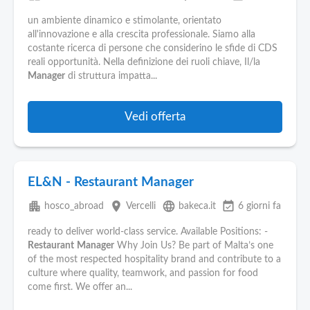
un ambiente dinamico e stimolante, orientato
all'innovazione e alla crescita professionale. Siamo alla
costante ricerca di persone che considerino le sfide di CDS
reali opportunità. Nella definizione dei ruoli chiave, Il/la
Manager
di struttura impatta...
Vedi offerta
EL&N - Restaurant Manager
apartment
place
language
event_available
hosco_abroad
Vercelli
bakeca.it
6 giorni fa
ready to deliver world-class service. Available Positions: -
Restaurant
Manager
Why Join Us? Be part of Malta’s one
of the most respected hospitality brand and contribute to a
culture where quality, teamwork, and passion for food
come first. We offer an...