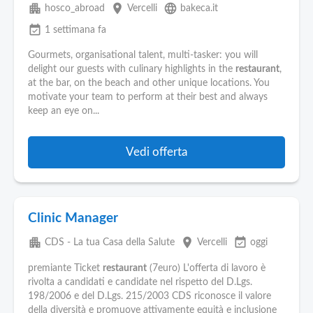
apartment
place
language
hosco_abroad
Vercelli
bakeca.it
event_available
1 settimana fa
Gourmets, organisational talent, multi-tasker: you will
delight our guests with culinary highlights in the
restaurant
,
at the bar, on the beach and other unique locations. You
motivate your team to perform at their best and always
keep an eye on...
Vedi offerta
Clinic Manager
apartment
place
event_available
CDS - La tua Casa della Salute
Vercelli
oggi
premiante Ticket
restaurant
(7euro) L'offerta di lavoro è
rivolta a candidati e candidate nel rispetto del D.Lgs.
198/2006 e del D.Lgs. 215/2003 CDS riconosce il valore
della diversità e promuove attivamente equità e inclusione