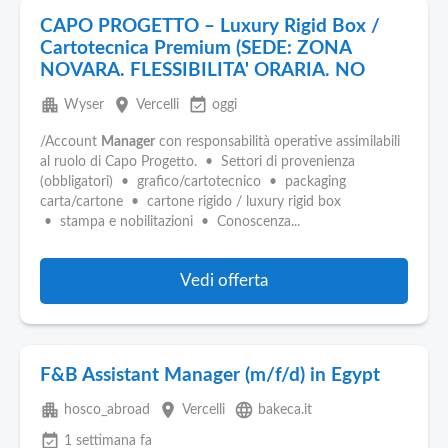
CAPO PROGETTO – Luxury Rigid Box /
Cartotecnica Premium (SEDE: ZONA
NOVARA. FLESSIBILITA' ORARIA. NO
apartment
place
event_available
Wyser
Vercelli
oggi
/Account
Manager
con responsabilità operative assimilabili
al ruolo di Capo Progetto. • Settori di provenienza
(obbligatori) • grafico/cartotecnico • packaging
carta/cartone • cartone rigido / luxury rigid box
• stampa e nobilitazioni • Conoscenza...
Vedi offerta
F&B Assistant Manager (m/f/d) in Egypt
apartment
place
language
hosco_abroad
Vercelli
bakeca.it
event_available
1 settimana fa