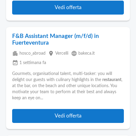
Vedi offerta
F&B Assistant Manager (m/f/d) in
Fuerteventura
apartment
place
language
hosco_abroad
Vercelli
bakeca.it
event_available
1 settimana fa
Gourmets, organisational talent, multi-tasker: you will
delight our guests with culinary highlights in the
restaurant
,
at the bar, on the beach and other unique locations. You
motivate your team to perform at their best and always
keep an eye on...
Vedi offerta