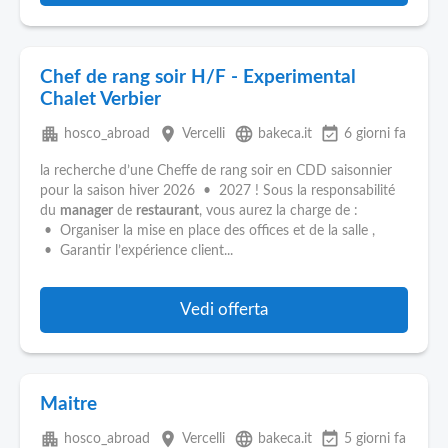
Chef de rang soir H/F - Experimental
Chalet Verbier
apartment
place
language
event_available
hosco_abroad
Vercelli
bakeca.it
6 giorni fa
la recherche d’une Cheffe de rang soir en CDD saisonnier
pour la saison hiver 2026 • 2027 ! Sous la responsabilité
du
manager
de
restaurant
, vous aurez la charge de :
• Organiser la mise en place des offices et de la salle ,
• Garantir l’expérience client...
Vedi offerta
Maitre
apartment
place
language
event_available
hosco_abroad
Vercelli
bakeca.it
5 giorni fa