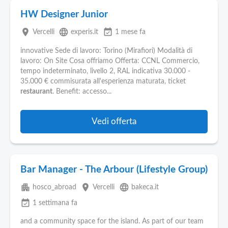
HW Designer Junior
place
language
event_available
Vercelli
experis.it
1 mese fa
innovative Sede di lavoro: Torino (Mirafiori) Modalità di
lavoro: On Site Cosa offriamo Offerta: CCNL Commercio,
tempo indeterminato, livello 2, RAL indicativa 30.000 -
35.000 € commisurata all'esperienza maturata, ticket
restaurant
. Benefit: accesso...
Vedi offerta
Bar Manager - The Arbour (Lifestyle Group)
apartment
place
language
hosco_abroad
Vercelli
bakeca.it
event_available
1 settimana fa
and a community space for the island. As part of our team