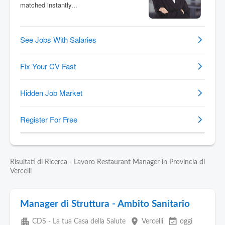
Pubblica
Offerte
Area
Aziende
Risultati di Ricerca - Lavoro Restaurant Manager in Provincia di
Vercelli
Manager di Struttura - Ambito Sanitario
apartment
place
event_available
CDS - La tua Casa della Salute
Vercelli
oggi