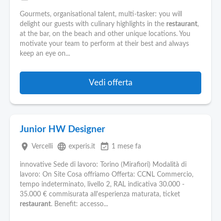
Gourmets, organisational talent, multi-tasker: you will
delight our guests with culinary highlights in the
restaurant
,
at the bar, on the beach and other unique locations. You
motivate your team to perform at their best and always
keep an eye on...
Vedi offerta
Junior HW Designer
place
language
event_available
Vercelli
experis.it
1 mese fa
innovative Sede di lavoro: Torino (Mirafiori) Modalità di
lavoro: On Site Cosa offriamo Offerta: CCNL Commercio,
tempo indeterminato, livello 2, RAL indicativa 30.000 -
35.000 € commisurata all'esperienza maturata, ticket
restaurant
. Benefit: accesso...