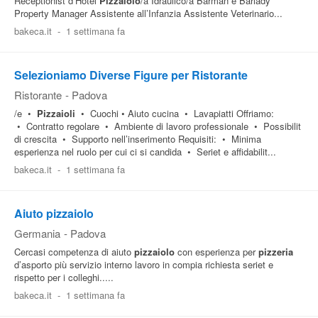
Receptionist d’Hotel
Pizzaiolo
/a Idraulico/a Barman e Barlady
Property Manager Assistente all’Infanzia Assistente Veterinario...
bakeca.it
-
1 settimana fa
Selezioniamo Diverse Figure per Ristorante
Ristorante
-
Padova
/e •
Pizzaioli
• Cuochi • Aiuto cucina • Lavapiatti Offriamo:
• Contratto regolare • Ambiente di lavoro professionale • Possibilit
di crescita • Supporto nell’inserimento Requisiti: • Minima
esperienza nel ruolo per cui ci si candida • Seriet e affidabilit...
bakeca.it
-
1 settimana fa
Aiuto pizzaiolo
Germania
-
Padova
Cercasi competenza di aiuto
pizzaiolo
con esperienza per
pizzeria
d’asporto più servizio interno lavoro in compia richiesta seriet e
rispetto per i colleghi.....
bakeca.it
-
1 settimana fa