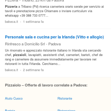
Pizzeria
a Tribano (Pd) ricerca cameriera orario serale per servizio ai
tavoli e prenotazione pizze Chiamare o inviare curriculum via
whatsapp +39 388 733 0777...
bakeca.it
-
1 settimana fa
Personale sala e cucina per la Irlanda (Vitto e allogio)
Rinfresco a Domicilio Srl
-
Padova
Un rinomato e apprezzato ristorante italiano in Irlanda sta cercando
chef,
pizzaioli
, lavapiatti, assistenti chef, camerieri, baristi, chef de
rang e cameriere da assumere immediatamente per lavorare nei
ristoranti in tutta l'Irlanda. Cerchiamo...
bakeca.it
-
2 settimane fa
Pizzaiolo – Offerte di lavoro correlate a Padova:
Aiuto Cuoco
Ristorante
Barista
Ristorazione