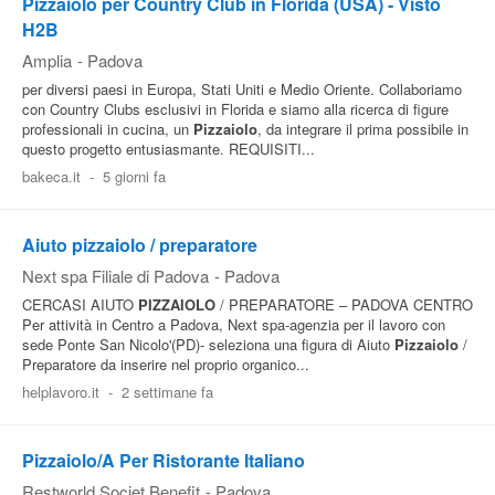
Pizzaiolo per Country Club in Florida (USA) - Visto
H2B
Amplia
-
Padova
per diversi paesi in Europa, Stati Uniti e Medio Oriente. Collaboriamo
con Country Clubs esclusivi in Florida e siamo alla ricerca di figure
professionali in cucina, un
Pizzaiolo
, da integrare il prima possibile in
questo progetto entusiasmante. REQUISITI...
bakeca.it
-
5 giorni fa
Aiuto pizzaiolo / preparatore
Next spa Filiale di Padova
-
Padova
CERCASI AIUTO
PIZZAIOLO
/ PREPARATORE – PADOVA CENTRO
Per attività in Centro a Padova, Next spa-agenzia per il lavoro con
sede Ponte San Nicolo'(PD)- seleziona una figura di Aiuto
Pizzaiolo
/
Preparatore da inserire nel proprio organico...
helplavoro.it
-
2 settimane fa
Pizzaiolo/A Per Ristorante Italiano
Restworld Societ Benefit
-
Padova