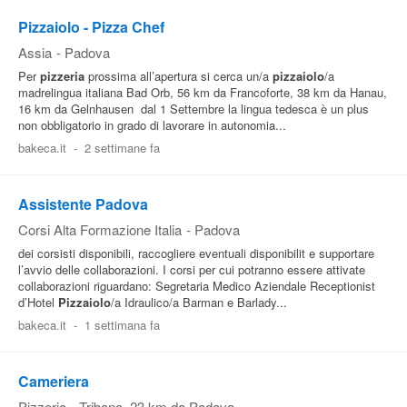
Pizzaiolo - Pizza Chef
Assia
-
Padova
Per
pizzeria
prossima all’apertura si cerca un/a
pizzaiolo
/a
madrelingua italiana Bad Orb, 56 km da Francoforte, 38 km da Hanau,
16 km da Gelnhausen ️ dal 1 Settembre la lingua tedesca è un plus
non obbligatorio in grado di lavorare in autonomia...
bakeca.it
-
2 settimane fa
Assistente Padova
Corsi Alta Formazione Italia
-
Padova
dei corsisti disponibili, raccogliere eventuali disponibilit e supportare
l’avvio delle collaborazioni. I corsi per cui potranno essere attivate
collaborazioni riguardano: Segretaria Medico Aziendale Receptionist
d’Hotel
Pizzaiolo
/a Idraulico/a Barman e Barlady...
bakeca.it
-
1 settimana fa
Cameriera
Pizzeria
-
Tribano
, 23 km da Padova