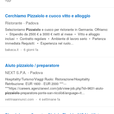
Pubblica
Offerte
Cerchiamo Pizzaiolo e cuoco vitto e alloggio
Ristorante
-
Padova
Selezioniamo
Pizzaiolo
e cuoco per ristorante in Germania. Offriamo:
Area
• Stipendio da 2500 € a 3000 € netti al mese • Vitto e alloggio
Aziende
inclusi • Contratto regolare • Ambiente di lavoro serio • Partenza
immediata Requisiti: • Esperienza nel ruolo...
bakeca.it
-
6 giorni fa
Aiuto pizzaiolo / preparatore
NEXT S.P.A.
-
Padova
Hospitality/Turismo/Viaggi Ruolo: Ristorazione/Hospitality
Retribuzione: EUR 1600 - EUR 2000 ***---
***https://careers.agenzianext.com/job/view-job.php?id=9631-aiuto-
pizzaiolo
-preparatore-ponte-san-nicolò&language=it...
vetrinaannunci.com
-
4 settimane fa