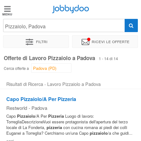
Jobbydoo
Jobbydoo
Pizzaiolo, Padova
Offerte
di
Filtri
Ricevi le offerte
lavoro
Offerte di Lavoro Pizzaiolo a Padova
1 - 14 di 14
Stipendi
Cerca offerte a
Risultati di Ricerca - Lavoro Pizzaiolo a Padova
Elenco
professioni
Capo Pizzaiolo/A Per Pizzeria
Restworld
-
Padova
Blog
Capo
Pizzaiolo
/A Per
Pizzeria
Luogo di lavoro:
TorregliaDescrizioneVuoi essere protagonista dell'apertura del terzo
locale di La Fonderia,
pizzeria
con cucina romana ai piedi dei colli
Euganei a Torreglia? Cerchiamo un/una Capo
pizzaiolo
/a che guidi...
oggi