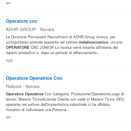
ieri
Pubblica
Offerte
Operatore cnc
ADHR GROUP
-
Novara
Area
La Divisione Permanent Recruitment di ADHR Group ricerca, per
un'importante azienda operante nel settore
metalmeccanico
, un/una:
Aziende
OPERATORE
CNC JUNIOR La risorsa verrà inserita all'interno del
reparto produttivo e, dopo un periodo di affiancamento...
oggi
Operatore Operatrice Cnc
Relizont
-
Novara
Operatore
Operatrice
Cnc Categoria: Produzione/OperationsLuogo di
lavoro: Marano TicinoAzienda Cliente con sede in Marano Ticino (NO),
operante nel settore dell'impiantistica industriale ci ha affidato
l'incarico di individuare una Persona...
ieri