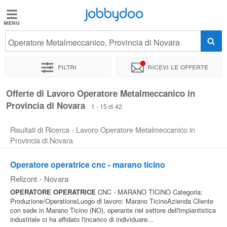
Jobbydoo
Jobbydoo
Operatore Metalmeccanico, Provincia di Novara
Offerte
di
Filtri
Ricevi le offerte
lavoro
Offerte di Lavoro Operatore Metalmeccanico in
Provincia di Novara
Stipendi
1 - 15 di 42
Risultati di Ricerca - Lavoro Operatore Metalmeccanico in
Elenco
Provincia di Novara
professioni
Operatore operatrice cnc - marano ticino
Relizont
-
Novara
Blog
OPERATORE
OPERATRICE
CNC - MARANO TICINO Categoria:
Produzione/OperationsLuogo di lavoro: Marano TicinoAzienda Cliente
con sede in Marano Ticino (NO), operante nel settore dell'impiantistica
industriale ci ha affidato l'incarico di individuare...