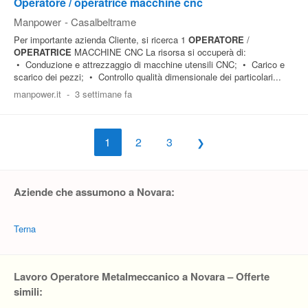
Operatore / operatrice macchine cnc
Manpower
-
Casalbeltrame
Per importante azienda Cliente, si ricerca 1
OPERATORE
/
OPERATRICE
MACCHINE CNC La risorsa si occuperà di:
• Conduzione e attrezzaggio di macchine utensili CNC; • Carico e
scarico dei pezzi; • Controllo qualità dimensionale dei particolari...
manpower.it
-
3 settimane fa
1
2
3
Aziende che assumono a Novara:
Terna
Lavoro Operatore Metalmeccanico a Novara – Offerte
simili: