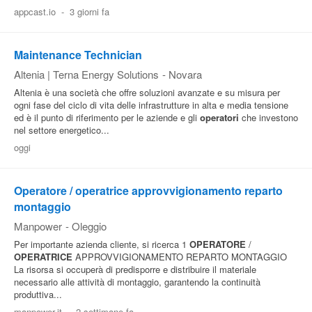
appcast.io
-
3 giorni fa
Maintenance Technician
Altenia | Terna Energy Solutions
-
Novara
Altenia è una società che offre soluzioni avanzate e su misura per
ogni fase del ciclo di vita delle infrastrutture in alta e media tensione
ed è il punto di riferimento per le aziende e gli
operatori
che investono
nel settore energetico...
oggi
Operatore / operatrice approvvigionamento reparto
montaggio
Manpower
-
Oleggio
Per importante azienda cliente, si ricerca 1
OPERATORE
/
OPERATRICE
APPROVVIGIONAMENTO REPARTO MONTAGGIO
La risorsa si occuperà di predisporre e distribuire il materiale
necessario alle attività di montaggio, garantendo la continuità
produttiva...
manpower.it
-
2 settimane fa