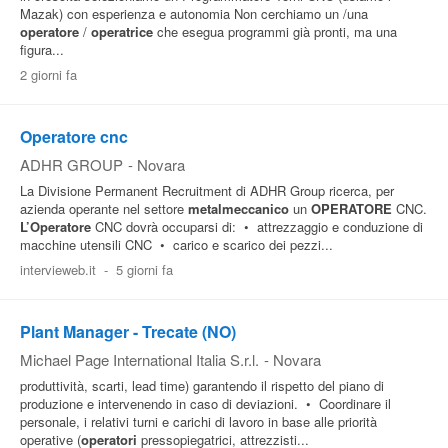
Mazak) con esperienza e autonomia Non cerchiamo un /una
operatore
/
operatrice
che esegua programmi già pronti, ma una
figura...
2 giorni fa
Operatore cnc
ADHR GROUP
-
Novara
La Divisione Permanent Recruitment di ADHR Group ricerca, per
azienda operante nel settore
metalmeccanico
un
OPERATORE
CNC.
L’Operatore
CNC dovrà occuparsi di: • attrezzaggio e conduzione di
macchine utensili CNC • carico e scarico dei pezzi...
intervieweb.it
-
5 giorni fa
Plant Manager - Trecate (NO)
Michael Page International Italia S.r.l.
-
Novara
produttività, scarti, lead time) garantendo il rispetto del piano di
produzione e intervenendo in caso di deviazioni. • Coordinare il
personale, i relativi turni e carichi di lavoro in base alle priorità
operative (
operatori
pressopiegatrici, attrezzisti...