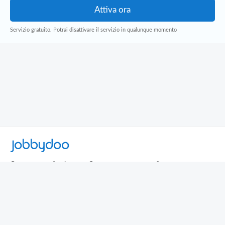
Servizio gratuito. Potrai disattivare il servizio in qualunque momento
Jobbydoo
Cerca per professione
Cerca per area geografica
Cerca per azienda
Termini e Condizioni
Privacy
Contatti