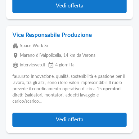
Vedi offerta
Vice Responsabile Produzione
apartment
Space Work Srl
place
Marano di Valpolicella
, 14 km da Verona
language
event_available
intervieweb.it
4 giorni fa
fatturato Innovazione, qualità, sostenibilità e passione per il
lavoro, tra gli altri, sono i loro valori imprescindibili Il ruolo
prevede il coordinamento operativo di circa 15
operatori
diretti (saldatori, montatori, addetti lavaggio e
carico/scarico...
Vedi offerta