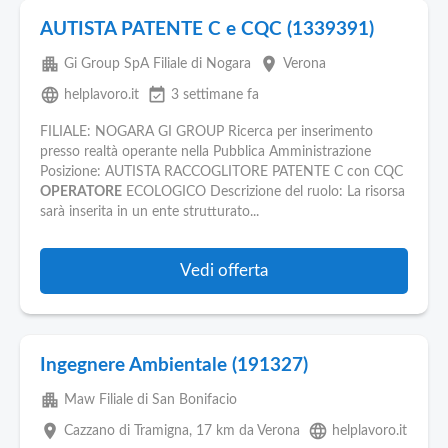
AUTISTA PATENTE C e CQC (1339391)
apartment
place
Gi Group SpA Filiale di Nogara
Verona
language
event_available
helplavoro.it
3 settimane fa
FILIALE: NOGARA GI GROUP Ricerca per inserimento
presso realtà operante nella Pubblica Amministrazione
Posizione: AUTISTA RACCOGLITORE PATENTE C con CQC
OPERATORE
ECOLOGICO Descrizione del ruolo: La risorsa
sarà inserita in un ente strutturato...
Vedi offerta
Ingegnere Ambientale (191327)
apartment
Maw Filiale di San Bonifacio
place
language
Cazzano di Tramigna
, 17 km da Verona
helplavoro.it