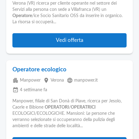
Verona (VR) ricerca per cliente operante nel settore dei
Servizi alla persona con sede a Villafranca (VR) un
Operatore
/ice Socio Sanitario OSS da inserire in organico.
La risorsa si occuperà...
Vedi offerta
Operatore ecologico
apartment
place
language
Manpower
Verona
manpower.it
event_available
4 settimane fa
Manpower, filiale di San Donà di Piave, ricerca per Jesolo,
Caorle e Bibione
OPERATORI
/
OPERATRICI
ECOLOGICI/ECOLOGICHE. Mansioni: Le persone che
verranno selezionate si occuperanno della pulizia degli
ambienti e delle strade delle località...