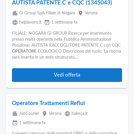
AUTISTA PATENTE C e CQC (1345043)
apartment
place
Gi Group SpA Filiale di Nogara
Verona
language
event_available
helplavoro.it
1 settimana fa
FILIALE: NOGARA GI GROUP Ricerca per inserimento
presso realtà operante nella Pubblica Amministrazione
Posizione: AUTISTA RACCOGLITORE PATENTE C con CQC
OPERATORE
ECOLOGICO Descrizione del ruolo: La risorsa
sarà inserita in un ente strutturato...
Vedi offerta
Operatore Trattamenti Reflui
apartment
place
language
JobCourier
Verona
bakeca.it
event_available
1 settimana fa
il rispetto rigoroso degli standard OPAC e delle normative