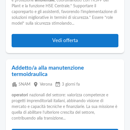
Pubblica
e protezione
ambientale
, coordinandoti con l’RSPP del
Plant e la funzione HSE Centrale.* Supportare il
Offerte
caporeparto e gli assistenti, favorendo l’implementazione di
soluzioni migliorative in termini di sicurezza.* Essere *role
model* sulla sicurezza stimolando...
Area
Aziende
Vedi offerta
Addetto/a alla manutenzione
termoidraulica
apartment
place
event_available
SNAM
Verona
3 giorni fa
operatori
nazionali del settore: valorizza competenze e
progetti imprenditoriali italiani, abbinando visione di
mercato e capacità tecniche e finanziarie. La sua missione è
quella di abilitare l’ulteriore crescita del settore,
contribuendo alla transizione...