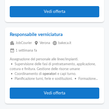
Vedi offerta
Responsabile verniciatura
apartment
place
language
JobCourier
Verona
bakeca.it
event_available
1 settimana fa
Assegnazione del personale alle linee/impianti.
• Supervisione delle fasi di pretrattamento, applicazione,
cottura e finitura. Gestione delle risorse umane
• Coordinamento di
operatori
e capi turno.
• Pianificazione turni, ferie e sostituzioni. • Formazione...
Vedi offerta