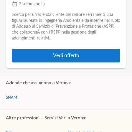
event_available
3 settimane fa
ricerca per un'azienda cliente del settore serramenti una
figura laureata in Ingegneria Ambientale da inserire nel ruolo
di Addetto al Servizio di Prevenzione e Protezione (ASPP),
che collaborerÃ con l'RSPP nella gestione degli
adempimenti relativi...
Vedi offerta
Aziende che assumono a Verona:
SNAM
Altre professioni – Servizi Vari a Verona: