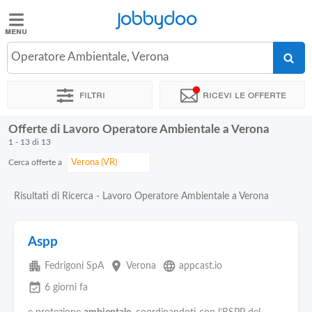
Jobbydoo
Jobbydoo
Operatore Ambientale, Verona
Offerte
di
Filtri
Ricevi le offerte
lavoro
Offerte di Lavoro Operatore Ambientale a Verona
Stipendi
1 - 13 di 13
Cerca offerte a
Elenco
professioni
Risultati di Ricerca - Lavoro Operatore Ambientale a Verona
Blog
Aspp
apartment
place
language
Fedrigoni SpA
Verona
appcast.io
event_available
6 giorni fa