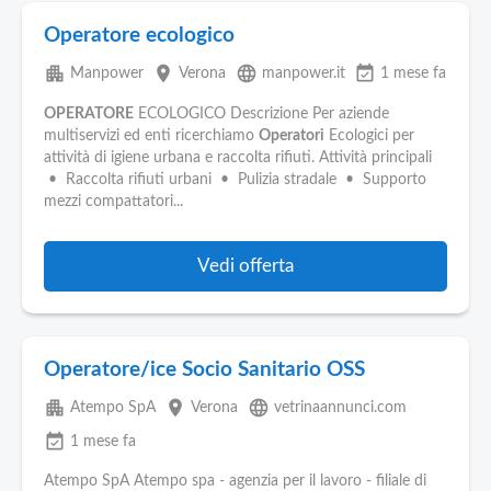
Operatore ecologico
apartment
place
language
event_available
Manpower
Verona
manpower.it
1 mese fa
OPERATORE
ECOLOGICO Descrizione Per aziende
multiservizi ed enti ricerchiamo
Operatori
Ecologici per
attività di igiene urbana e raccolta rifiuti. Attività principali
• Raccolta rifiuti urbani • Pulizia stradale • Supporto
mezzi compattatori...
Vedi offerta
Operatore/ice Socio Sanitario OSS
apartment
place
language
Atempo SpA
Verona
vetrinaannunci.com
event_available
1 mese fa
Atempo SpA Atempo spa - agenzia per il lavoro - filiale di