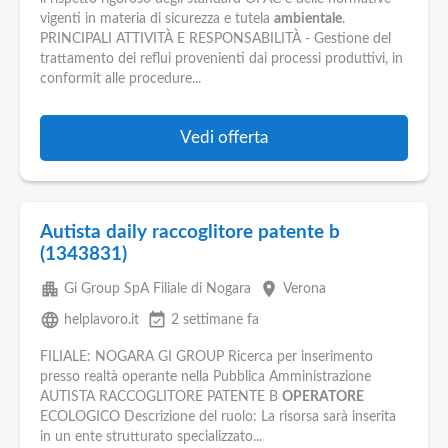
vigenti in materia di sicurezza e tutela
ambientale
.
PRINCIPALI ATTIVITÀ E RESPONSABILITÀ - Gestione del
trattamento dei reflui provenienti dai processi produttivi, in
conformit alle procedure...
Vedi offerta
Autista daily raccoglitore patente b
(1343831)
apartment
place
Gi Group SpA Filiale di Nogara
Verona
language
event_available
helplavoro.it
2 settimane fa
FILIALE: NOGARA GI GROUP Ricerca per inserimento
presso realtà operante nella Pubblica Amministrazione
AUTISTA RACCOGLITORE PATENTE B
OPERATORE
ECOLOGICO Descrizione del ruolo: La risorsa sarà inserita
in un ente strutturato specializzato...