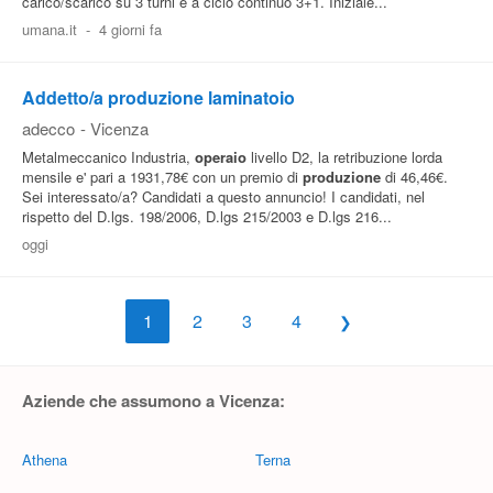
carico/scarico su 3 turni e a ciclo continuo 3+1. Iniziale...
umana.it
-
4 giorni fa
Addetto/a produzione laminatoio
adecco
-
Vicenza
Metalmeccanico Industria,
operaio
livello D2, la retribuzione lorda
mensile e' pari a 1931,78€ con un premio di
produzione
di 46,46€.
Sei interessato/a? Candidati a questo annuncio! I candidati, nel
rispetto del D.lgs. 198/2006, D.lgs 215/2003 e D.lgs 216...
oggi
1
2
3
4
Aziende che assumono a Vicenza:
Athena
Terna