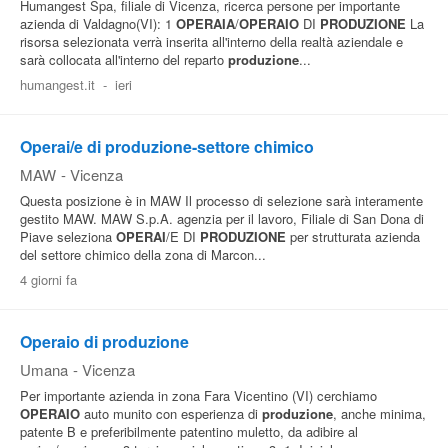
Humangest Spa, filiale di Vicenza, ricerca persone per importante
azienda di Valdagno(VI): 1
OPERAIA
/
OPERAIO
DI
PRODUZIONE
La
risorsa selezionata verrà inserita all'interno della realtà aziendale e
sarà collocata all'interno del reparto
produzione
...
humangest.it
-
ieri
Operai/e di produzione-settore chimico
MAW
-
Vicenza
Questa posizione è in MAW Il processo di selezione sarà interamente
gestito MAW. MAW S.p.A. agenzia per il lavoro, Filiale di San Dona di
Piave seleziona
OPERAI
/E DI
PRODUZIONE
per strutturata azienda
del settore chimico della zona di Marcon...
4 giorni fa
Operaio di produzione
Umana
-
Vicenza
Per importante azienda in zona Fara Vicentino (VI) cerchiamo
OPERAIO
auto munito con esperienza di
produzione
, anche minima,
patente B e preferibilmente patentino muletto, da adibire al