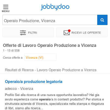
Jobbydoo
Jobbydoo
Operaio Produzione, Vicenza
Offerte
di
Filtri
Ricevi le offerte
lavoro
Offerte di Lavoro Operaio Produzione a Vicenza
1 - 15 di 558
Stipendi
Cerca offerte a
Elenco
Risultati di Ricerca - Lavoro Operaio Produzione a Vicenza
professioni
Operaio/a produzione legatoria
adecco
-
Vicenza
Blog
Profilo Sei alla ricerca di una nuova opportunita lavorativa? Hai gia
avuto esperienza come
operaio
/a in contesti produttivi? Per storica e
strutturata azienda di Vicenza, specializzata nella stampa e rilegatura
di libri, siamo alla ricerca...