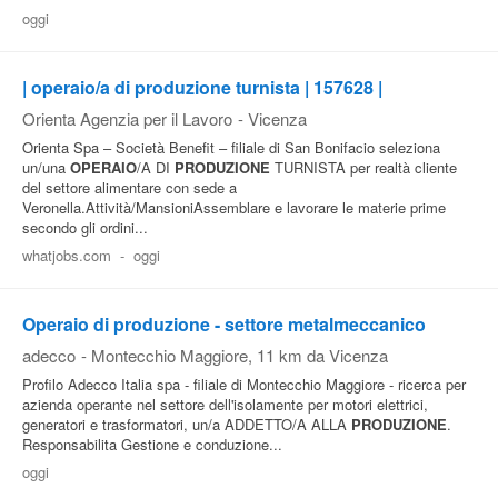
oggi
Pubblica
Offerte
| operaio/a di produzione turnista | 157628 |
Orienta Agenzia per il Lavoro
-
Vicenza
Area
Orienta Spa – Società Benefit – filiale di San Bonifacio seleziona
Aziende
un/una
OPERAIO
/A DI
PRODUZIONE
TURNISTA per realtà cliente
del settore alimentare con sede a
Veronella.Attività/MansioniAssemblare e lavorare le materie prime
secondo gli ordini...
whatjobs.com
-
oggi
Operaio di produzione - settore metalmeccanico
adecco
-
Montecchio Maggiore
, 11 km da Vicenza
Profilo Adecco Italia spa - filiale di Montecchio Maggiore - ricerca per
azienda operante nel settore dell'isolamente per motori elettrici,
generatori e trasformatori, un/a ADDETTO/A ALLA
PRODUZIONE
.
Responsabilita Gestione e conduzione...
oggi