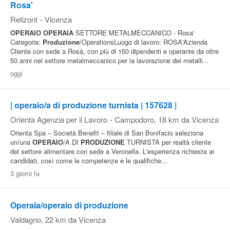
Rosa'
Relizont
-
Vicenza
OPERAIO
OPERAIA
SETTORE METALMECCANICO - Rosa'
Categoria:
Produzione
/OperationsLuogo di lavoro: ROSA'Azienda
Cliente con sede a Rosà, con più di 150 dipendenti e operante da oltre
50 anni nel settore metalmeccanico per la lavorazione dei metalli...
oggi
| operaio/a di produzione turnista | 157628 |
Orienta Agenzia per il Lavoro
-
Campodoro
, 18 km da Vicenza
Orienta Spa – Società Benefit – filiale di San Bonifacio seleziona
un/una
OPERAIO
/A DI
PRODUZIONE
TURNISTA per realtà cliente
del settore alimentare con sede a Veronella. L'esperienza richiesta ai
candidati, così come le competenze e le qualifiche...
3 giorni fa
Operaia/operaio di produzione
Valdagno
, 22 km da Vicenza