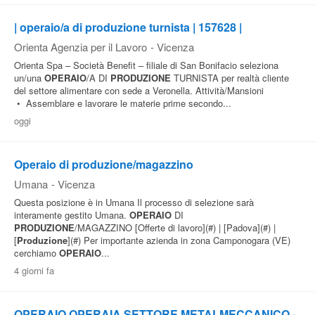
| operaio/a di produzione turnista | 157628 |
Orienta Agenzia per il Lavoro
-
Vicenza
Orienta Spa – Società Benefit – filiale di San Bonifacio seleziona
un/una
OPERAIO
/A DI
PRODUZIONE
TURNISTA per realtà cliente
del settore alimentare con sede a Veronella. Attività/Mansioni
• Assemblare e lavorare le materie prime secondo...
oggi
Operaio di produzione/magazzino
Umana
-
Vicenza
Questa posizione è in Umana Il processo di selezione sarà
interamente gestito Umana.
OPERAIO
DI
PRODUZIONE
/MAGAZZINO [Offerte di lavoro](#) | [Padova](#) |
[
Produzione
](#) Per importante azienda in zona Camponogara (VE)
cerchiamo
OPERAIO
...
4 giorni fa
OPERAIO OPERAIA SETTORE METALMECCANICO -