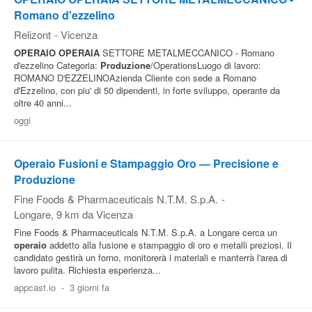
Romano d'ezzelino
Relizont
-
Vicenza
OPERAIO
OPERAIA
SETTORE METALMECCANICO - Romano
d'ezzelino Categoria:
Produzione
/OperationsLuogo di lavoro:
ROMANO D'EZZELINOAzienda Cliente con sede a Romano
d'Ezzelino, con piu' di 50 dipendenti, in forte sviluppo, operante da
oltre 40 anni...
oggi
Operaio Fusioni e Stampaggio Oro — Precisione e
Produzione
Fine Foods & Pharmaceuticals N.T.M. S.p.A.
-
Longare
, 9 km da Vicenza
Fine Foods & Pharmaceuticals N.T.M. S.p.A. a Longare cerca un
operaio
addetto alla fusione e stampaggio di oro e metalli preziosi. Il
candidato gestirà un forno, monitorerà i materiali e manterrà l'area di
lavoro pulita. Richiesta esperienza...
appcast.io
-
3 giorni fa