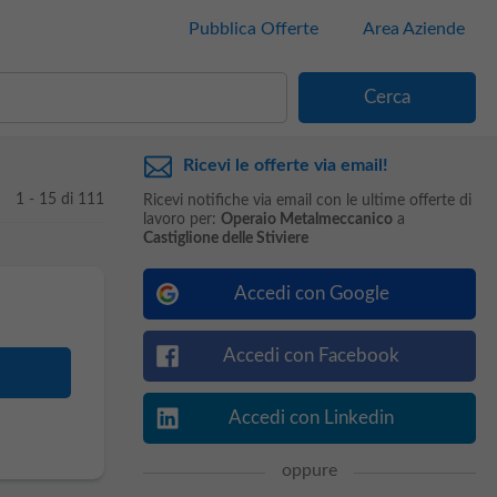
Pubblica Offerte
Area Aziende
Ricevi le offerte via email!
1 - 15 di 111
Ricevi notifiche via email con le ultime offerte di
lavoro per:
Operaio Metalmeccanico
a
Castiglione delle Stiviere
Accedi con Google
Accedi con Facebook
Accedi con Linkedin
oppure