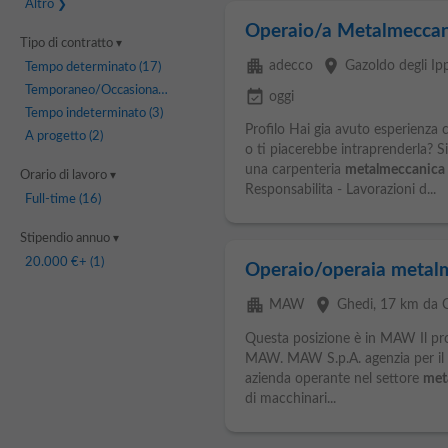
Altro
Operaio/a Metalmeccan
Tipo di contratto
apartment
place
adecco
Gazoldo degli Ipp
Tempo determinato
(17)
Temporaneo/Occasionale
(8)
event_available
oggi
Tempo indeterminato
(3)
Profilo Hai gia avuto esperienza
A progetto
(2)
o ti piacerebbe intraprenderla? Si
una carpenteria
metalmeccanica
Orario di lavoro
Responsabilita - Lavorazioni d...
Full-time
(16)
Stipendio annuo
20.000 €
+ (1)
Operaio/operaia metal
apartment
place
MAW
Ghedi
, 17 km da C
Questa posizione è in MAW Il pro
MAW. MAW S.p.A. agenzia per il l
azienda operante nel settore
met
di macchinari...