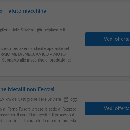
o – aiuto macchina
language
lione delle Stiviere
helplavoro.it
Vedi offerta
 ricerca per azienda cliente operante nel
RAIO
METALMECCANICO
– AIUTO
 Supporto alle macchine di produzione;
ne Metalli non Ferrosi
event_available
 19 km da Castiglione delle Stiviere
oggi
Vedi offerta
o al Forno Fusore presso la sede di Rezzato
eccanica
. Il candidato gestirà il processo di
lata continua, lavorando in reparto fonderia.