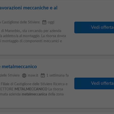
lavorazioni meccaniche e al
event_available
 Castiglione delle Stiviere
oggi
Vedi offerta
ale di Manerbio,, sta cercando per azienda
/a addetto/a al montaggio. La risorsa dovra
a di montaggio di componenti meccanici e
e metalmeccanico
language
event_available
delle Stiviere
maw.it
1 settimana fa
Vedi offerta
iliale di Castiglione delle Stiviere Ricerca e
ETTORE
METALMECCANICO
La risorsa
fermata azienda
metalmeccanica
della zona