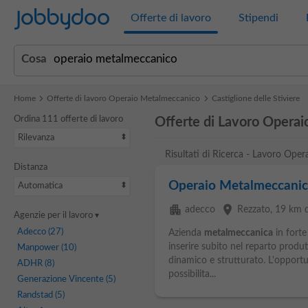
Jobbydoo
Offerte di lavoro
Stipendi
Cosa
Home
Offerte di lavoro Operaio Metalmeccanico
Castiglione delle Stiviere
Ordina 111 offerte di lavoro
Offerte di Lavoro Operai
Rilevanza
Risultati di Ricerca - Lavoro Oper
Distanza
Operaio Metalmeccanic
Automatica
apartment
place
adecco
Rezzato
, 19 km d
Agenzie per il lavoro
Adecco
(27)
Azienda
metalmeccanica
in forte
inserire subito nel reparto produt
Manpower
(10)
dinamico e strutturato. L'opportuni
ADHR
(8)
possibilita...
Generazione Vincente
(5)
Randstad
(5)