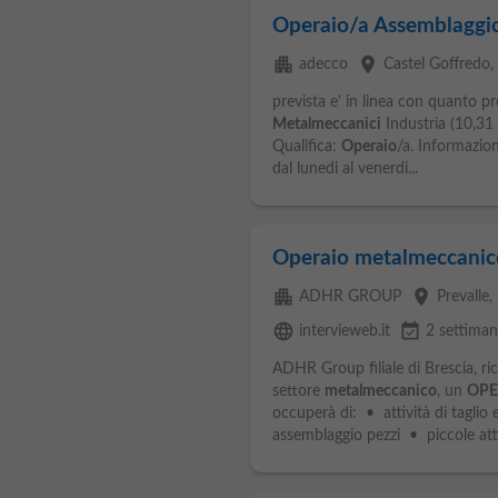
Operaio/a Assemblaggio
apartment
place
adecco
Castel Goffredo
,
prevista e' in linea con quanto pr
Metalmeccanici
Industria (10,31 €
Qualifica:
Operaio
/a. Informazion
dal lunedi al venerdi...
Operaio metalmeccanic
apartment
place
ADHR GROUP
Prevalle
,
language
event_available
intervieweb.it
2 settiman
ADHR Group filiale di Brescia, ri
settore
metalmeccanico
, un
OPE
occuperà di: • attività di taglio
assemblaggio pezzi • piccole attiv