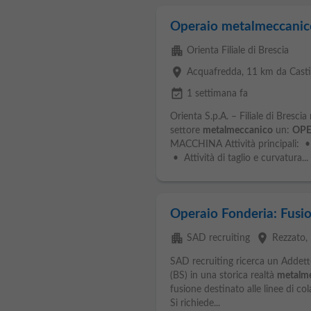
Operaio metalmeccanic
apartment
Orienta Filiale di Brescia
place
Acquafredda
, 11 km da Castig
event_available
1 settimana fa
Orienta S.p.A. – Filiale di Brescia
settore
metalmeccanico
un:
OPE
MACCHINA Attività principali: •
• Attività di taglio e curvatura...
Operaio Fonderia: Fusio
apartment
place
SAD recruiting
Rezzato
,
SAD recruiting ricerca un Addett
(BS) in una storica realtà
metalm
fusione destinato alle linee di co
Si richiede...