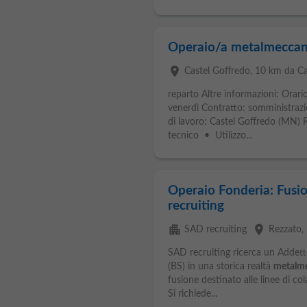
Operaio/a metalmeccanic
place
Castel Goffredo
, 10 km da Cas
reparto Altre informazioni: Orario
venerdì Contratto: somministra
di lavoro: Castel Goffredo (MN) 
tecnico • Utilizzo...
Operaio Fonderia: Fusio
recruiting
apartment
place
SAD recruiting
Rezzato
,
SAD recruiting ricerca un Addett
(BS) in una storica realtà
metalm
fusione destinato alle linee di co
Si richiede...