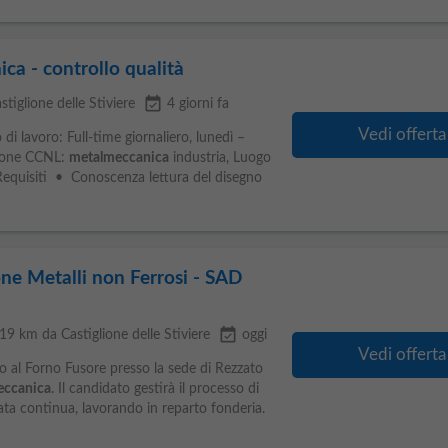
a - controllo qualità
event_available
tiglione delle Stiviere
4 giorni fa
Vedi offerta
 di lavoro: Full-time giornaliero, lunedì –
zione CCNL:
metalmeccanica
industria, Luogo
Requisiti • Conoscenza lettura del disegno
ne Metalli non Ferrosi - SAD
event_available
 19 km da Castiglione delle Stiviere
oggi
Vedi offerta
o al Forno Fusore presso la sede di Rezzato
eccanica
. Il candidato gestirà il processo di
lata continua, lavorando in reparto fonderia.