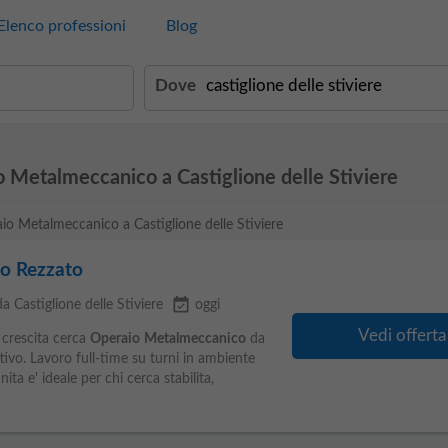
Elenco professioni
Blog
Dove
o Metalmeccanico a Castiglione delle Stiviere
aio Metalmeccanico a Castiglione delle Stiviere
o Rezzato
event_available
a Castiglione delle Stiviere
oggi
Vedi offerta
 crescita cerca
Operaio
Metalmeccanico
da
tivo. Lavoro full-time su turni in ambiente
ta e' ideale per chi cerca stabilita,