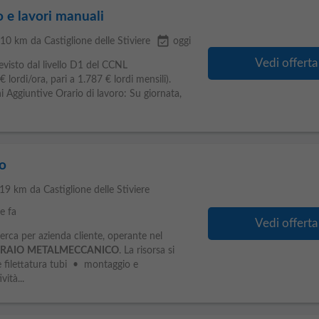
 e lavori manuali
event_available
 10 km da Castiglione delle Stiviere
oggi
Vedi offerta
evisto dal livello D1 del CCNL
 lordi/ora, pari a 1.787 € lordi mensili).
i Aggiuntive Orario di lavoro: Su giornata,
o
 19 km da Castiglione delle Stiviere
e fa
Vedi offerta
cerca per azienda cliente, operante nel
RAIO
METALMECCANICO
. La risorsa si
 e filettatura tubi • montaggio e
ità...