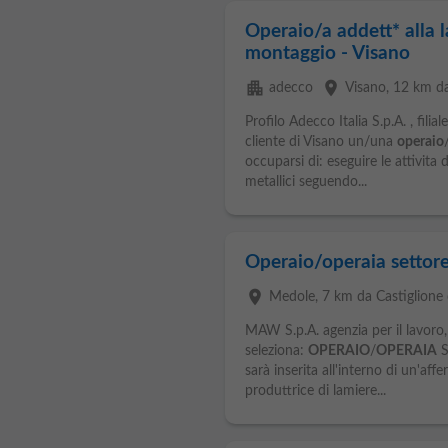
Operaio/a addett* alla 
montaggio - Visano
apartment
place
adecco
Visano
, 12 km da
Profilo Adecco Italia S.p.A. , fili
cliente di Visano un/una
operaio
occuparsi di: eseguire le attivit
metallici seguendo...
Operaio/operaia settor
place
Medole
, 7 km da Castiglione 
MAW S.p.A. agenzia per il lavoro, F
seleziona:
OPERAIO
/
OPERAIA
S
sarà inserita all'interno di un'af
produttrice di lamiere...