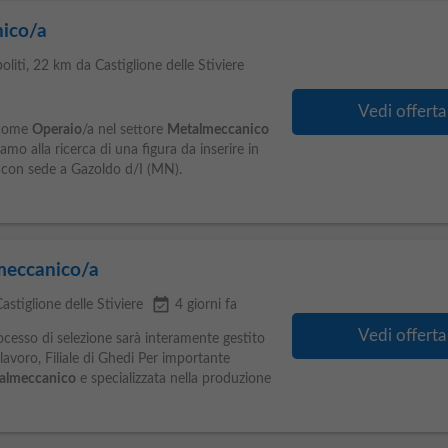
ico/a
oliti
, 22 km da Castiglione delle Stiviere
Vedi offerta
 come
Operaio
/a nel settore
Metalmeccanico
amo alla ricerca di una figura da inserire in
con sede a Gazoldo d/I (MN).
meccanico/a
event_available
astiglione delle Stiviere
4 giorni fa
Vedi offerta
cesso di selezione sarà interamente gestito
avoro, Filiale di Ghedi Per importante
almeccanico
e specializzata nella produzione