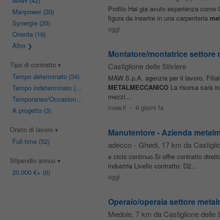
MAW
(42)
Profilo Hai gia avuto esperienza come 
Manpower
(20)
figura da inserire in una carpenteria
met
Synergie
(20)
oggi
Orienta
(19)
Altro
Montatore/montatrice settore
Tipo di contratto
Castiglione delle Stiviere
Tempo determinato
(34)
MAW S.p.A. agenzia per il lavoro, Fi
METALMECCANICO
La risorsa sarà i
Tempo indeterminato
(29)
mezzi...
Temporaneo/Occasionale
(24)
maw.it
-
6 giorni fa
A progetto
(3)
Orario di lavoro
Manutentore - Azienda metalm
Full-time
(52)
adecco
-
Ghedi
, 17 km da Castiglio
e ciclo continuo.Si offre contratto dire
Stipendio annuo
industria Livello contratto: D2...
20.000 €
+ (6)
oggi
Operaio/operaia settore meta
Medole
, 7 km da Castiglione delle S