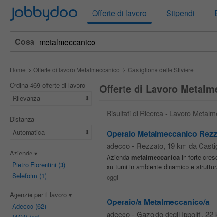
Jobbydoo
Offerte di lavoro
Stipendi
Cosa
Home
Offerte di lavoro Metalmeccanico
Castiglione delle Stiviere
Ordina 469 offerte di lavoro
Offerte di Lavoro Metalme
Rilevanza
Risultati di Ricerca - Lavoro Metalm
Distanza
Automatica
Operaio Metalmeccanico Rezz
adecco
-
Rezzato
, 19 km da Castig
Aziende
Azienda
metalmeccanica
in forte cres
Pietro Fiorentini
(3)
su turni in ambiente dinamico e strutturat
Seleform
(1)
oggi
Agenzie per il lavoro
Operaio/a Metalmeccanico/a
Adecco
(62)
adecco
-
Gazoldo degli Ippoliti
, 22 