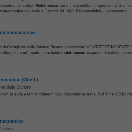
Operaio/a nel settore
Metalmeccanico
o ti piacerebbe intraprenderla? Siamo a
almeccanica
con sede a Gazoldo d/I (MN). Responsabilita - Lavorazioni d...
 metalmeccanico
liale di Castiglione delle Stiviere Ricerca e seleziona: MONTATORE/MONTA
nserita presso un'importante azienda
metalmeccanica
produttrice di componen
eccanica (Ghedi)
ne delle Stiviere
tto con azienda a tempo indeterminato. Disponibilita oraria: Full Time CCNL:
me
lmeccanico
tiviere