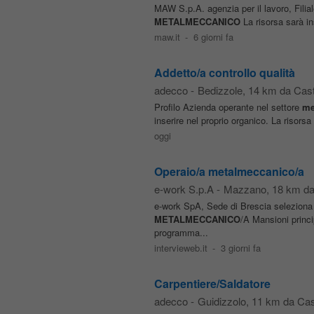
MAW S.p.A. agenzia per il lavoro, Fil
METALMECCANICO
La risorsa sarà in
maw.it
-
6 giorni fa
Addetto/a controllo qualità
adecco
-
Bedizzole
, 14 km da Casti
Profilo Azienda operante nel settore
me
inserire nel proprio organico. La risorsa 
oggi
Operaio/a metalmeccanico/a
e-work S.p.A
-
Mazzano
, 18 km da
e-work SpA, Sede di Brescia seleziona
METALMECCANICO
/A Mansioni princi
programma...
intervieweb.it
-
3 giorni fa
Carpentiere/Saldatore
adecco
-
Guidizzolo
, 11 km da Cast