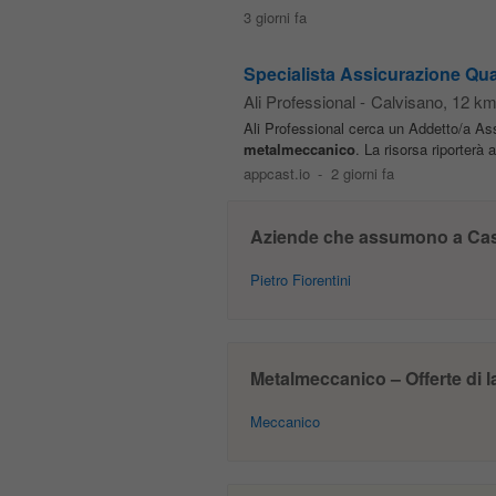
3 giorni fa
Specialista Assicurazione Qua
Ali Professional
-
Calvisano
, 12 km
Ali Professional cerca un Addetto/a Ass
metalmeccanico
. La risorsa riporterà
appcast.io
-
2 giorni fa
Aziende che assumono a Casti
Pietro Fiorentini
Metalmeccanico – Offerte di la
Meccanico