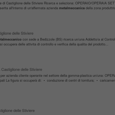
iale di Castiglione delle Stiviere Ricerca e seleziona: OPERAIO/OPERAIA S
serita all'interno di un'affermata azienda
metalmeccanica
della zona produttric
glione delle Stiviere
talmeccanico
con sede a Bedizzole (BS) ricerca un/una Addetto/a al Control
si occupera delle attivita di controllo e verifica della qualita del prodotto...
 Castiglione delle Stiviere
 per azienda cliente operante nel settore della gomma-plastica un/una: OPE
pali La figura si occuperà di: • conduzione di centri di tornitura; • caricamen
iglione delle Stiviere