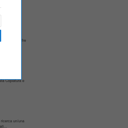
iceali. Si offre
.
lla Copiatura e
, ricerca un/una
ti...