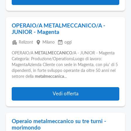
OPERAIO/A METALMECCANICO/A -
JUNIOR - Magenta
apartment
place
event_available
Relizont
Milano
oggi
OPERAIO/A
METALMECCANICO
/A - JUNIOR - Magenta
Categoria: Produzione/OperationsLuogo di lavoro:
MagentaAzienda Cliente con sede in Magenta, con piu' di 5
dipendenti, in forte sviluppo operante da oltre 50 anni nel
settore della
metalmeccanica
...
Vedi offerta
Operaio metalmeccanico su tre turni -
morimondo