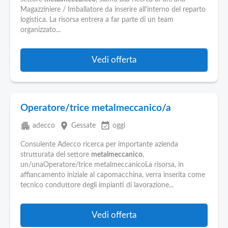
Pubblica
Magazziniere / Imballatore da inserire all'interno del reparto
Offerte
logistica. La risorsa entrera a far parte di un team
organizzato...
Area
Aziende
Vedi offerta
Operatore/trice metalmeccanico/a
apartment
place
event_available
adecco
Gessate
oggi
Consulente Adecco ricerca per importante azienda
strutturata del settore
metalmeccanico
,
un/unaOperatore/trice metalmeccanicoLa risorsa, in
affiancamento iniziale al capomacchina, verra inserita come
tecnico conduttore degli impianti di lavorazione...
Vedi offerta