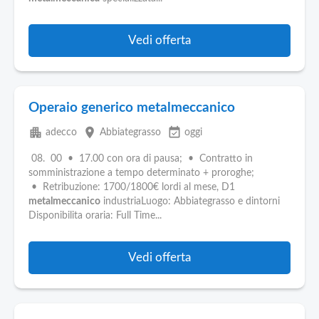
Vedi offerta
Operaio generico metalmeccanico
apartment
place
event_available
adecco
Abbiategrasso
oggi
08. 00 • 17.00 con ora di pausa; • Contratto in
somministrazione a tempo determinato + proroghe;
• Retribuzione: 1700/1800€ lordi al mese, D1
metalmeccanico
industriaLuogo: Abbiategrasso e dintorni
Disponibilita oraria: Full Time...
Vedi offerta