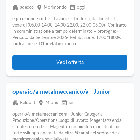
apartment
place
event_available
adecco
Morimondo
oggi
e precisione.Si offre:- Lavoro su tre turni, dal lunedi al
venerdi (06.00-14.00, 14.00-22.00, 22.00-06.00)- Contratto
in somministrazione a tempo determinato + proroghe;-
Periodo: da Settembre 2026- Retribuzione: 1700/1800€
lordi al mese, D1
metalmeccanico
...
Vedi offerta
operaio/a metalmeccanico/a - Junior
apartment
place
event_available
Relizont
Milano
ieri
operaio/a
metalmeccanico
/a - Junior Categoria:
Produzione/OperationsLuogo di lavoro: MagentaAzienda
Cliente con sede in Magenta, con più di 5 dipendenti, in
forte sviluppo operante da oltre 50 anni nel settore della
metalmeccanica
specializzata...