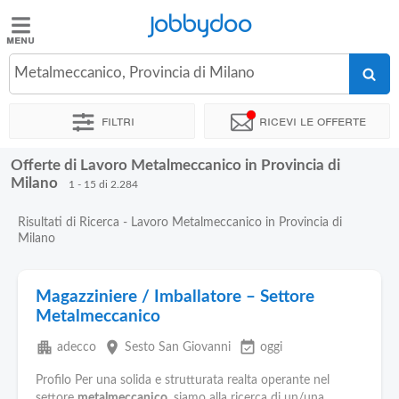
Jobbydoo
Jobbydoo
Metalmeccanico, Provincia di Milano
Offerte
di
Filtri
Ricevi le offerte
lavoro
Offerte di Lavoro Metalmeccanico in Provincia di
Stipendi
Milano
1 - 15 di 2.284
Risultati di Ricerca - Lavoro Metalmeccanico in Provincia di
Elenco
Milano
professioni
Magazziniere / Imballatore – Settore
Blog
Metalmeccanico
apartment
place
event_available
adecco
Sesto San Giovanni
oggi
Profilo Per una solida e strutturata realta operante nel
settore
metalmeccanico
, siamo alla ricerca di un/una