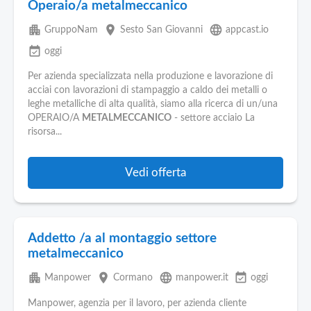
Operaio/a metalmeccanico
apartment
place
language
GruppoNam
Sesto San Giovanni
appcast.io
event_available
oggi
Per azienda specializzata nella produzione e lavorazione di
acciai con lavorazioni di stampaggio a caldo dei metalli o
leghe metalliche di alta qualità, siamo alla ricerca di un/una
OPERAIO/A
METALMECCANICO
- settore acciaio La
risorsa...
Vedi offerta
Addetto /a al montaggio settore
metalmeccanico
apartment
place
language
event_available
Manpower
Cormano
manpower.it
oggi
Manpower, agenzia per il lavoro, per azienda cliente