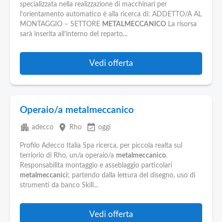
specializzata nella realizzazione di macchinari per
l’orientamento automatico è alla ricerca di: ADDETTO/A AL
MONTAGGIO – SETTORE
METALMECCANICO
La risorsa
sarà inserita all’interno del reparto...
Vedi offerta
Operaio/a metalmeccanico
apartment
place
event_available
adecco
Rho
oggi
Profilo Adecco Italia Spa ricerca, per piccola realta sul
terriorio di Rho, un/a operaio/a
metalmeccanico
.
Responsabilita montaggio e asseblaggio particolari
metalmeccanici
; partendo dalla lettura del disegno, uso di
strumenti da banco Skill...
Vedi offerta