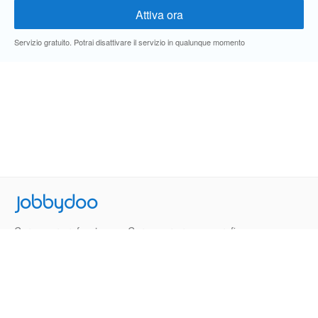
Servizio gratuito. Potrai disattivare il servizio in qualunque momento
Jobbydoo
Cerca per professione
Cerca per area geografica
Cerca per azienda
Termini e Condizioni
Privacy
Contatti
© 2013-2026 Jobbydoo - P.IVA IT02531310346