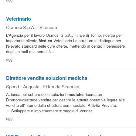
Pubblica
Offerte
Veterinario
Osmosi S.p.A.
-
Siracusa
L'Agenzia per il lavoro Osmosi S.p.A., Filiale di Torino, ricerca per
Area
importante cliente
Medico
Veterinario La struttura si distingue per
Aziende
l'elevato standard delle cure offerte, mettendo al centro il benessere
degli animali e la serenità...
oggi
Direttore vendite soluzioni mediche
Speed
-
Augusta
, 19 km da Siracusa
Azienda nel settore delle soluzioni
mediche
ricerca un
Direttore/direttrice vendite per gestire le attività operative legate alle
vendite all'interno della struttura commerciale. Attività Previste:
• Sviluppare e implementare strategie di vendita...
oggi