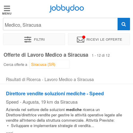
Jobbydoo
Jobbydoo
Medico, Siracusa
Offerte
di
Filtri
Ricevi le offerte
lavoro
Offerte di Lavoro Medico a Siracusa
1 - 12 di 12
Stipendi
Cerca offerte a
Risultati di Ricerca - Lavoro Medico a Siracusa
Elenco
professioni
Direttore vendite soluzioni mediche - Speed
Speed
-
Augusta
, 19 km da Siracusa
Blog
Azienda nel settore delle soluzioni
mediche
ricerca un
Direttore/direttrice vendite per gestire le attività operative legate alle
vendite all'interno della struttura commerciale. Attività Previste:
• Sviluppare e implementare strategie di vendita...
oggi