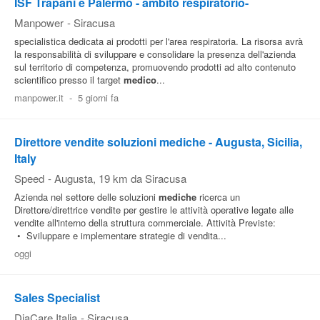
ISF Trapani e Palermo - ambito respiratorio-
Manpower
-
Siracusa
specialistica dedicata ai prodotti per l'area respiratoria. La risorsa avrà
la responsabilità di sviluppare e consolidare la presenza dell'azienda
sul territorio di competenza, promuovendo prodotti ad alto contenuto
scientifico presso il target
medico
...
manpower.it
-
5 giorni fa
Direttore vendite soluzioni mediche - Augusta, Sicilia,
Italy
Speed
-
Augusta
, 19 km da Siracusa
Azienda nel settore delle soluzioni
mediche
ricerca un
Direttore/direttrice vendite per gestire le attività operative legate alle
vendite all'interno della struttura commerciale. Attività Previste:
• Sviluppare e implementare strategie di vendita...
oggi
Sales Specialist
DiaCare Italia
-
Siracusa