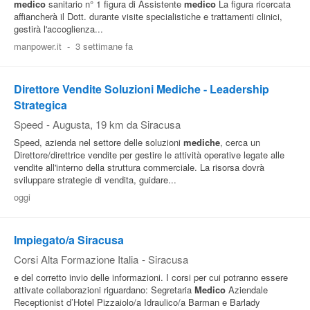
medico
sanitario n° 1 figura di Assistente
medico
La figura ricercata
affiancherà il Dott. durante visite specialistiche e trattamenti clinici,
gestirà l'accoglienza...
manpower.it
-
3 settimane fa
Direttore Vendite Soluzioni Mediche - Leadership
Strategica
Speed
-
Augusta
, 19 km da Siracusa
Speed, azienda nel settore delle soluzioni
mediche
, cerca un
Direttore/direttrice vendite per gestire le attività operative legate alle
vendite all'interno della struttura commerciale. La risorsa dovrà
sviluppare strategie di vendita, guidare...
oggi
Impiegato/a Siracusa
Corsi Alta Formazione Italia
-
Siracusa
e del corretto invio delle informazioni. I corsi per cui potranno essere
attivate collaborazioni riguardano: Segretaria
Medico
Aziendale
Receptionist d’Hotel Pizzaiolo/a Idraulico/a Barman e Barlady