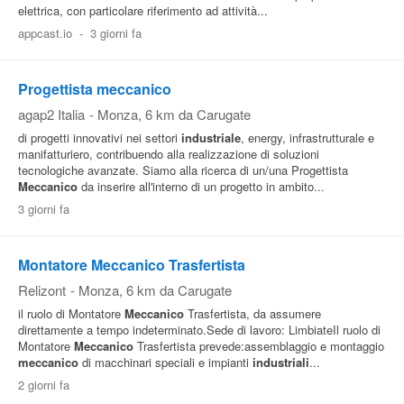
elettrica, con particolare riferimento ad attività...
appcast.io
-
3 giorni fa
Progettista meccanico
agap2 Italia
-
Monza
, 6 km da Carugate
di progetti innovativi nei settori
industriale
, energy, infrastrutturale e
manifatturiero, contribuendo alla realizzazione di soluzioni
tecnologiche avanzate. Siamo alla ricerca di un/una Progettista
Meccanico
da inserire all'interno di un progetto in ambito...
3 giorni fa
Montatore Meccanico Trasfertista
Relizont
-
Monza
, 6 km da Carugate
il ruolo di Montatore
Meccanico
Trasfertista, da assumere
direttamente a tempo indeterminato.Sede di lavoro: LimbiateIl ruolo di
Montatore
Meccanico
Trasfertista prevede:assemblaggio e montaggio
meccanico
di macchinari speciali e impianti
industriali
...
2 giorni fa