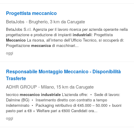
Pubblica
Progettista meccanico
Offerte
BetaJobs
-
Brugherio
, 3 km da Carugate
BetaJobs S.r.l. Agenzia per il lavoro ricerca per azienda operante nella
progettazione e produzione di impianti
industriali
: Progettista
Area
Meccanico
La risorsa, all’interno dell’Ufficio Tecnico, si occuperà di:
Aziende
Progettazione
meccanica
di macchinari...
oggi
Responsabile Montaggio Meccanico - Disponibilità
Trasferte
ADHR GROUP
-
Milano
, 15 km da Carugate
tecnico
meccanico
industriale
L'azienda offre: • Sede di lavoro:
Dalmine (BG) • Inserimento diretto con contratto a tempo
indeterminato • Packaging retributivo di €45.000 – 50.000 + buoni
pasto pari a €8 + Welfare pari a €600 Candidati ora...
oggi