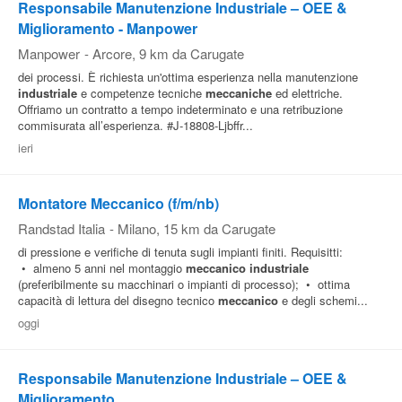
Responsabile Manutenzione Industriale – OEE &
Miglioramento - Manpower
Manpower
-
Arcore
, 9 km da Carugate
dei processi. È richiesta un'ottima esperienza nella manutenzione
industriale
e competenze tecniche
meccaniche
ed elettriche.
Offriamo un contratto a tempo indeterminato e una retribuzione
commisurata all’esperienza. #J-18808-Ljbffr...
ieri
Montatore Meccanico (f/m/nb)
Randstad Italia
-
Milano
, 15 km da Carugate
di pressione e verifiche di tenuta sugli impianti finiti. Requisitti:
• almeno 5 anni nel montaggio
meccanico
industriale
(preferibilmente su macchinari o impianti di processo); • ottima
capacità di lettura del disegno tecnico
meccanico
e degli schemi...
oggi
Responsabile Manutenzione Industriale – OEE &
Miglioramento