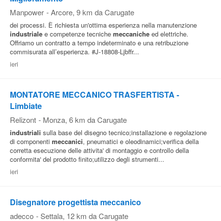
Manpower
-
Arcore
, 9 km da Carugate
dei processi. È richiesta un'ottima esperienza nella manutenzione
industriale
e competenze tecniche
meccaniche
ed elettriche.
Offriamo un contratto a tempo indeterminato e una retribuzione
commisurata all’esperienza. #J-18808-Ljbffr...
ieri
MONTATORE MECCANICO TRASFERTISTA -
Limbiate
Relizont
-
Monza
, 6 km da Carugate
industriali
sulla base del disegno tecnico;installazione e regolazione
di componenti
meccanici
, pneumatici e oleodinamici;verifica della
corretta esecuzione delle attivita' di montaggio e controllo della
conformita' del prodotto finito;utilizzo degli strumenti...
ieri
Disegnatore progettista meccanico
adecco
-
Settala
, 12 km da Carugate