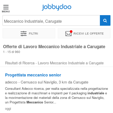
Jobbydoo
Jobbydoo
Meccanico Industriale, Carugate
Offerte
di
Filtri
Ricevi le offerte
lavoro
Offerte di Lavoro Meccanico Industriale a Carugate
1 - 15 di 960
Stipendi
Risultati di Ricerca - Lavoro Meccanico Industriale a Carugate
Elenco
Progettista meccanico senior
professioni
adecco
-
Cernusco sul Naviglio
, 3 km da Carugate
Consultant Adecco ricerca, per realta specializzata nella progettazione
Blog
e realizzazione di macchinari e impianti per il packaging
industriale
e
la movimentazione dei materiali della zona di Cernusco sul Naviglio,
un Progettista
Meccanico
Senior...
oggi