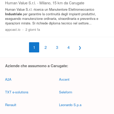
Human Value S.r.l.
-
Milano
, 15 km da Carugate
Human Value S.r.l. ricerca un Manutentore Elettromeccanico
Industriale
per garantire la continuità degli impianti produttivi,
eseguendo manutenzione ordinaria, straordinaria e preventiva e
riparazioni mirate. Si richiede diploma tecnico nel settore...
appcast.io
-
2 giorni fa
1
2
3
4
Aziende che assumono a Carugate:
A2A
Axcent
TXT e-solutions
Seleform
Renault
Leonardo S.p.a