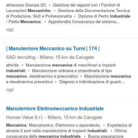
attraverso Stampa 3D; • Gestione dei rapporti con i Fornitori di
Lavorazioni
Meccaniche
; • Gestione della Documentazione Tecnica
di Produzione. Skill e Professionalita • Diploma di Perito
Industriale
/ Perito
Meccanico
; • Approfondita Conoscenza del sistema...
oggi
| Manutentore Meccanico su Turni | 174 |
SAD recruiting
-
Milano
, 15 km da Carugate
attività: • Manutenzione
meccanica
di macchinari e impianti
industriali
• Manutenzione ordinaria e straordinaria di tipo
meccanico
, oleodinamico e pneumatico • Manutenzione
meccanica
e oleodinamica preventiva • Diagnosi e individuazione di guasti...
oggi
Manutentore Elettromeccanico Industriale
Human Value S.r.l.
-
Milano
, 15 km da Carugate
Meccanico
, Meccatronico, Elettronico o equivalente. • Esperienza di
almeno 5 anni nella manutenzione di impianti
industriali
. • Ottima
conoscenza della
meccanica
industriale
. • Buona preparazione