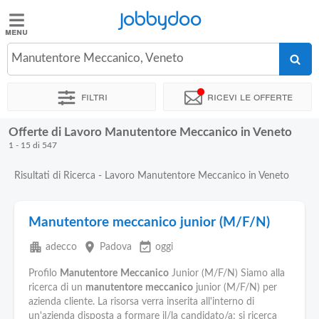
Jobbydoo
Jobbydoo
Manutentore Meccanico, Veneto
Offerte
di
Filtri
Ricevi le offerte
lavoro
Offerte di Lavoro Manutentore Meccanico in Veneto
Stipendi
1 - 15 di 547
Risultati di Ricerca - Lavoro Manutentore Meccanico in Veneto
Elenco
professioni
Manutentore meccanico junior (M/F/N)
Blog
apartment
place
event_available
adecco
Padova
oggi
Profilo
Manutentore
Meccanico
Junior (M/F/N) Siamo alla
ricerca di un
manutentore
meccanico
junior (M/F/N) per
azienda cliente. La risorsa verra inserita all'interno di
un'azienda disposta a formare il/la candidato/a; si ricerca