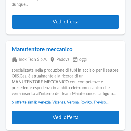
Pubblica
dunque...
Offerte
Vedi offerta
Area
Aziende
Manutentore meccanico
apartment
place
event_available
Inox Tech S.p.A.
Padova
oggi
specializzata nella produzione di tubi in acciaio per il settore
Oil&Gas, è attualmente alla ricerca di un
MANUTENTORE
MECCANICO
con competenze e
precedente esperienza in ambito elettromeccanico che
verrà inserito all'interno del Team Maintenance. La figura...
6 offerte simili: Venezia, Vicenza, Verona, Rovigo, Treviso...
Vedi offerta