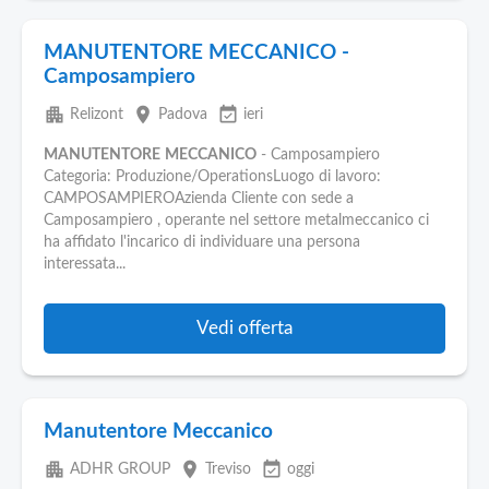
MANUTENTORE MECCANICO -
Camposampiero
apartment
place
event_available
Relizont
Padova
ieri
MANUTENTORE
MECCANICO
- Camposampiero
Categoria: Produzione/OperationsLuogo di lavoro:
CAMPOSAMPIEROAzienda Cliente con sede a
Camposampiero , operante nel settore metalmeccanico ci
ha affidato l'incarico di individuare una persona
interessata...
Vedi offerta
Manutentore Meccanico
apartment
place
event_available
ADHR GROUP
Treviso
oggi