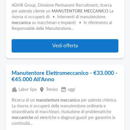
ADHR Group, Divisione Permanent Recruitment, ricerca
per azienda cliente un
MANUTENTORE
MECCANICO
La
risorsa si occuperà di: • Interventi di manutenzione
meccanica
su macchinari e impianti; • In riferimento al
Responsabile della Manutenzione...
Vedi offerta
Manutentore Elettromeccanico - €33.000 -
€45.000 All'Anno
apartment
place
event_available
Labor Spa
Treviso
oggi
Ricerca di un
manutentore
meccanico
per azienda chimica.
La risorsa si occuperà della manutenzione ordinaria e
straordinaria di macchinari, risoluzione di problematiche
meccaniche
ed elettriche e diagnosi guasti per garantire la
continuità...