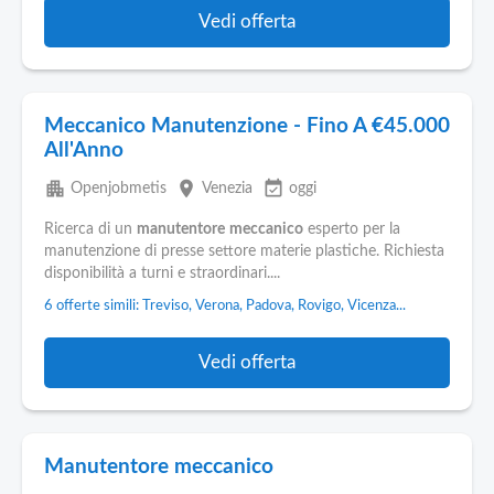
Vedi offerta
Meccanico Manutenzione - Fino A €45.000
All'Anno
apartment
place
event_available
Openjobmetis
Venezia
oggi
Ricerca di un
manutentore
meccanico
esperto per la
manutenzione di presse settore materie plastiche. Richiesta
disponibilità a turni e straordinari....
6 offerte simili: Treviso, Verona, Padova, Rovigo, Vicenza...
Vedi offerta
Manutentore meccanico