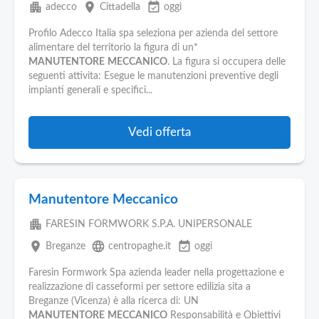
apartment
place
event_available
adecco
Cittadella
oggi
Profilo Adecco Italia spa seleziona per azienda del settore
alimentare del territorio la figura di un*
MANUTENTORE
MECCANICO
. La figura si occupera delle
seguenti attivita: Esegue le manutenzioni preventive degli
impianti generali e specifici...
Vedi offerta
Manutentore Meccanico
apartment
FARESIN FORMWORK S.P.A. UNIPERSONALE
place
language
event_available
Breganze
centropaghe.it
oggi
Faresin Formwork Spa azienda leader nella progettazione e
realizzazione di casseformi per settore edilizia sita a
Breganze (Vicenza) è alla ricerca di: UN
MANUTENTORE
MECCANICO
Responsabilità e Obiettivi