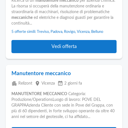
Ricerca di un
manutentore
meccanico
per azienda chimica.
La risorsa si occuperà della manutenzione ordinaria e
straordinaria di macchinari, risoluzione di problematiche
meccaniche
ed elettriche e diagnosi guasti per garantire la
continuità...
5 offerte simili: Treviso, Padova, Rovigo, Vicenza, Belluno
Vedi offerta
Manutentore meccanico
apartment
place
event_available
Relizont
Vicenza
2 giorni fa
MANUTENTORE
MECCANICO
Categoria:
Produzione/OperationsLuogo di lavoro: POVE DEL
GRAPPAAzienda Cliente con sede in Pove del Grappa, con
più di 60 dipendenti, in forte sviluppo operante da oltre 40
anni nel settore del geotessile, ci ha affidato...