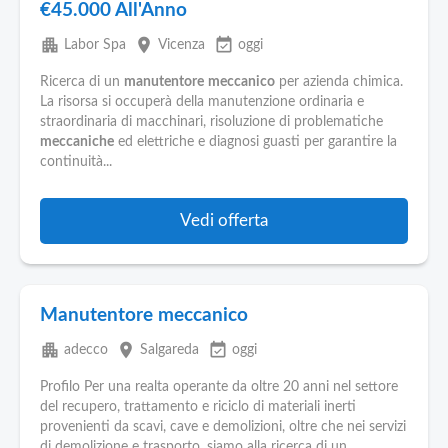
€45.000 All'Anno
apartment
place
event_available
Labor Spa
Vicenza
oggi
Ricerca di un
manutentore
meccanico
per azienda chimica.
La risorsa si occuperà della manutenzione ordinaria e
straordinaria di macchinari, risoluzione di problematiche
meccaniche
ed elettriche e diagnosi guasti per garantire la
continuità...
Vedi offerta
Manutentore meccanico
apartment
place
event_available
adecco
Salgareda
oggi
Profilo Per una realta operante da oltre 20 anni nel settore
del recupero, trattamento e riciclo di materiali inerti
provenienti da scavi, cave e demolizioni, oltre che nei servizi
di demolizione e trasporto, siamo alla ricerca di un