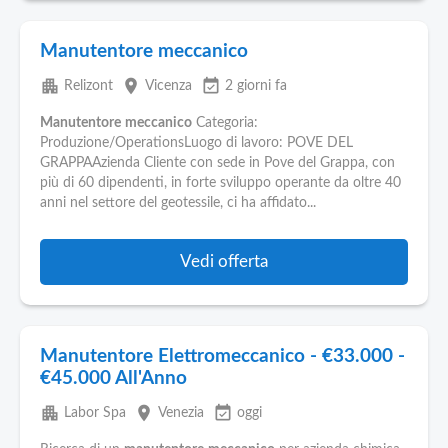
Manutentore meccanico
apartment
place
event_available
Relizont
Vicenza
2 giorni fa
Manutentore
meccanico
Categoria:
Produzione/OperationsLuogo di lavoro: POVE DEL
GRAPPAAzienda Cliente con sede in Pove del Grappa, con
più di 60 dipendenti, in forte sviluppo operante da oltre 40
anni nel settore del geotessile, ci ha affidato...
Vedi offerta
Manutentore Elettromeccanico - €33.000 -
€45.000 All'Anno
apartment
place
event_available
Labor Spa
Venezia
oggi