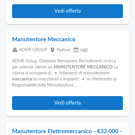
Vedi offerta
Manutentore Meccanico
apartment
place
event_available
ADHR GROUP
Padova
oggi
ADHR Group, Divisione Permanent Recruitment, ricerca
per azienda cliente un
MANUTENTORE
MECCANICO
La
risorsa si occuperà di: • Interventi di manutenzione
meccanica
su macchinari e impianti; • In riferimento al
Responsabile della Manutenzione...
Vedi offerta
Manutentore Elettromeccanico - €33.000 -