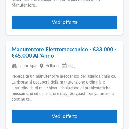
Manutentore
...
Vedi offerta
Manutentore Elettromeccanico - €33.000 -
€45.000 All'Anno
apartment
place
event_available
Labor Spa
Belluno
oggi
Ricerca di un
manutentore
meccanico
per azienda chimica.
La risorsa si occuperà della manutenzione ordinaria e
straordinaria di macchinari, risoluzione di problematiche
meccaniche
ed elettriche e diagnosi guasti per garantire la
continuità...
Vedi offerta