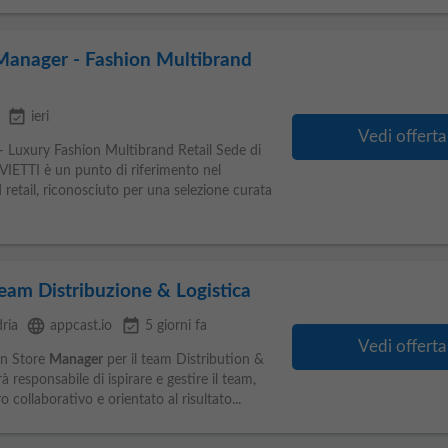
Manager - Fashion Multibrand
event_available
ieri
Vedi offerta
 Luxury Fashion Multibrand Retail Sede di
VIETTI è un punto di riferimento nel
retail, riconosciuto per una selezione curata
eam Distribuzione & Logistica
language
event_available
ria
appcast.io
5 giorni fa
Vedi offerta
 un Store
Manager
per il team Distribution &
rà responsabile di ispirare e gestire il team,
collaborativo e orientato al risultato...