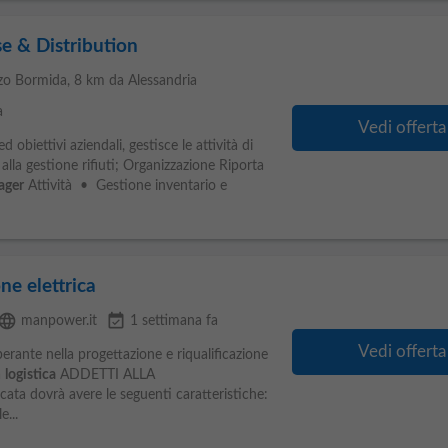
 & Distribution
zzo Bormida
, 8 km da Alessandria
a
Vedi offerta
d obiettivi aziendali, gestisce le attività di
alla gestione rifiuti; Organizzazione Riporta
ager
Attività • Gestione inventario e
ne elettrica
anguage
event_available
manpower.it
1 settimana fa
Vedi offerta
rante nella progettazione e riqualificazione
a
logistica
ADDETTI ALLA
ta dovrà avere le seguenti caratteristiche:
...