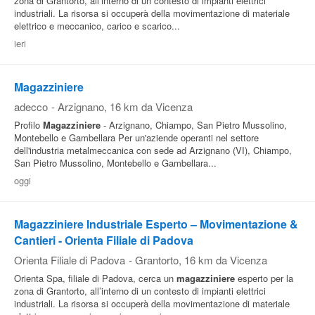
zona di Grantorto, all’interno di un contesto di impianti elettrici
industriali. La risorsa si occuperà della movimentazione di materiale
elettrico e meccanico, carico e scarico...
ieri
Magazziniere
adecco
-
Arzignano
, 16 km da Vicenza
Profilo
Magazziniere
- Arzignano, Chiampo, San Pietro Mussolino,
Montebello e Gambellara Per un'aziende operanti nel settore
dell'industria metalmeccanica con sede ad Arzignano (VI), Chiampo,
San Pietro Mussolino, Montebello e Gambellara...
oggi
Magazziniere Industriale Esperto – Movimentazione &
Cantieri - Orienta Filiale di Padova
Orienta Filiale di Padova
-
Grantorto
, 16 km da Vicenza
Orienta Spa, filiale di Padova, cerca un
magazziniere
esperto per la
zona di Grantorto, all’interno di un contesto di impianti elettrici
industriali. La risorsa si occuperà della movimentazione di materiale