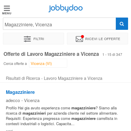
Jobbydoo
Jobbydoo
Magazziniere, Vicenza
Offerte
di
Filtri
Ricevi le offerte
lavoro
Offerte di Lavoro Magazziniere a Vicenza
1 - 15 di 347
Stipendi
Cerca offerte a
Risultati di Ricerca - Lavoro Magazziniere a Vicenza
Elenco
professioni
Magazziniere
adecco
-
Vicenza
Blog
Profilo Hai gia avuto esperienza come
magazziniere
? Siamo alla
ricerca di
magazzinieri
per azienda cliente nel settore alimentare.
Requisiti: Esperienza pregressa come
magazziniere
carrellista in
contesti industriali o logistici. Capacita...
oggi