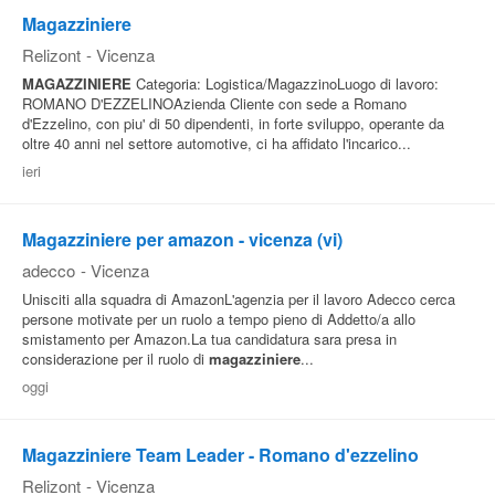
Magazziniere
Relizont
-
Vicenza
MAGAZZINIERE
Categoria: Logistica/MagazzinoLuogo di lavoro:
ROMANO D'EZZELINOAzienda Cliente con sede a Romano
d'Ezzelino, con piu' di 50 dipendenti, in forte sviluppo, operante da
oltre 40 anni nel settore automotive, ci ha affidato l'incarico...
ieri
Magazziniere per amazon - vicenza (vi)
adecco
-
Vicenza
Unisciti alla squadra di AmazonL'agenzia per il lavoro Adecco cerca
persone motivate per un ruolo a tempo pieno di Addetto/a allo
smistamento per Amazon.La tua candidatura sara presa in
considerazione per il ruolo di
magazziniere
...
oggi
Magazziniere Team Leader - Romano d'ezzelino
Relizont
-
Vicenza