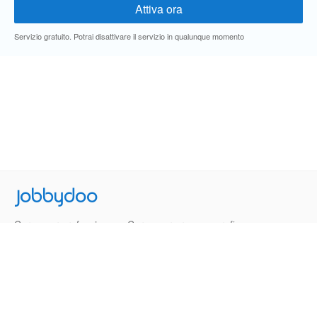
Servizio gratuito. Potrai disattivare il servizio in qualunque momento
Jobbydoo
Cerca per professione
Cerca per area geografica
Cerca per azienda
Termini e Condizioni
Privacy
Contatti
© 2013-2026 Jobbydoo - P.IVA IT02531310346