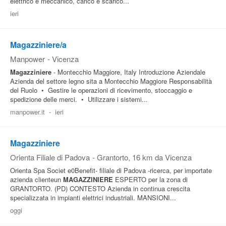
elettrico e meccanico, carico e scarico...
ieri
Magazziniere/a
Manpower
-
Vicenza
Magazziniere
- Montecchio Maggiore, Italy Introduzione Aziendale
Azienda del settore legno sita a Montecchio Maggiore Responsabilità
del Ruolo • Gestire le operazioni di ricevimento, stoccaggio e
spedizione delle merci. • Utilizzare i sistemi...
manpower.it
-
ieri
Magazziniere
Orienta Filiale di Padova
-
Grantorto
, 16 km da Vicenza
Orienta Spa Societ e0Benefit- filiale di Padova -ricerca, per importate
azienda clienteun
MAGAZZINIERE
ESPERTO per la zona di
GRANTORTO. (PD) CONTESTO Azienda in continua crescita
specializzata in impianti elettrici industriali. MANSIONI...
oggi