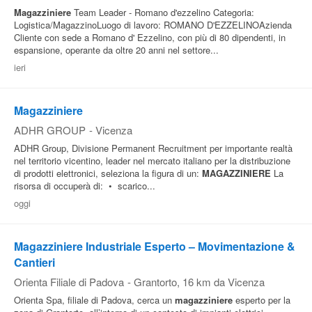
Magazziniere
Team Leader - Romano d'ezzelino Categoria:
Logistica/MagazzinoLuogo di lavoro: ROMANO D'EZZELINOAzienda
Cliente con sede a Romano d' Ezzelino, con più di 80 dipendenti, in
espansione, operante da oltre 20 anni nel settore...
ieri
Magazziniere
ADHR GROUP
-
Vicenza
ADHR Group, Divisione Permanent Recruitment per importante realtà
nel territorio vicentino, leader nel mercato italiano per la distribuzione
di prodotti elettronici, seleziona la figura di un:
MAGAZZINIERE
La
risorsa di occuperà di: • scarico...
oggi
Magazziniere Industriale Esperto – Movimentazione &
Cantieri
Orienta Filiale di Padova
-
Grantorto
, 16 km da Vicenza
Orienta Spa, filiale di Padova, cerca un
magazziniere
esperto per la