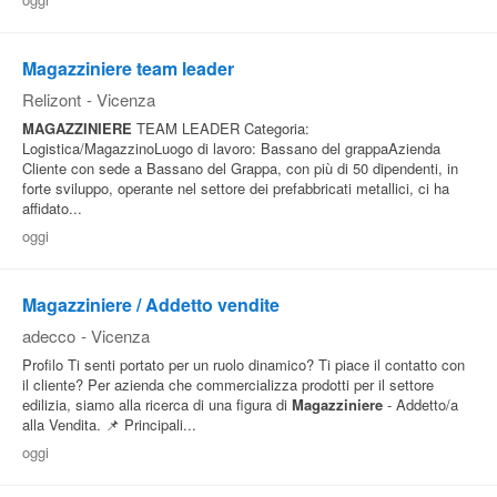
Pubblica
Offerte
Magazziniere team leader
Relizont
-
Vicenza
MAGAZZINIERE
TEAM LEADER Categoria:
Area
Logistica/MagazzinoLuogo di lavoro: Bassano del grappaAzienda
Aziende
Cliente con sede a Bassano del Grappa, con più di 50 dipendenti, in
forte sviluppo, operante nel settore dei prefabbricati metallici, ci ha
affidato...
oggi
Magazziniere / Addetto vendite
adecco
-
Vicenza
Profilo Ti senti portato per un ruolo dinamico? Ti piace il contatto con
il cliente? Per azienda che commercializza prodotti per il settore
edilizia, siamo alla ricerca di una figura di
Magazziniere
- Addetto/a
alla Vendita. 📌 Principali...
oggi