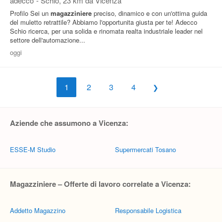
adecco
-
Schio
, 23 km da Vicenza
Profilo Sei un
magazziniere
preciso, dinamico e con un'ottima guida
del muletto retrattile? Abbiamo l'opportunita giusta per te! Adecco
Schio ricerca, per una solida e rinomata realta industriale leader nel
settore dell'automazione...
oggi
1
2
3
4
Aziende che assumono a Vicenza:
ESSE-M Studio
Supermercati Tosano
Magazziniere – Offerte di lavoro correlate a Vicenza:
Addetto Magazzino
Responsabile Logistica