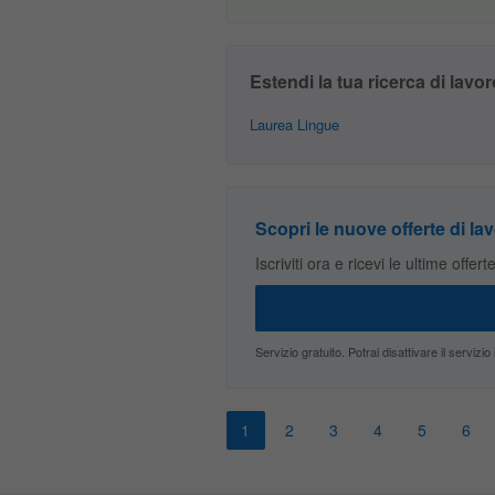
Estendi la tua ricerca di lavor
Laurea Lingue
Scopri le nuove offerte di lav
Iscriviti ora e ricevi le ultime offer
Servizio gratuito. Potrai disattivare il servi
1
2
3
4
5
6