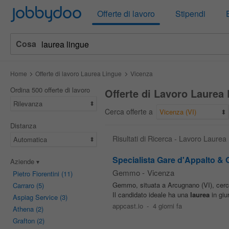
Jobbydoo
Offerte di lavoro
Stipendi
Cosa
Home
Offerte di lavoro Laurea Lingue
Vicenza
Ordina 500 offerte di lavoro
Offerte di Lavoro Laurea
Rilevanza
Cerca offerte a
Vicenza (VI)
Distanza
Risultati di Ricerca - Lavoro Laure
Automatica
Specialista Gare d'Appalto & O
Aziende
Gemmo
-
Vicenza
Pietro Fiorentini
(11)
Gemmo, situata a Arcugnano (VI), cerca 
Carraro
(5)
Il candidato ideale ha una
laurea
in giu
Aspiag Service
(3)
appcast.io
-
4 giorni fa
Athena
(2)
Grafton
(2)