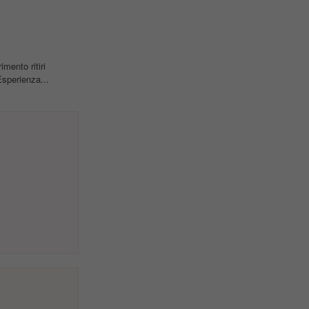
mento ritiri
perienza...