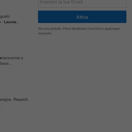
eguato
: •
Laurea
...
Servizio gratuito. Potrai disattivare il servizio in qualunque
momento
e
/economia e
'anni...
nsegna. Requisiti
.