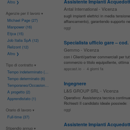
Assistente Impianti Acquedot
Altro
Antal International
-
Vicenza
Agenzie per il lavoro
sugli impianti elettrici in media tensi
Michael Page
(27)
affiancamento), garantendo supporto nel
Manpower
(16)
oggi
Etjca
(15)
Job Italia SpA
(12)
Specialista ufficio gare – cod.
Relizont
(12)
Gemmo
-
Vicenza
Altro
con i Clienti/partner commerciali per tutt
commercio o titolo equipollente, ottim
Tipo di contratto
appcast.io
-
4 giorni fa
Tempo indeterminato
(22)
Tempo determinato
(6)
Ingegnere
Temporaneo/Occasionale
(3)
L&S GROUP SRL
-
Vicenza
A progetto
(2)
Operativo: Assistenza tecnica continuati
Apprendistato
(1)
Richiesti Il candidato ideale possiede
oggi
Orario di lavoro
Full-time
(37)
Assistente Impianti Acquedot
Stipendio annuo