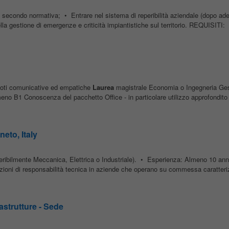
one secondo normativa; • Entrare nel sistema di reperibilità aziendale (dopo ad
la gestione di emergenze e criticità impiantistiche sul territorio. REQUISITI
 Doti comunicative ed empatiche
Laurea
magistrale Economia o Ingegneria Ges
meno B1 Conoscenza del pacchetto Office - in particolare utilizzo approfondito 
eto, Italy
eribilmente Meccanica, Elettrica o Industriale). • Esperienza: Almeno 10 anni 
sizioni di responsabilità tecnica in aziende che operano su commessa caratteri
astrutture - Sede