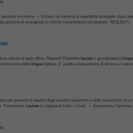
to
one secondo normativa; • Entrare nel sistema di reperibilità aziendale (dopo ad
la gestione di emergenze e criticità impiantistiche sul territorio. REQUISITI
 160
e le attività di back office. Requisiti Preferibile
laurea
in giurisprudenza/
lingu
a conoscenza della
lingua
inglese. E' gradita un'esperienza di almeno un paio d
va per garantire il rispetto degli standard qualitativi e delle tempistiche di co
: • Formazione:
Laurea
in Ingegneria Edile o Civile. • Competenze Tecniche..
to