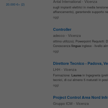
Antal International
-
Vicenza
20.000 €
+ (2)
sugli impianti elettrici in media tensi
affiancamento), garantendo supporto nel
oggi
Controller
adecco
-
Vicenza
ottimo utilizzo); Powerpoint Requisiti:
Conoscenza
lingua
inglese - livello al
oggi
Direttore Tecnico - Padova, Ven
LHH
-
Vicenza
Formazione:
Laurea
in Ingegneria (pref
tecnici, di cui almeno 5 maturati in po
oggi
Project Control Area Nord Infr
Gruppo ICM
-
Vicenza