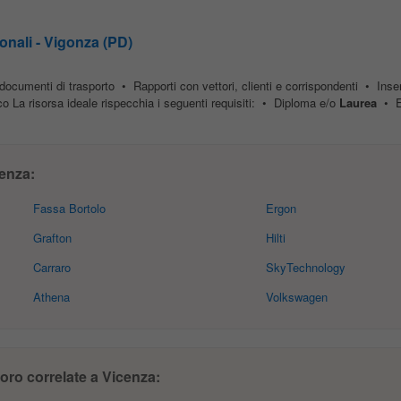
onali - Vigonza (PD)
ocumenti di trasporto • Rapporti con vettori, clienti e corrispondenti • Inseri
co La risorsa ideale rispecchia i seguenti requisiti: • Diploma e/o
Laurea
• Es
enza:
Fassa Bortolo
Ergon
Grafton
Hilti
Carraro
SkyTechnology
Athena
Volkswagen
voro correlate a Vicenza: