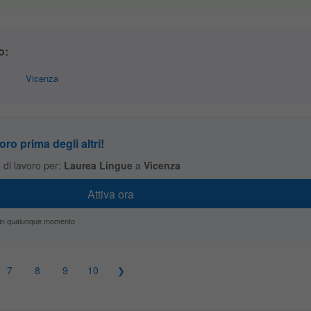
o:
Vicenza
oro prima degli altri!
te di lavoro per:
Laurea Lingue
a
Vicenza
zio in qualunque momento
7
8
9
10