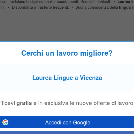
ione; - revisione budget ed analisi scostamenti. Requisiti richiesti: •
Laurea
in
anni; • Disponibilità a trasferte frequenti; • Buona conoscenza della
lingua
in
eribilmente Meccanica, Elettrica o Industriale). • Esperienza: Almeno 10 anni 
sizioni di responsabilità tecnica in aziende che operano su commessa caratteri
Cerchi un lavoro migliore?
 e Ambiente e Certificazione Prodotto
Laurea Lingue
a
Vicenza
urea
in Chimica, Scienza dei Materiali, ecc)); saranno presi in considerazion
di esperienza in posizione analoga o assimilabile in azienda modernamente org
Ricevi
e in esclusiva le nuove offerte di lavoro
gratis
Accedi con Google
eribilmente Meccanica, Elettrica o Industriale). • Esperienza: Almeno 10 anni 
sizioni di responsabilità tecnica in aziende che operano su commessa caratteri