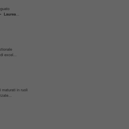
eguato
: •
Laurea
...
tionale
di excel...
maturati in ruoli
zzate...