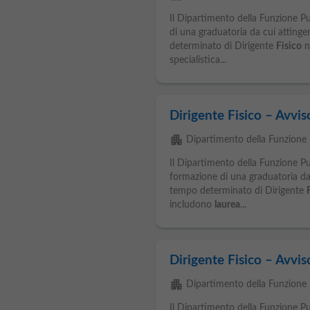
Il Dipartimento della Funzione P
di una graduatoria da cui attinge
determinato di Dirigente
Fisico
ne
specialistica...
Dirigente Fisico – Avvis
apartment
Dipartimento della Funzione 
Il Dipartimento della Funzione P
formazione di una graduatoria da 
tempo determinato di Dirigente
includono
laurea
...
Dirigente Fisico – Avvis
apartment
Dipartimento della Funzione 
Il Dipartimento della Funzione P