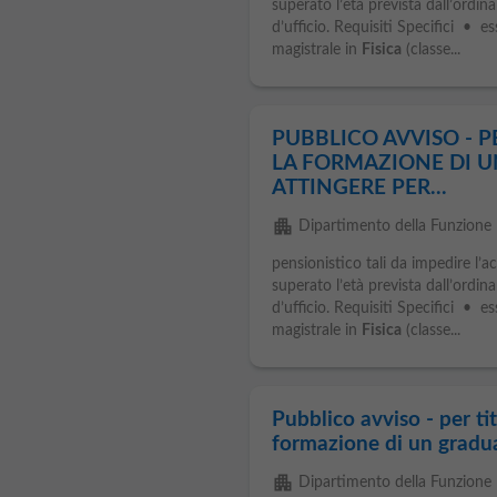
superato l’età prevista dall’ordi
d’ufficio. Requisiti Specifici • e
magistrale in
Fisica
(classe...
PUBBLICO AVVISO - P
LA FORMAZIONE DI U
ATTINGERE PER...
apartment
Dipartimento della Funzione 
pensionistico tali da impedire l’
superato l’età prevista dall’ordi
d’ufficio. Requisiti Specifici • e
magistrale in
Fisica
(classe...
Pubblico avviso - per tit
formazione di un graduat
apartment
Dipartimento della Funzione 