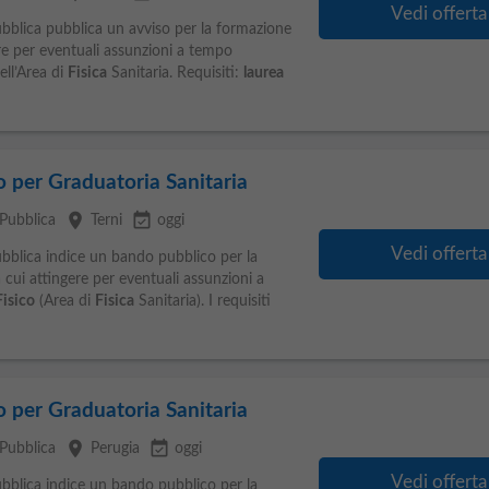
Vedi offerta
ubblica pubblica un avviso per la formazione
re per eventuali assunzioni a tempo
ll’Area di
Fisica
Sanitaria. Requisiti:
laurea
o per Graduatoria Sanitaria
place
event_available
Pubblica
Terni
oggi
Vedi offerta
ubblica indice un bando pubblico per la
cui attingere per eventuali assunzioni a
Fisico
(Area di
Fisica
Sanitaria). I requisiti
o per Graduatoria Sanitaria
place
event_available
Pubblica
Perugia
oggi
Vedi offerta
ubblica indice un bando pubblico per la