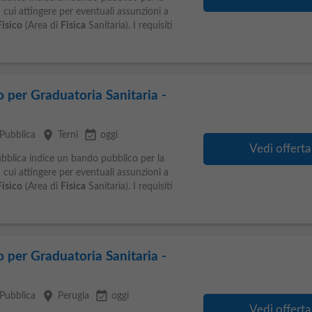
cui attingere per eventuali assunzioni a
Fisico
(Area di
Fisica
Sanitaria). I requisiti
o per Graduatoria Sanitaria -
place
event_available
Pubblica
Terni
oggi
Vedi offerta
ubblica indice un bando pubblico per la
cui attingere per eventuali assunzioni a
Fisico
(Area di
Fisica
Sanitaria). I requisiti
o per Graduatoria Sanitaria -
place
event_available
Pubblica
Perugia
oggi
Vedi offerta