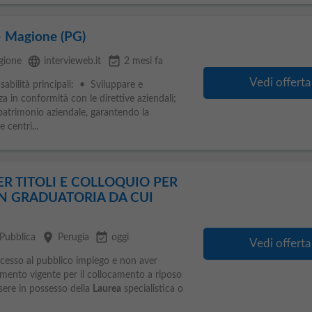
Magione (PG)
language
event_available
gione
intervieweb.it
2 mesi fa
Vedi offerta
sabilità principali: • Sviluppare e
a in conformità con le direttive aziendali;
atrimonio aziendale, garantendo la
 centri...
ER TITOLI E COLLOQUIO PER
N GRADUATORIA DA CUI
place
event_available
Pubblica
Perugia
oggi
Vedi offerta
accesso al pubblico impiego e non aver
namento vigente per il collocamento a riposo
ssere in possesso della
Laurea
specialistica o