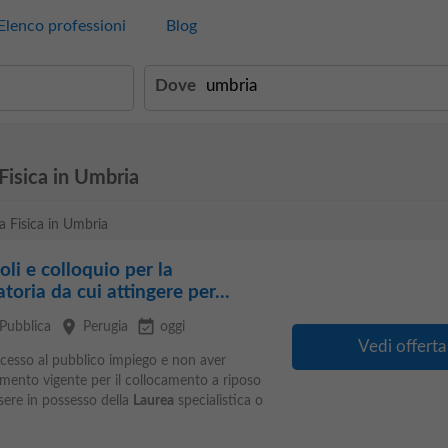
Elenco professioni
Blog
Dove
Fisica in Umbria
ea Fisica in Umbria
oli e colloquio per la
oria da cui attingere per...
place
event_available
Pubblica
Perugia
oggi
Vedi offerta
accesso al pubblico impiego e non aver
namento vigente per il collocamento a riposo
ssere in possesso della
Laurea
specialistica o