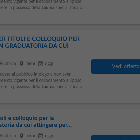
namento vigente per il collocamento a riposo
ssere in possesso della
Laurea
specialistica o
ER TITOLI E COLLOQUIO PER
N GRADUATORIA DA CUI
place
event_available
Pubblica
Terni
oggi
Vedi offerta
accesso al pubblico impiego e non aver
namento vigente per il collocamento a riposo
ssere in possesso della
Laurea
specialistica o
oli e colloquio per la
oria da cui attingere per...
place
event_available
Pubblica
Terni
oggi