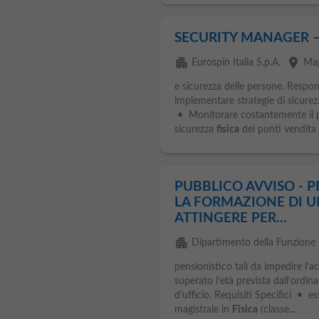
SECURITY MANAGER – 
apartment
place
Eurospin Italia S.p.A.
Ma
e sicurezza delle persone. Respon
implementare strategie di sicurezz
• Monitorare costantemente il p
sicurezza
fisica
dei punti vendita e
PUBBLICO AVVISO - P
LA FORMAZIONE DI U
ATTINGERE PER...
apartment
Dipartimento della Funzione 
pensionistico tali da impedire l’
superato l’età prevista dall’ordi
d’ufficio. Requisiti Specifici • e
magistrale in
Fisica
(classe...