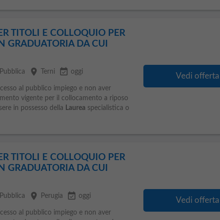
ER TITOLI E COLLOQUIO PER
N GRADUATORIA DA CUI
place
event_available
Pubblica
Terni
oggi
Vedi offerta
accesso al pubblico impiego e non aver
namento vigente per il collocamento a riposo
ssere in possesso della
Laurea
specialistica o
ER TITOLI E COLLOQUIO PER
N GRADUATORIA DA CUI
place
event_available
Pubblica
Perugia
oggi
Vedi offerta
accesso al pubblico impiego e non aver