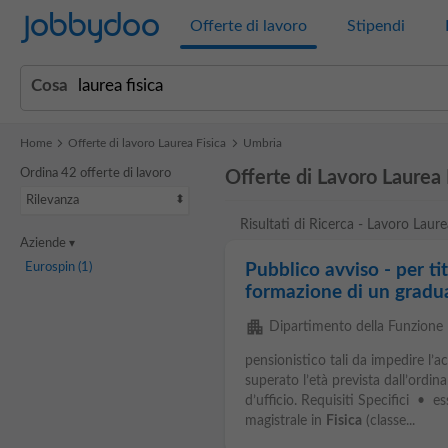
Jobbydoo
Offerte di lavoro
Stipendi
Cosa
Home
Offerte di lavoro Laurea Fisica
Umbria
Ordina 42 offerte di lavoro
Offerte di Lavoro Laurea 
Rilevanza
Risultati di Ricerca - Lavoro Laur
Aziende
Eurospin
(1)
Pubblico avviso - per tit
formazione di un graduat
apartment
Dipartimento della Funzione 
pensionistico tali da impedire l’
superato l’età prevista dall’ordi
d’ufficio. Requisiti Specifici • e
magistrale in
Fisica
(classe...