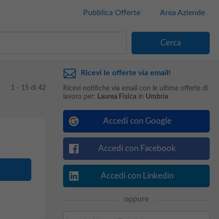
Pubblica Offerte
Area Aziende
Ricevi le offerte via email!
1 - 15 di 42
Ricevi notifiche via email con le ultime offerte di
lavoro per:
Laurea Fisica
in
Umbria
Accedi con Google
Accedi con Facebook
Accedi con Linkedin
oppure