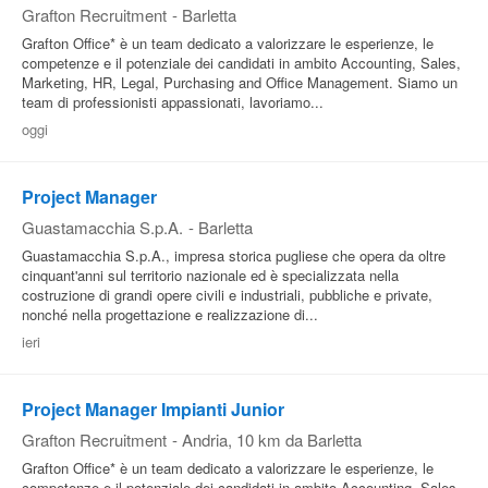
Grafton Recruitment
-
Barletta
Grafton Office* è un team dedicato a valorizzare le esperienze, le
competenze e il potenziale dei candidati in ambito Accounting, Sales,
Marketing, HR, Legal, Purchasing and Office Management. Siamo un
team di professionisti appassionati, lavoriamo...
oggi
Project Manager
Guastamacchia S.p.A.
-
Barletta
Guastamacchia S.p.A., impresa storica pugliese che opera da oltre
cinquant'anni sul territorio nazionale ed è specializzata nella
costruzione di grandi opere civili e industriali, pubbliche e private,
nonché nella progettazione e realizzazione di...
ieri
Project Manager Impianti Junior
Grafton Recruitment
-
Andria
, 10 km da Barletta
Grafton Office* è un team dedicato a valorizzare le esperienze, le
competenze e il potenziale dei candidati in ambito Accounting, Sales,