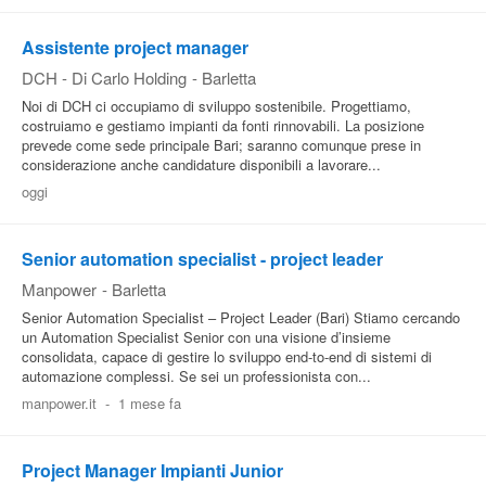
Pubblica
Assistente project manager
Offerte
DCH - Di Carlo Holding
-
Barletta
Noi di DCH ci occupiamo di sviluppo sostenibile. Progettiamo,
costruiamo e gestiamo impianti da fonti rinnovabili. La posizione
Area
prevede come sede principale Bari; saranno comunque prese in
Aziende
considerazione anche candidature disponibili a lavorare...
oggi
Senior automation specialist - project leader
Manpower
-
Barletta
Senior Automation Specialist – Project Leader (Bari) Stiamo cercando
un Automation Specialist Senior con una visione d’insieme
consolidata, capace di gestire lo sviluppo end-to-end di sistemi di
automazione complessi. Se sei un professionista con...
manpower.it
-
1 mese fa
Project Manager Impianti Junior