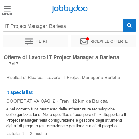
Jobbydoo
Jobbydoo
IT Project Manager, Barletta
Offerte
di
Filtri
Ricevi le offerte
lavoro
Offerte di Lavoro IT Project Manager a Barletta
1 - 7 di 7
Stipendi
Risultati di Ricerca - Lavoro IT Project Manager a Barletta
Elenco
It specialist
professioni
COOPERATIVA OASI 2
-
Trani
, 12 km da Barletta
e nel corretto funzionamento delle infrastrutture tecnologiche
Blog
dell’organizzazione. Nello specifico si occuperà di: • Supportare il
Project
Manager
nella configurazione e gestione degli strumenti
digitali di progetto (es. creazione e gestione e-mail di progetto...
factorial.it
-
2 mesi fa