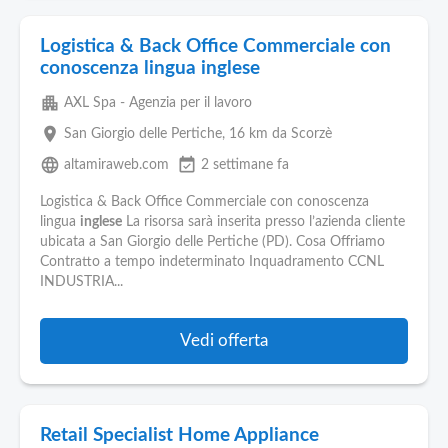
Logistica & Back Office Commerciale con
conoscenza lingua inglese
apartment
AXL Spa - Agenzia per il lavoro
place
San Giorgio delle Pertiche
, 16 km da Scorzè
language
event_available
altamiraweb.com
2 settimane fa
Logistica & Back Office Commerciale con conoscenza
lingua
inglese
La risorsa sarà inserita presso l’azienda cliente
ubicata a San Giorgio delle Pertiche (PD). Cosa Offriamo
Contratto a tempo indeterminato Inquadramento CCNL
INDUSTRIA...
Vedi offerta
Retail Specialist Home Appliance