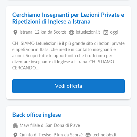
Cerchiamo Insegnanti per Lezioni Private e
Ripetizioni di Inglese a Istrana
place
language
event_available
Istrana
, 12 km da Scorzè
letuelezioni.it
oggi
CHI SIAMO Letuelezioni è il più grande sito di lezioni private
e ripetizioni in Italia, che mette in contatto insegnanti e
alunni. Scopri tutte le opportunità che ti offriamo per
diventare insegnante di
Inglese
a Istrana. CHI STIAMO
CERCANDO...
Vedi offerta
Back office inglese
apartment
Maw filiale di San Dona di Piave
place
language
Quinto di Treviso
, 9 km da Scorzè
technojobs.it