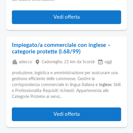
Pubblica
Offerte
Vedi offerta
Area
Aziende
Impiegato/a commerciale con inglese –
categorie protette (l.68/99)
apartment
place
event_available
adecco
Cadoneghe
, 21 km da Scorzè
oggi
produzione, logistica e amministrazione per assicurare una
gestione efficiente delle commesse; Gestire la
corrispondenza commerciale in lingua italiana e
inglese
. Skill
e Professionalita Requisiti richiesti: Appartenenza alle
Categorie Protette ai sensi...
Vedi offerta