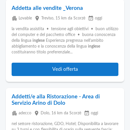
Addetta alle vendite _Verona
apartment
place
event_available
Lovable
Treviso
, 15 km da Scorzè
oggi
la vendita assistita • tensione agli obiettivi • buon utilizzo
del computer e del pacchetto office • buona conoscenza
della lingua
inglese
Esperienza pregressa nell'ambito
abbigliamento e la conoscenza della lingua
inglese
costituiranno titolo preferenziale...
Vedi offerta
Addetti/e alla Ristorazione - Area di
Servizio Arino di Dolo
apartment
place
event_available
adecco
Dolo
, 16 km da Scorzè
oggi
nel settore ristorazione, GDO, Hotel; Disponibilita a lavorare
su 3 turni e con flessibilita di orario sulla seguente fascia: