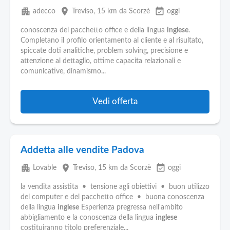
apartment
place
event_available
adecco
Treviso
, 15 km da Scorzè
oggi
conoscenza del pacchetto office e della lingua
inglese
.
Completano il profilo orientamento al cliente e al risultato,
spiccate doti analitiche, problem solving, precisione e
attenzione al dettaglio, ottime capacita relazionali e
comunicative, dinamismo...
Vedi offerta
Addetta alle vendite Padova
apartment
place
event_available
Lovable
Treviso
, 15 km da Scorzè
oggi
la vendita assistita • tensione agli obiettivi • buon utilizzo
del computer e del pacchetto office • buona conoscenza
della lingua
inglese
Esperienza pregressa nell'ambito
abbigliamento e la conoscenza della lingua
inglese
costituiranno titolo preferenziale...