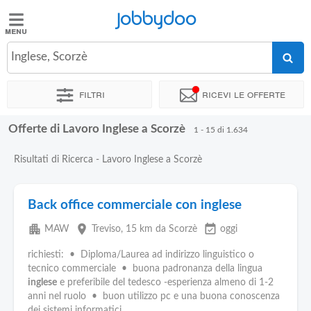
Jobbydoo
Jobbydoo
Inglese, Scorzè
Offerte
di
Filtri
Ricevi le offerte
lavoro
Offerte di Lavoro Inglese a Scorzè
1 - 15 di 1.634
Stipendi
Risultati di Ricerca - Lavoro Inglese a Scorzè
Elenco
professioni
Back office commerciale con inglese
apartment
place
event_available
MAW
Treviso
, 15 km da Scorzè
oggi
Blog
richiesti: • Diploma/Laurea ad indirizzo linguistico o
tecnico commerciale • buona padronanza della lingua
inglese
e preferibile del tedesco -esperienza almeno di 1-2
anni nel ruolo • buon utilizzo pc e una buona conoscenza
dei sistemi informatici...