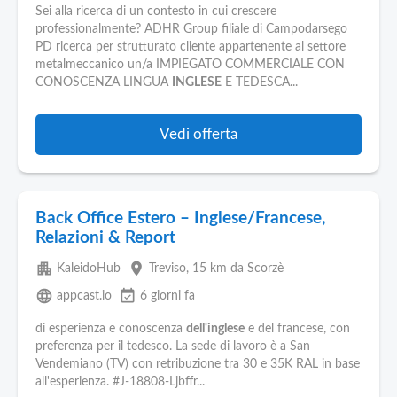
Sei alla ricerca di un contesto in cui crescere
professionalmente? ADHR Group filiale di Campodarsego
PD ricerca per strutturato cliente appartenente al settore
metalmeccanico un/a IMPIEGATO COMMERCIALE CON
CONOSCENZA LINGUA
INGLESE
E TEDESCA...
Vedi offerta
Back Office Estero – Inglese/Francese,
Relazioni & Report
apartment
place
KaleidoHub
Treviso
, 15 km da Scorzè
language
event_available
appcast.io
6 giorni fa
di esperienza e conoscenza
dell'inglese
e del francese, con
preferenza per il tedesco. La sede di lavoro è a San
Vendemiano (TV) con retribuzione tra 30 e 35K RAL in base
all'esperienza. #J-18808-Ljbffr...