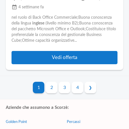
event_available
4 settimane fa
nel ruolo di Back Office Commerciale;Buona conoscenza
della lingua
inglese
(livello minimo B2);Buona conoscenza
del pacchetto Microsoft Office e Outlook;Costituisce titolo
preferenziale la conoscenza del gestionale Business
Cube;Ottime capacità organizzative...
Vedi offerta
1
2
3
4
Aziende che assumono a Scorzè:
Golden Point
Percassi