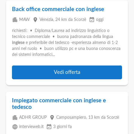
Back office commerciale con inglese
apartment
place
event_available
MAW
Venezia
, 24 km da Scorzè
oggi
richiesti: • Diploma/Laurea ad indirizzo linguistico o
tecnico commerciale • buona padronanza della lingua
inglese
e preferibile del tedesco -esperienza almeno di 1-2
anni nel ruolo • buon utilizzo pc e una buona conoscenza
dei sistemi informatici...
Vedi offerta
Impiegato commerciale con inglese e
tedesco
apartment
place
ADHR GROUP
Camposampiero
, 13 km da Scorzè
language
event_available
intervieweb.it
3 giorni fa