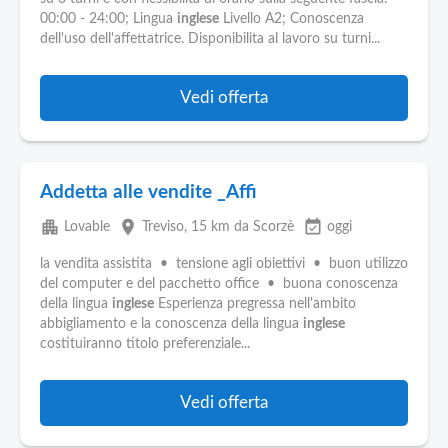
00:00 - 24:00; Lingua
inglese
Livello A2; Conoscenza
dell'uso dell'affettatrice. Disponibilita al lavoro su turni...
Vedi offerta
Addetta alle vendite _Affi
apartment
place
event_available
Lovable
Treviso
, 15 km da Scorzè
oggi
la vendita assistita • tensione agli obiettivi • buon utilizzo
del computer e del pacchetto office • buona conoscenza
della lingua
inglese
Esperienza pregressa nell'ambito
abbigliamento e la conoscenza della lingua
inglese
costituiranno titolo preferenziale...
Vedi offerta