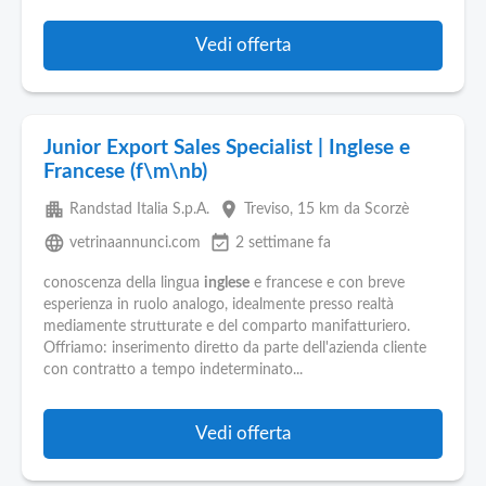
Vedi offerta
Junior Export Sales Specialist | Inglese e
Francese (f\m\nb)
apartment
place
Randstad Italia S.p.A.
Treviso
, 15 km da Scorzè
language
event_available
vetrinaannunci.com
2 settimane fa
conoscenza della lingua
inglese
e francese e con breve
esperienza in ruolo analogo, idealmente presso realtà
mediamente strutturate e del comparto manifatturiero.
Offriamo: inserimento diretto da parte dell'azienda cliente
con contratto a tempo indeterminato...
Vedi offerta