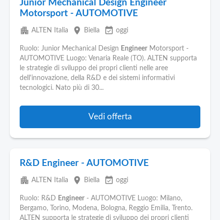
Junior Mechanical Design Engineer
Motorsport - AUTOMOTIVE
apartment
place
event_available
ALTEN Italia
Biella
oggi
Ruolo: Junior Mechanical Design
Engineer
Motorsport -
AUTOMOTIVE Luogo: Venaria Reale (TO). ALTEN supporta
le strategie di sviluppo dei propri clienti nelle aree
dell'innovazione, della R&D e dei sistemi informativi
tecnologici. Nato più di 30...
Vedi offerta
R&D Engineer - AUTOMOTIVE
apartment
place
event_available
ALTEN Italia
Biella
oggi
Ruolo: R&D
Engineer
- AUTOMOTIVE Luogo: Milano,
Bergamo, Torino, Modena, Bologna, Reggio Emilia, Trento.
ALTEN supporta le strategie di sviluppo dei propri clienti