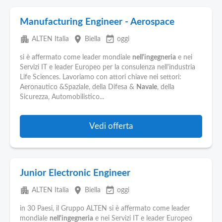
Manufacturing Engineer - Aerospace
apartment
place
event_available
ALTEN Italia
Biella
oggi
si è affermato come leader mondiale
nell'ingegneria
e nei
Servizi IT e leader Europeo per la consulenza nell'industria
Life Sciences. Lavoriamo con attori chiave nei settori:
Aeronautico &Spaziale, della Difesa &
Navale
, della
Sicurezza, Automobilistico...
Vedi offerta
Junior Electronic Engineer
apartment
place
event_available
ALTEN Italia
Biella
oggi
in 30 Paesi, il Gruppo ALTEN si è affermato come leader
mondiale
nell'ingegneria
e nei Servizi IT e leader Europeo