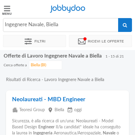
Jobbydoo
Jobbydoo
Ingegnere Navale, Biella
Offerte
di
Filtri
Ricevi le offerte
lavoro
Offerte di Lavoro Ingegnere Navale a Biella
1 - 15 di 21
Stipendi
Cerca offerte a
Elenco
Risultati di Ricerca - Lavoro Ingegnere Navale a Biella
professioni
Neolaureati - MBD Engineer
Blog
apartment
place
event_available
Teoresi Group
Biella
oggi
Sicurezza, è alla ricerca di un/una: Neolaureati - Model
Based Design
Engineer
Il/la candidat* ideale ha conseguito
la laurea in
Ingegneria
Aeronautica/Aerospaziale,
Navale
o