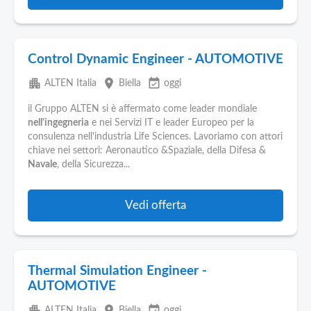
Control Dynamic Engineer - AUTOMOTIVE
apartment
place
event_available
ALTEN Italia
Biella
oggi
il Gruppo ALTEN si è affermato come leader mondiale
nell'ingegneria
e nei Servizi IT e leader Europeo per la
consulenza nell'industria Life Sciences. Lavoriamo con attori
chiave nei settori: Aeronautico &Spaziale, della Difesa &
Navale
, della Sicurezza...
Vedi offerta
Thermal Simulation Engineer -
AUTOMOTIVE
apartment
place
event_available
ALTEN Italia
Biella
oggi