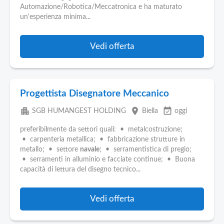
Pubblica
Automazione/Robotica/Meccatronica e ha maturato
Offerte
un'esperienza minima...
Area
Vedi offerta
Aziende
Progettista Disegnatore Meccanico
apartment
place
event_available
SGB HUMANGEST HOLDING
Biella
oggi
preferibilmente da settori quali: • metalcostruzione;
• carpenteria metallica; • fabbricazione strutture in
metallo; • settore
navale
; • serramentistica di pregio;
• serramenti in alluminio e facciate continue; • Buona
capacità di lettura del disegno tecnico...
Vedi offerta