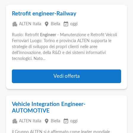
Retrofit engineer-Railway
apartment
place
event_available
ALTEN Italia
Biella
oggi
Ruolo: Retrofit
Engineer
- Manutenzione e Retrofit Veicoli
Ferroviari Luogo: Torino e provincia ALTEN supporta le
strategie di sviluppo dei propri clienti nelle aree
dell'innovazione, della R&D e dei sistemi informativi
tecnologici. Nato...
Vedi offerta
Vehicle Integration Engineer-
AUTOMOTIVE
apartment
place
event_available
ALTEN Italia
Biella
oggi
il Gruppo ALTEN si è affermato come leader mondiale