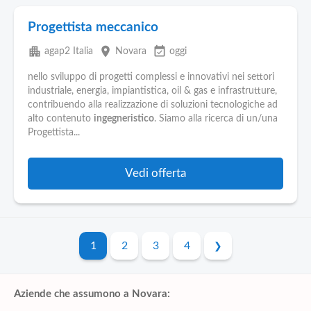
Progettista meccanico
apartment
place
event_available
agap2 Italia
Novara
oggi
nello sviluppo di progetti complessi e innovativi nei settori
industriale, energia, impiantistica, oil & gas e infrastrutture,
contribuendo alla realizzazione di soluzioni tecnologiche ad
alto contenuto
ingegneristico
. Siamo alla ricerca di un/una
Progettista...
Vedi offerta
1
2
3
4
Aziende che assumono a Novara: