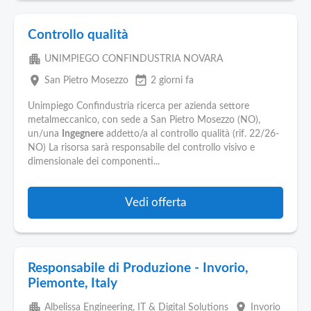
Controllo qualità
apartment
UNIMPIEGO CONFINDUSTRIA NOVARA
place
event_available
San Pietro Mosezzo
2 giorni fa
Unimpiego Confindustria ricerca per azienda settore
metalmeccanico, con sede a San Pietro Mosezzo (NO),
un/una
Ingegnere
addetto/a al controllo qualità (rif. 22/26-
NO) La risorsa sarà responsabile del controllo visivo e
dimensionale dei componenti...
Vedi offerta
Responsabile di Produzione - Invorio,
Piemonte, Italy
apartment
place
Albelissa Engineering, IT & Digital Solutions
Invorio