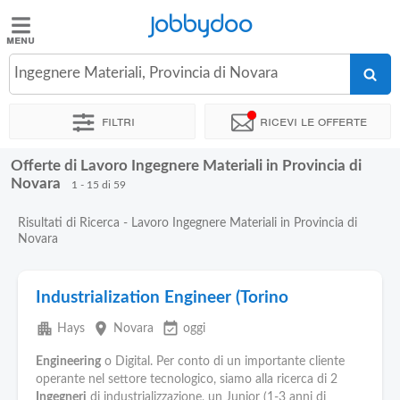
Jobbydoo
Jobbydoo
Ingegnere Materiali, Provincia di Novara
Offerte
di
Filtri
Ricevi le offerte
lavoro
Offerte di Lavoro Ingegnere Materiali in Provincia di
Stipendi
Novara
1 - 15 di 59
Risultati di Ricerca - Lavoro Ingegnere Materiali in Provincia di
Elenco
Novara
professioni
Industrialization Engineer (Torino
Blog
apartment
place
event_available
Hays
Novara
oggi
Engineering
o Digital. Per conto di un importante cliente
operante nel settore tecnologico, siamo alla ricerca di 2
Ingegneri
di industrializzazione, un Junior (1-3 anni di