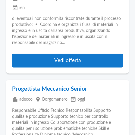
event_available
ieri
di eventuali non conformità riscontrate durante il processo
produttivo; • Coordina e organizza i flussi di
materiali
in
ingresso e in uscita dall’area produttiva, organizzando
l’ispezione dei
materiali
in ingresso e in uscita con il
responsabile del magazzino...
Vedi offerta
Progettista Meccanico Senior
apartment
place
event_available
adecco
Borgomanero
oggi
Responsabile Ufficio Tecnico Responsabilita Supporto
qualita e produzione Supporto tecnico per controllo
materiali
in ingresso Collaborazione con produzione e
qualita per risoluzione problematiche tecniche Skill e
Professionalita Diploma tecnico (Meccanico...