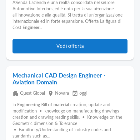
Azienda L'azienda è una realtà consolidata nel settore
Automotive Interiors, ed è nota per la sua attenzione
all'innovazione e alla qualità. Si tratta di un'organizzazione
internazionale ed in forte espansione. Offerta La figura di
Cost
Engineer
...
Vedi offerta
Mechanical CAD Design Engineer -
Aviation Domain
apartment
place
event_available
Quest Global
Novara
oggi
in
Engineering
Bill of
material
creation, update and
modification • knowledge on manufacturing drawings
creation and drawing reading skills. • Knowledge on the
Geometric dimension & Tolerance
• Familiarity/Understanding of industry codes and
standards such as...