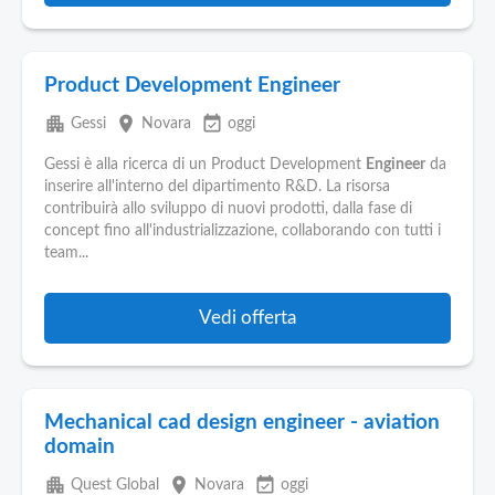
Product Development Engineer
apartment
place
event_available
Gessi
Novara
oggi
Gessi è alla ricerca di un Product Development
Engineer
da
inserire all'interno del dipartimento R&D. La risorsa
contribuirà allo sviluppo di nuovi prodotti, dalla fase di
concept fino all'industrializzazione, collaborando con tutti i
team...
Vedi offerta
Mechanical cad design engineer - aviation
domain
apartment
place
event_available
Quest Global
Novara
oggi