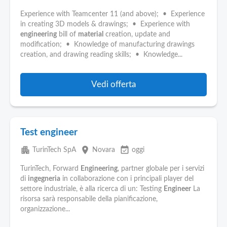
Experience with Teamcenter 11 (and above); • Experience
in creating 3D models & drawings; • Experience with
engineering
bill of
material
creation, update and
modification; • Knowledge of manufacturing drawings
creation, and drawing reading skills; • Knowledge...
Vedi offerta
Test engineer
apartment
place
event_available
TurinTech SpA
Novara
oggi
TurinTech, Forward
Engineering
, partner globale per i servizi
di
ingegneria
in collaborazione con i principali player del
settore industriale, è alla ricerca di un: Testing
Engineer
La
risorsa sarà responsabile della pianificazione,
organizzazione...