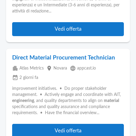
Pubblica
esperienza) e un Intermediate (3-6 anni di esperienza), per
Offerte
attività di redazione...
Area
Vedi offerta
Aziende
Direct Material Procurement Technician
apartment
place
language
Atlas Metrics
Novara
appcast.io
event_available
2 giorni fa
improvement initiatives. • Do proper stakeholder
management. • Actively engage and coordinate with AIT,
engineering
, and quality departments to align on
material
specifications and quality assurance and compliance
requirements. • Have the financial overview...
Vedi offerta