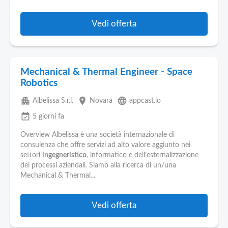
Vedi offerta
Mechanical & Thermal Engineer - Space
Robotics
apartment
place
language
Albelissa S.r.l.
Novara
appcast.io
event_available
5 giorni fa
Overview Albelissa è una società internazionale di
consulenza che offre servizi ad alto valore aggiunto nei
settori
ingegneristico
, informatico e dell’esternalizzazione
dei processi aziendali. Siamo alla ricerca di un/una
Mechanical & Thermal...
Vedi offerta