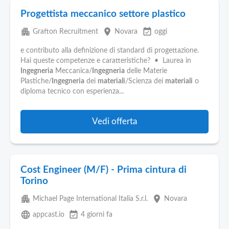
Progettista meccanico settore plastico
apartment
place
event_available
Grafton Recruitment
Novara
oggi
e contributo alla definizione di standard di progettazione.
Hai queste competenze e caratteristiche? • Laurea in
Ingegneria
Meccanica/
Ingegneria
delle Materie
Plastiche/
Ingegneria
dei
materiali
/Scienza dei
materiali
o
diploma tecnico con esperienza...
Vedi offerta
Cost Engineer (M/F) - Prima cintura di
Torino
apartment
place
Michael Page International Italia S.r.l.
Novara
language
event_available
appcast.io
4 giorni fa