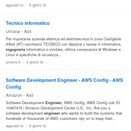
appcast.io
-
5 giorni fa
Pubblica
Offerte
Tecnico informatico
Umana
-
Asti
Area
Per importante azienda elettrica ed elettrotecnica in zona Costigliole
Aziende
d'Asti (AT) cerchiamo TECNICO con diploma o laurea in informatica,
ingegneria
informatica o similare, ottima conoscenza di Windows e
Linux e specifiche di sicurezza...
umana.it
-
4 giorni fa
Software Development Engineer - AWS Config - AWS
Config
Amazon
-
Asti
Software Development
Engineer
, AWS Config, AWS Config Job ID:
10487479 | Amazon Development Center U.S., Inc. Are you a
software development
engineer
who wants to build the systems that
hundreds of thousands of AWS customers rely on to keep their...
appcast.io
-
6 giorni fa