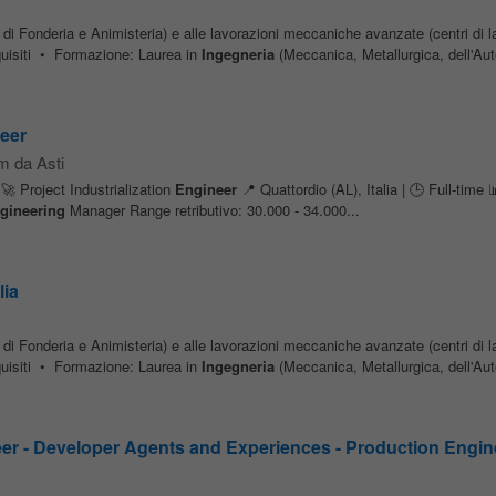
di Fonderia e Animisteria) e alle lavorazioni meccaniche avanzate (centri di l
quisiti • Formazione: Laurea in
Ingegneria
(Meccanica, Metallurgica, dell'Au
neer
m da Asti
🚀 Project Industrialization
Engineer
📍 Quattordio (AL), Italia | 🕒 Full-time
gineering
Manager Range retributivo: 30.000 - 34.000...
lia
di Fonderia e Animisteria) e alle lavorazioni meccaniche avanzate (centri di l
quisiti • Formazione: Laurea in
Ingegneria
(Meccanica, Metallurgica, dell'Au
r - Developer Agents and Experiences - Production Engin