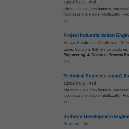
agap2 Italia
-
Asti
alla metallurgia (con focus su
processi
robotizzazione e isole robotizzate). Re
ieri
Project Industrialization Engi
Essex Solutions
-
Quattordio
, 16 k
Essex Solutions Italy sta cercando un: 
Engineering
👤 Riporta a:
Process
En
oggi
Technical Engineer - agap2 Ita
agap2 Italia
-
Asti
alla metallurgia (con focus su
processi
robotizzazione e isole robotizzate). Re
ieri
Software Development Enginee
Amazon
-
Asti