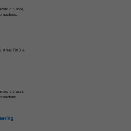
avoro a 5 assi,
tomazione...
 📊 Area: R&D &
avoro a 5 assi,
tomazione...
eering