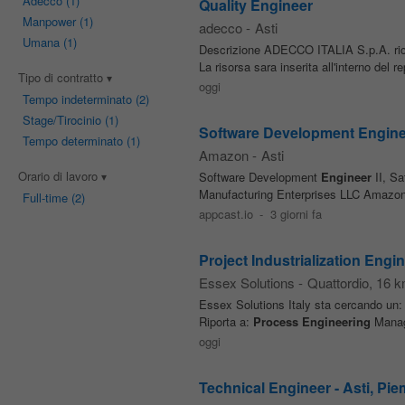
Adecco
(1)
Quality Engineer
Manpower
(1)
adecco
-
Asti
Umana
(1)
Descrizione ADECCO ITALIA S.p.A. ric
La risorsa sara inserita all'interno del re
Tipo di contratto
oggi
Tempo indeterminato
(2)
Stage/Tirocinio
(1)
Software Development Enginee
Tempo determinato
(1)
Amazon
-
Asti
Orario di lavoro
Software Development
Engineer
II, Sa
Manufacturing Enterprises LLC Amazon Le
Full-time
(2)
appcast.io
-
3 giorni fa
Project Industrialization Engi
Essex Solutions
-
Quattordio
, 16 k
Essex Solutions Italy sta cercando un: 
Riporta a:
Process
Engineering
Manage
oggi
Technical Engineer - Asti, Piem