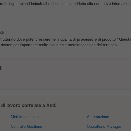
it degli impianti industriali e delle utilities critiche alle normative internaziona
sti
strutturato dove poter crescere nella qualità di
processo
e di prodotto? Questa 
ricerca per importante realtà industriale metalmeccanica del territorio...
i:
i lavoro correlate a Asti:
Metalmeccanico
Automazione
Controllo Gestione
Operations Manager