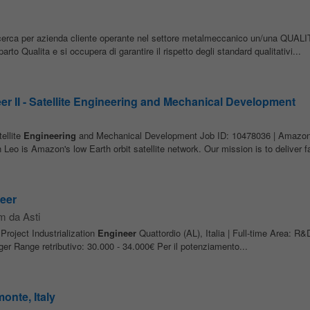
erca per azienda cliente operante nel settore metalmeccanico un/una QUAL
parto Qualita e si occupera di garantire il rispetto degli standard qualitativi...
r II - Satellite Engineering and Mechanical Development
tellite
Engineering
and Mechanical Development Job ID: 10478036 | Amazon
o is Amazon's low Earth orbit satellite network. Our mission is to deliver fast
neer
m da Asti
Project Industrialization
Engineer
Quattordio (AL), Italia | Full-time Area: R
r Range retributivo: 30.000 - 34.000€ Per il potenziamento...
onte, Italy