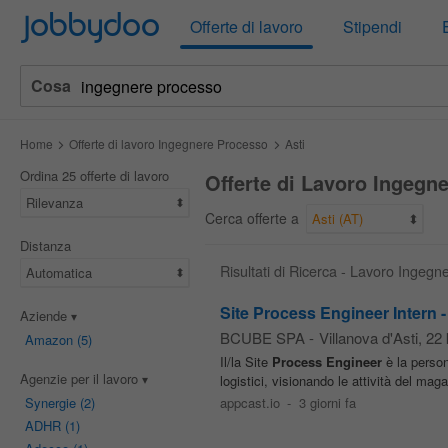
Jobbydoo
Offerte di lavoro
Stipendi
Cosa
Home
Offerte di lavoro Ingegnere Processo
Asti
Ordina 25 offerte di lavoro
Offerte di Lavoro Ingegn
Rilevanza
Cerca offerte a
Asti (AT)
Distanza
Risultati di Ricerca - Lavoro Ingegn
Automatica
Site Process Engineer Intern -
Aziende
BCUBE SPA
-
Villanova d'Asti
, 22
Amazon
(5)
Il/la Site
Process
Engineer
è la person
Agenzie per il lavoro
logistici, visionando le attività del mag
Synergie
(2)
appcast.io
-
3 giorni fa
ADHR
(1)