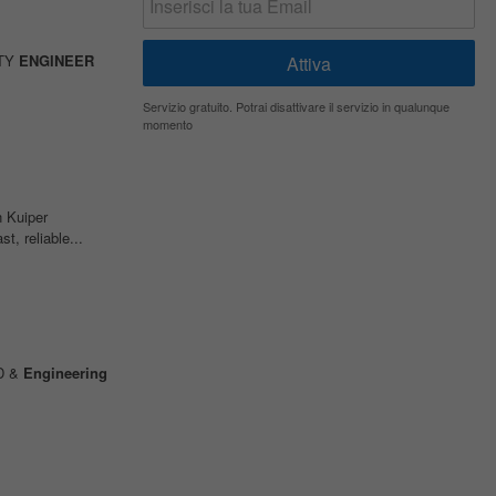
ITY
ENGINEER
Servizio gratuito. Potrai disattivare il servizio in qualunque
momento
 Kuiper
, reliable...
&D &
Engineering