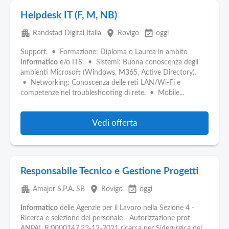
Helpdesk IT (F, M, NB)
apartment
place
event_available
Randstad Digital Italia
Rovigo
oggi
Support. • Formazione: Diploma o Laurea in ambito
informatico
e/o ITS. • Sistemi: Buona conoscenza degli
ambienti Microsoft (Windows, M365, Active Directory).
• Networking: Conoscenza delle reti LAN/Wi-Fi e
competenze nel troubleshooting di rete. • Mobile...
Vedi offerta
Responsabile Tecnico e Gestione Progetti
apartment
place
event_available
Amajor S.P.A. SB
Rovigo
oggi
Informatico
delle Agenzie per il Lavoro nella Sezione 4 -
Ricerca e selezione del personale - Autorizzazione prot.
ANPAL R.0000147.23-12-2021 ricerca per Siderurgica del