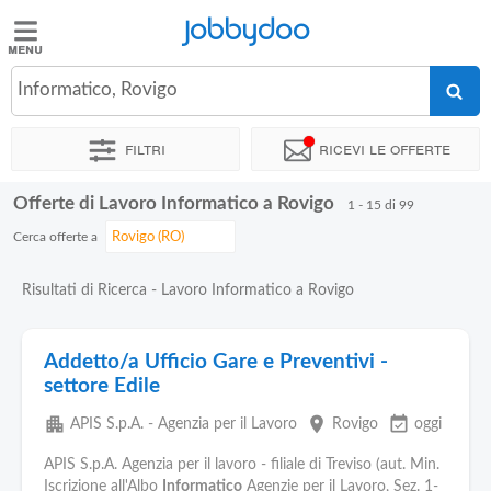
Jobbydoo
Jobbydoo
Informatico, Rovigo
Offerte
di
Filtri
Ricevi le offerte
lavoro
Offerte di Lavoro Informatico a Rovigo
1 - 15 di 99
Stipendi
Cerca offerte a
Elenco
Risultati di Ricerca - Lavoro Informatico a Rovigo
professioni
Addetto/a Ufficio Gare e Preventivi -
Blog
settore Edile
apartment
place
event_available
APIS S.p.A. - Agenzia per il Lavoro
Rovigo
oggi
APIS S.p.A. Agenzia per il lavoro - filiale di Treviso (aut. Min.
Iscrizione all'Albo
Informatico
Agenzie per il Lavoro, Sez. 1-