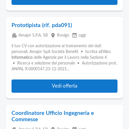
Prototipista (rif. pda091)
apartment
place
event_available
Amajor S.P.A. SB
Rovigo
oggi
il tuo CV con autorizzazione al trattamento dei dati
personali. Amajor SpA Società Benefit • Iscritta all'Albo
Informatico
delle Agenzie per il Lavoro nella Sezione 4
• Ricerca e selezione del personale • Autorizzazione prot.
ANPAL R.0000147.23-12-2021...
Vedi offerta
Coordinatore Ufficio Ingegneria e
Commesse