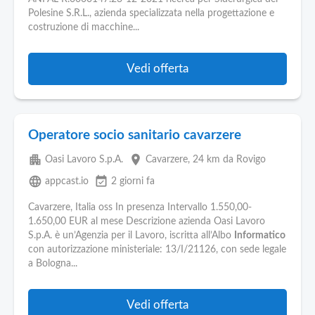
Polesine S.R.L., azienda specializzata nella progettazione e
costruzione di macchine...
Vedi offerta
Operatore socio sanitario cavarzere
apartment
place
Oasi Lavoro S.p.A.
Cavarzere
, 24 km da Rovigo
language
event_available
appcast.io
2 giorni fa
Cavarzere, Italia oss In presenza Intervallo 1.550,00-
1.650,00 EUR al mese Descrizione azienda Oasi Lavoro
S.p.A. è un’Agenzia per il Lavoro, iscritta all’Albo
Informatico
con autorizzazione ministeriale: 13/I/21126, con sede legale
a Bologna...
Vedi offerta