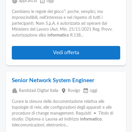
language
event_available
appcast.io
oggi
Cambiano le regole del gioco”: poche, semplici, ma
imprescindibili, nell’interesse e nel rispetto di tutti i
partecipanti. Nam S.p.A. è autorizzata ad operare dal
Ministero del Lavoro (Aut. Min. 25/11/2021 Reg. Provv.
autorizzazione albo
informatico
R.138...
Vedi offerta
Senior Network System Engineer
apartment
place
event_available
Randstad Digital Italia
Rovigo
oggi
Curare la stesura della documentazione relativa alle
topologie di rete, alle configurazioni degli apparati e alle
procedure di change management. Requisiti • Titolo di
studio: Diploma o Laurea ad indirizzo
informatico
,
telecomunicazioni, elettronico...