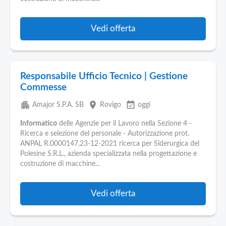
Vedi offerta
Responsabile Ufficio Tecnico | Gestione
Commesse
apartment
place
event_available
Amajor S.P.A. SB
Rovigo
oggi
Informatico
delle Agenzie per il Lavoro nella Sezione 4 -
Ricerca e selezione del personale - Autorizzazione prot.
ANPAL R.0000147.23-12-2021 ricerca per Siderurgica del
Polesine S.R.L., azienda specializzata nella progettazione e
costruzione di macchine...
Vedi offerta