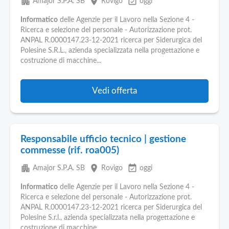
apartment
place
event_available
Amajor S.P.A. SB
Rovigo
oggi
Informatico
delle Agenzie per il Lavoro nella Sezione 4 -
Ricerca e selezione del personale - Autorizzazione prot.
ANPAL R.0000147.23-12-2021 ricerca per Siderurgica del
Polesine S.R.L., azienda specializzata nella progettazione e
costruzione di macchine...
Vedi offerta
Responsabile ufficio tecnico | gestione
commesse (rif. roa005)
apartment
place
event_available
Amajor S.P.A. SB
Rovigo
oggi
Informatico
delle Agenzie per il Lavoro nella Sezione 4 -
Ricerca e selezione del personale - Autorizzazione prot.
ANPAL R.0000147.23-12-2021 ricerca per Siderurgica del
Polesine S.r.l., azienda specializzata nella progettazione e
costruzione di macchine...