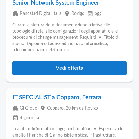
Senior Network System Engineer
apartment
place
event_available
Randstad Digital Italia
Rovigo
oggi
Curare la stesura della documentazione relativa alle
topologie di rete, alle configurazioni degli apparati e alle
procedure di change management. Requisiti • Titolo di
studio: Diploma o Laurea ad indirizzo
informatico
,
telecomunicazioni, elettronico...
Vedi offerta
IT SPECIALIST a Copparo, Ferrara
apartment
place
Gi Group
Copparo
, 20 km da Rovigo
event_available
4 giorni fa
in ambito
informatico
, ingegneria o affine • Esperienza in
ambito IT anche di 1 anno (sistemistica, infrastrutture,