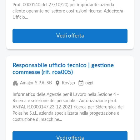
Pubblica
Prot. 0000140 del 27/10/20) per importante azienda
Offerte
cliente operante nel settore costruzioni ricerca: Addetto/a
Ufficio...
Area
Aziende
Vedi offerta
Responsabile ufficio tecnico | gestione
commesse (rif. roa005)
apartment
place
event_available
Amajor S.P.A. SB
Rovigo
oggi
Informatico
delle Agenzie per il Lavoro nella Sezione 4 -
Ricerca e selezione del personale - Autorizzazione prot.
ANPAL R.0000147.23-12-2021 ricerca per Siderurgica del
Polesine S.r.l., azienda specializzata nella progettazione e
costruzione di macchine...
Vedi offerta