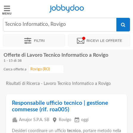
Jobbydoo
Jobbydoo
Tecnico Informatico, Rovigo
Offerte
di
Filtri
Ricevi le offerte
lavoro
Offerte di Lavoro Tecnico Informatico a Rovigo
Stipendi
1 - 15 di 38
Cerca offerte a
Elenco
professioni
Risultati di Ricerca - Lavoro Tecnico Informatico a Rovigo
Blog
Responsabile ufficio tecnico | gestione
commesse (rif. roa005)
apartment
place
event_available
Amajor S.P.A. SB
Rovigo
oggi
Desideri coordinare un ufficio
tecnico
, portare metodo nella