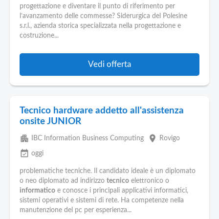
Pubblica
progettazione e diventare il punto di riferimento per
Offerte
l’avanzamento delle commesse? Siderurgica del Polesine
s.r.l., azienda storica specializzata nella progettazione e
costruzione...
Area
Aziende
Vedi offerta
Tecnico hardware addetto all'assistenza
onsite JUNIOR
apartment
place
IBC Information Business Computing
Rovigo
event_available
oggi
problematiche tecniche. Il candidato ideale è un diplomato
o neo diplomato ad indirizzo
tecnico
elettronico o
informatico
e conosce i principali applicativi informatici,
sistemi operativi e sistemi di rete. Ha competenze nella
manutenzione del pc per esperienza...