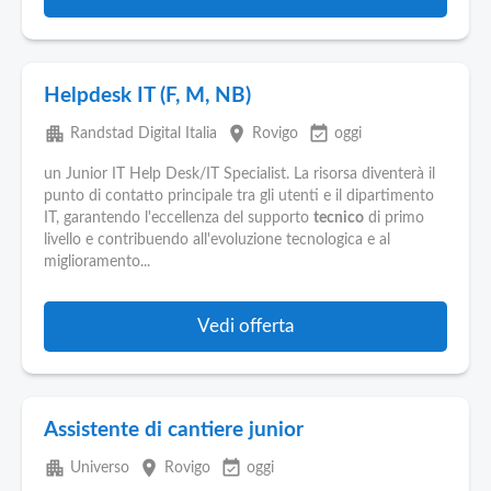
Helpdesk IT (F, M, NB)
apartment
place
event_available
Randstad Digital Italia
Rovigo
oggi
un Junior IT Help Desk/IT Specialist. La risorsa diventerà il
punto di contatto principale tra gli utenti e il dipartimento
IT, garantendo l'eccellenza del supporto
tecnico
di primo
livello e contribuendo all'evoluzione tecnologica e al
miglioramento...
Vedi offerta
Assistente di cantiere junior
apartment
place
event_available
Universo
Rovigo
oggi