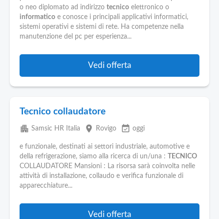
o neo diplomato ad indirizzo
tecnico
elettronico o
informatico
e conosce i principali applicativi informatici,
sistemi operativi e sistemi di rete. Ha competenze nella
manutenzione del pc per esperienza...
Vedi offerta
Tecnico collaudatore
apartment
place
event_available
Samsic HR Italia
Rovigo
oggi
e funzionale, destinati ai settori industriale, automotive e
della refrigerazione, siamo alla ricerca di un/una :
TECNICO
COLLAUDATORE Mansioni : La risorsa sarà coinvolta nelle
attività di installazione, collaudo e verifica funzionale di
apparecchiature...
Vedi offerta