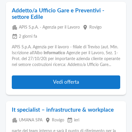
Addetto/a Ufficio Gare e Preventivi -
settore Edile
apartment
place
APIS S.p.A. - Agenzia per il Lavoro
Rovigo
event_available
2 giorni fa
APIS S.p.A. Agenzia per il lavoro - filiale di Treviso (aut. Min.
Iscrizione all'Albo
Informatico
Agenzie per il Lavoro, Sez. 1-
Prot. del 27/10/20) per importante azienda cliente operante
nel settore costruzioni ricerca: Addetto/a Ufficio Gare...
Vedi offerta
It specialist – infrastructure & workplace
apartment
place
event_available
UMANA SPA
Rovigo
ieri
parte del team interno e sarà il punto di riferimento per la