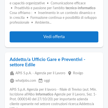
e capacità organizzative • Comunicazione efficace
• Proattività e passione per l'ambito
tecnico
-
informatico
Cosa offriamo : • Inserimento in un contesto dinamico e
in crescita • Formazione continua e possibilità di sviluppo
professionale • Ambiente...
Vedi offerta
Addetto/a Ufficio Gare e Preventivi -
settore Edile
apartment
place
APIS S.p.A. - Agenzia per il Lavoro
Rovigo
language
event_available
whatjobs.com
oggi
APIS S.p.A. Agenzia per il lavoro - filiale di Treviso (aut. Min.
Iscrizione all'Albo
Informatico
Agenzie per il Lavoro, Sez. 1-
Prot. 0000140 del 27/10/20) per importante azienda
cliente operante nel settore costruzioni ricerca:Addetto/a