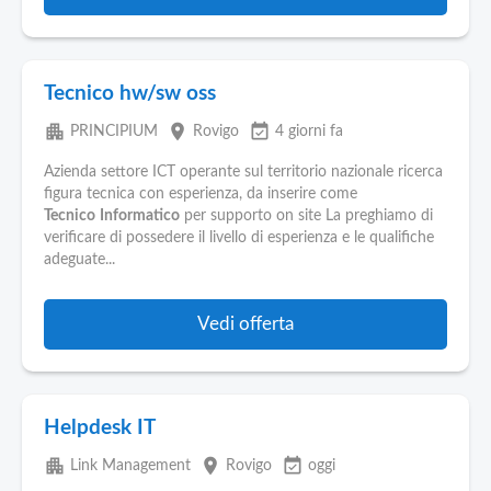
Tecnico hw/sw oss
apartment
place
event_available
PRINCIPIUM
Rovigo
4 giorni fa
Azienda settore ICT operante sul territorio nazionale ricerca
figura tecnica con esperienza, da inserire come
Tecnico
Informatico
per supporto on site La preghiamo di
verificare di possedere il livello di esperienza e le qualifiche
adeguate...
Vedi offerta
Helpdesk IT
apartment
place
event_available
Link Management
Rovigo
oggi