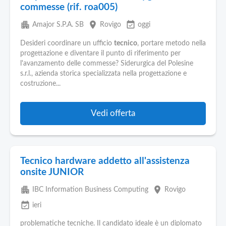
commesse (rif. roa005)
apartment
place
event_available
Amajor S.P.A. SB
Rovigo
oggi
Desideri coordinare un ufficio
tecnico
, portare metodo nella
progettazione e diventare il punto di riferimento per
l'avanzamento delle commesse? Siderurgica del Polesine
s.r.l., azienda storica specializzata nella progettazione e
costruzione...
Vedi offerta
Tecnico hardware addetto all'assistenza
onsite JUNIOR
apartment
place
IBC Information Business Computing
Rovigo
event_available
ieri
problematiche tecniche. Il candidato ideale è un diplomato