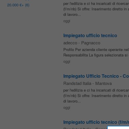
per l'edilizia e ci ha incaricati di ricerc
20.000 €
+ (6)
(f/m/nb) Si offre: Inserimento diretto
di lavoro...
oggi
Impiegato ufficio tecnico
adecco
-
Pagnacco
Profilo Per azienda cliente operante n
Responsabilita La figura selezionata si
oggi
Impiegato Ufficio Tecnico - Co
Randstad Italia
-
Mantova
per l'edilizia e ci ha incaricati di ricerc
(f/m/nb) Si offre: Inserimento diretto
di lavoro...
oggi
Impiegato ufficio tecnico (f/m/