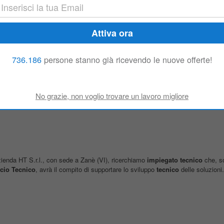
nda HT S.r.l., con sede a Zanè (VI), ricerchiamo
impiegato
tecnico
che, so
icio
Tecnico
, avrà il compito di supportare lo sviluppo
tecnico
delle soluzioni.
736.186
persone stanno già ricevendo le nuove offerte!
nda HT S.r.l., con sede a Zanè (VI), ricerchiamo
impiegato
tecnico
che, so
icio
Tecnico
, avrà il compito di supportare lo sviluppo
tecnico
delle soluzioni.
nda HT S.r.l., con sede a Zanè (VI), ricerchiamo
impiegato
tecnico
che, so
icio
Tecnico
, avrà il compito di supportare lo sviluppo
tecnico
delle soluzioni.