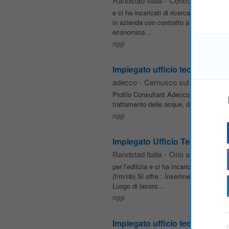
Randstad Italia
-
Concorezzo
e ci ha incaricati di ricercare un
IMPIE
in azienda con contratto a tempo indet
economico...
oggi
Impiegato ufficio tecnico - elet
adecco
-
Cernusco sul Naviglio
Profilo Consultant Adecco ricerca, per u
trattamento delle acque, dei fanghi e de
oggi
Impiegato Ufficio Tecnico - Co
Randstad Italia
-
Orio al Serio
per l’edilizia e ci ha incaricati di ricerc
(f/m/nb) Si offre : Inserimento dirett
Luogo di lavoro...
oggi
Impiegato ufficio tecnico