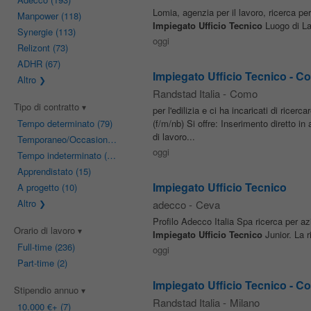
Lomia, agenzia per il lavoro, ricerca per
Manpower
(118)
Impiegato
Ufficio
Tecnico
Luogo di Lav
Synergie
(113)
oggi
Relizont
(73)
ADHR
(67)
Impiegato Ufficio Tecnico - Co
Altro
Randstad Italia
-
Como
Tipo di contratto
per l'edilizia e ci ha incaricati di ricerc
Tempo determinato
(79)
(f/m/nb) Si offre: Inserimento diretto
di lavoro...
Temporaneo/Occasionale
(79)
oggi
Tempo indeterminato
(63)
Apprendistato
(15)
Impiegato Ufficio Tecnico
A progetto
(10)
Altro
adecco
-
Ceva
Profilo Adecco Italia Spa ricerca per a
Orario di lavoro
Impiegato
Ufficio
Tecnico
Junior. La ri
Full-time
(236)
oggi
Part-time
(2)
Impiegato Ufficio Tecnico - Co
Stipendio annuo
Randstad Italia
-
Milano
10.000 €
+ (7)