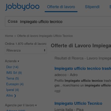
Jobbydoo
Offerte di lavoro
Stipendi
Cosa
Home
Offerte di lavoro Impiegato Ufficio Tecnico
Ordina 1.870 offerte di lavoro
Offerte di Lavoro Impiega
Rilevanza
Risultati di Ricerca - Lavoro Impiega
Aziende
Dior
(14)
Impiegato ufficio tecnico trasf
IMS Srl
(9)
adecco
-
Adro
Terna
(5)
Profilo
Impiegato
ufficio
tecnico
trasf
Eurospin
(4)
gas , ricerchiamo un
impiegato
ufficio
Iperal
(4)
oggi
Altro
Impiegato Ufficio Tecnico
Agenzie per il lavoro
Lomia Italia
-
Pisa
Adecco
(193)