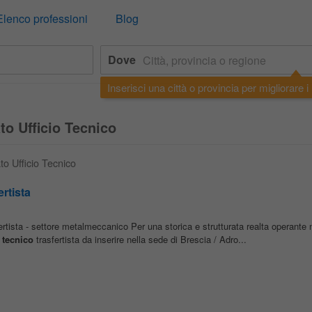
Elenco professioni
Blog
Dove
Inserisci una città o provincia per migliorare i r
to Ufficio Tecnico
to Ufficio Tecnico
ertista
ertista - settore metalmeccanico Per una storica e strutturata realta operante n
tecnico
trasfertista da inserire nella sede di Brescia / Adro...