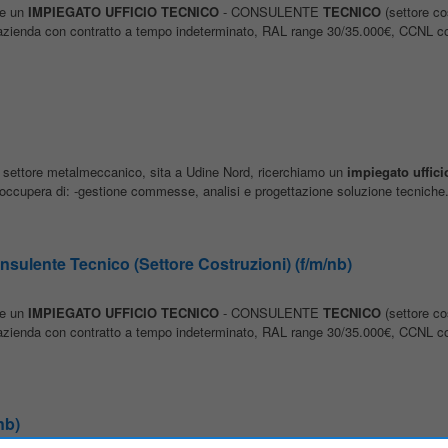
are un
IMPIEGATO
UFFICIO
TECNICO
- CONSULENTE
TECNICO
(settore co
 in azienda con contratto a tempo indeterminato, RAL range 30/35.000€, CCNL
el settore metalmeccanico, sita a Udine Nord, ricerchiamo un
impiegato
uffici
 occupera di: -gestione commesse, analisi e progettazione soluzione tecniche.
nsulente Tecnico (Settore Costruzioni) (f/m/nb)
are un
IMPIEGATO
UFFICIO
TECNICO
- CONSULENTE
TECNICO
(settore co
 in azienda con contratto a tempo indeterminato, RAL range 30/35.000€, CCNL
nb)