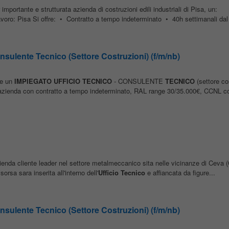
 importante e strutturata azienda di costruzioni edili industriali di Pisa, un:
oro: Pisa Si offre: • Contratto a tempo indeterminato • 40h settimanali dal 
nsulente Tecnico (Settore Costruzioni) (f/m/nb)
are un
IMPIEGATO
UFFICIO
TECNICO
- CONSULENTE
TECNICO
(settore co
 in azienda con contratto a tempo indeterminato, RAL range 30/35.000€, CCNL
zienda cliente leader nel settore metalmeccanico sita nelle vicinanze di Ceva 
sorsa sara inserita all'interno dell'
Ufficio
Tecnico
e affiancata da figure...
nsulente Tecnico (Settore Costruzioni) (f/m/nb)