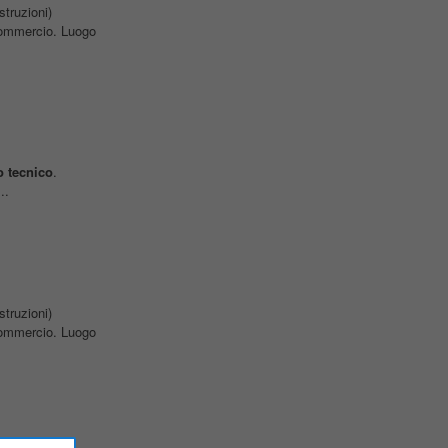
struzioni)
 commercio. Luogo
o
tecnico
.
..
struzioni)
 commercio. Luogo