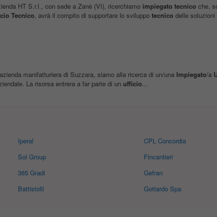
nda HT S.r.l., con sede a Zanè (VI), ricerchiamo
impiegato
tecnico
che, so
icio
Tecnico
, avrà il compito di supportare lo sviluppo
tecnico
delle soluzioni
azienda manifatturiera di Suzzara, siamo alla ricerca di un/una
Impiegato
/a
U
aziendale. La risorsa entrera a far parte di un
ufficio
...
Iperal
CPL Concordia
Sol Group
Fincantieri
365 Gradi
Gefran
Battistolli
Gottardo Spa