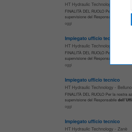
HT Hydraulic Technology
-
Verona
FINALITÀ DEL RUOLO Per la nostra azie
supervisione del Responsabile
dell’Uff
oggi
Impiegato ufficio tecnico
HT Hydraulic Technology
-
Treviso
FINALITÀ DEL RUOLO Per la nostra azie
supervisione del Responsabile
dell’Uff
oggi
Impiegato ufficio tecnico
HT Hydraulic Technology
-
Belluno
FINALITÀ DEL RUOLO Per la nostra azie
supervisione del Responsabile
dell’Uff
oggi
Impiegato ufficio tecnico
HT Hydraulic Technology
-
Zanè