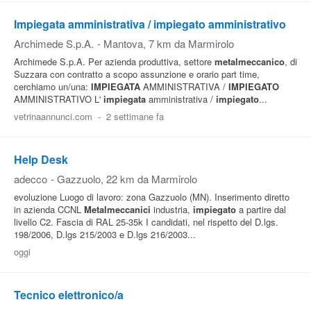
Impiegata amministrativa / impiegato amministrativo
Archimede S.p.A.
-
Mantova
, 7 km da Marmirolo
Archimede S.p.A. Per azienda produttiva, settore
metalmeccanico
, di
Suzzara con contratto a scopo assunzione e orario part time,
cerchiamo un/una:
IMPIEGATA
AMMINISTRATIVA /
IMPIEGATO
AMMINISTRATIVO L'
impiegata
amministrativa /
impiegato
...
vetrinaannunci.com
-
2 settimane fa
Help Desk
adecco
-
Gazzuolo
, 22 km da Marmirolo
evoluzione Luogo di lavoro: zona Gazzuolo (MN). Inserimento diretto
in azienda CCNL
Metalmeccanici
industria,
impiegato
a partire dal
livello C2. Fascia di RAL 25-35k I candidati, nel rispetto del D.lgs.
198/2006, D.lgs 215/2003 e D.lgs 216/2003...
oggi
Tecnico elettronico/a