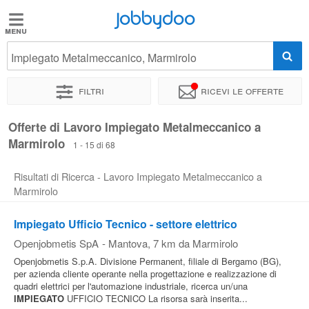
Jobbydoo
Jobbydoo
Impiegato Metalmeccanico, Marmirolo
Offerte
di
Filtri
Ricevi le offerte
lavoro
Offerte di Lavoro Impiegato Metalmeccanico a
Marmirolo
Stipendi
1 - 15 di 68
Risultati di Ricerca - Lavoro Impiegato Metalmeccanico a
Elenco
Marmirolo
professioni
Impiegato Ufficio Tecnico - settore elettrico
Openjobmetis SpA
-
Mantova
, 7 km da Marmirolo
Blog
Openjobmetis S.p.A. Divisione Permanent, filiale di Bergamo (BG),
per azienda cliente operante nella progettazione e realizzazione di
quadri elettrici per l'automazione industriale, ricerca un/una
IMPIEGATO
UFFICIO TECNICO La risorsa sarà inserita...