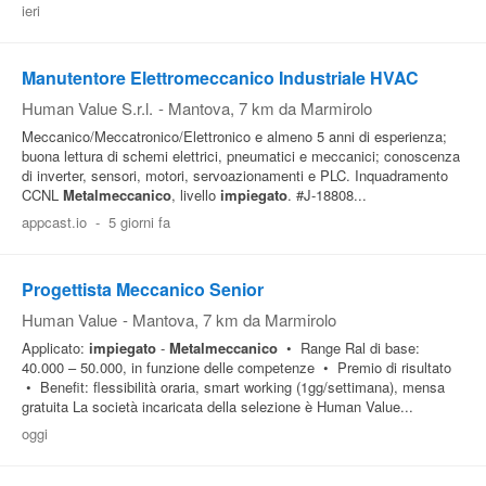
ieri
Pubblica
Offerte
Manutentore Elettromeccanico Industriale HVAC
Human Value S.r.l.
-
Mantova
, 7 km da Marmirolo
Area
Meccanico/Meccatronico/Elettronico e almeno 5 anni di esperienza;
buona lettura di schemi elettrici, pneumatici e meccanici; conoscenza
Aziende
di inverter, sensori, motori, servoazionamenti e PLC. Inquadramento
CCNL
Metalmeccanico
, livello
impiegato
. #J-18808...
appcast.io
-
5 giorni fa
Progettista Meccanico Senior
Human Value
-
Mantova
, 7 km da Marmirolo
Applicato:
impiegato
-
Metalmeccanico
• Range Ral di base:
40.000 – 50.000, in funzione delle competenze • Premio di risultato
• Benefit: flessibilità oraria, smart working (1gg/settimana), mensa
gratuita La società incaricata della selezione è Human Value...
oggi