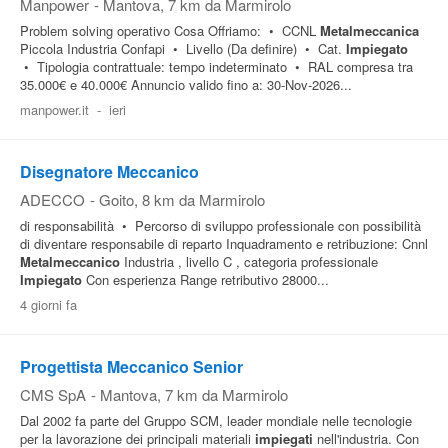
Manpower
-
Mantova
, 7 km da Marmirolo
Problem solving operativo Cosa Offriamo: • CCNL
Metalmeccanica
Piccola Industria Confapi • Livello (Da definire) • Cat.
Impiegato
• Tipologia contrattuale: tempo indeterminato • RAL compresa tra
35.000€ e 40.000€ Annuncio valido fino a: 30-Nov-2026...
manpower.it
-
ieri
Disegnatore Meccanico
ADECCO
-
Goito
, 8 km da Marmirolo
di responsabilità • Percorso di sviluppo professionale con possibilità
di diventare responsabile di reparto Inquadramento e retribuzione: Cnnl
Metalmeccanico
Industria , livello C , categoria professionale
Impiegato
Con esperienza Range retributivo 28000...
4 giorni fa
Progettista Meccanico Senior
CMS SpA
-
Mantova
, 7 km da Marmirolo
Dal 2002 fa parte del Gruppo SCM, leader mondiale nelle tecnologie
per la lavorazione dei principali materiali
impiegati
nell'industria. Con