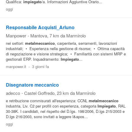
Qualifica:
impiegato
/a. Informazioni Aggiuntive Orario...
oggi
Responsabile Acquisti_Arluno
Manpower
-
Mantova
, 7 km da Marmirolo
nei settori:
metalmeccanico
, carpenteria, serramenti, lavorazioni
industriali; • Esperienza nella gestione di risorse; • Ottima capacità
di negoziazione e visione strategica; • Familiarità con sistemi MRP e
gestionali ERP. Inquadramento:
Impiegato
...
manpower.it
-
3 giorni fa
Disegnatore meccanico
adecco
-
Castel Goffredo
, 23 km da Marmirolo
e retribuzione commisurati all'esperienza: CCNL
metalmeccanico
industria, Liv. C2 per profili con esperienza, categoria
Impiegato
, RAL
30-38K. I candidati, nel rispetto del D.lgs. 198/2006, D.lgs 215/2003 e
D.lgs 216/2003, sono invitati a leggere l&apos...
oggi