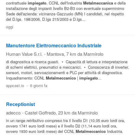
contrattuale
impiegato
, CCNL dell'Industria
Metalmeccanica
e della
installazione degli impianti livello B2-B3 con eventuale superminimo
Sede dell'azienda: vicinanze Gazzuolo (MN) I candidati, nel rispetto
del D.lgs. 198/2006, D.lgs 215/2003 e D.lgs...
oggi
Manutentore Elettromeccanico Industriale
Human Value S.r.l.
-
Mantova
, 7 km da Marmirolo
di diagnostica e ricerca guasti. • Capacità di lettura e interpretazione
di schemi elettrici, pneumatici e meccanici. • Conoscenza di inverter,
sensori, motori, servoazionamenti e PLC per attività di diagnostica.
Inquadramento: CCNL
Metalmeccanico
|
impiegato
...
appcast.io
-
6 giorni fa
Receptionist
adecco
-
Castel Goffredo
, 23 km da Marmirolo
in un range retributivo compreso tra il livello D1 (10,05 euro lordi ora,
ovvero 1741 euro lordi mese) e il livello D2 (11,14 euro lordi ora,
ovvero 1930 euro lordi mese) del CCNL
Metalmeccanico
Industria.