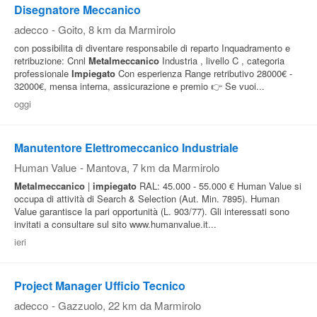
Disegnatore Meccanico
adecco
-
Goito
, 8 km da Marmirolo
con possibilita di diventare responsabile di reparto Inquadramento e
retribuzione: Cnnl
Metalmeccanico
Industria , livello C , categoria
professionale
Impiegato
Con esperienza Range retributivo 28000€ -
32000€, mensa interna, assicurazione e premio 👉 Se vuoi...
oggi
Manutentore Elettromeccanico Industriale
Human Value
-
Mantova
, 7 km da Marmirolo
Metalmeccanico
|
impiegato
RAL: 45.000 - 55.000 € Human Value si
occupa di attività di Search & Selection (Aut. Min. 7895). Human
Value garantisce la pari opportunità (L. 903/77). Gli interessati sono
invitati a consultare sul sito www.humanvalue.it...
ieri
Project Manager Ufficio Tecnico
adecco
-
Gazzuolo
, 22 km da Marmirolo